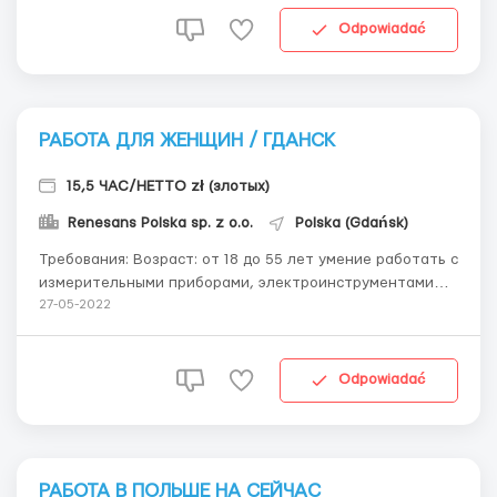
Вроцлава) Договор: Umowa zlecenia Условия работы:
Ста...
Odpowiadać
РАБОТА ДЛЯ ЖЕНЩИН / ГДАНСК
15,5 ЧАС/НЕТТО zł (злотых)
Renesans Polska sp. z o.o.
Polska (Gdańsk)
Требования: Возраст: от 18 до 55 лет умение работать с
измерительными приборами, электроинструментами
Где работать? Производство высококачественных
27-05-2022
батарей и батарейных систем Условия работы: 15,15 зл.
чистыми в час 🏠Проживание: ◾️ Предоставляем – 1...
Odpowiadać
РАБОТА В ПОЛЬШЕ НА СЕЙЧАС