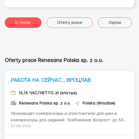
O firmie
Oferty prace
Opinie
Oferty prace Renesans Polska sp. z o.o.
РАБОТА НА СЕЙЧАС , ВРОЦЛАВ
15,15 ЧАС/НЕТТО zł (злотых)
Renesans Polska sp. z o.o.
Polska (Wrocław)
Производят компрессоры и уплотнители для шин и
компрессоры для сидений. Требования: Возраст: до 50
лет Пол: женщины, пары Хорошие мануальные навыки
27-05-2022
Где работать? Место работы: Pietrzykowice (15 км от