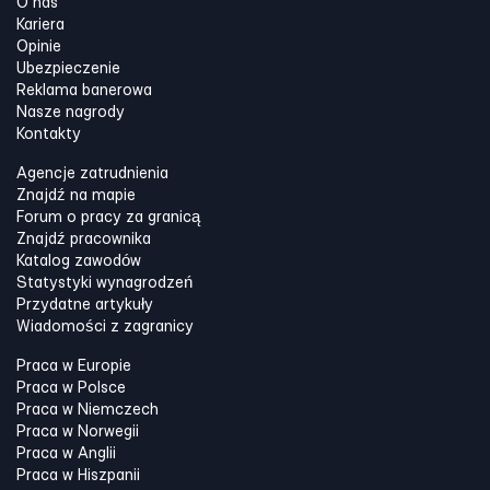
O nas
Kariera
Opinie
Ubezpieczenie
Reklama banerowa
Nasze nagrody
Kontakty
Agencje zatrudnienia
Znajdź na mapie
Forum o pracy za granicą
Znajdź pracownika
Katalog zawodów
Statystyki wynagrodzeń
Przydatne artykuły
Wiadomości z zagranicy
Praca w Europie
Praca w Polsce
Praca w Niemczech
Praca w Norwegii
Praca w Anglii
Praca w Hiszpanii