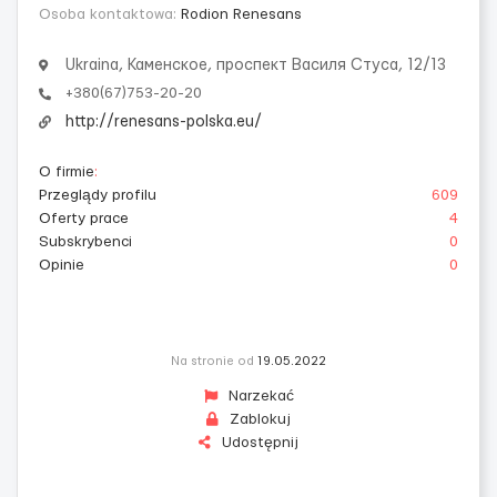
Osoba kontaktowa:
Rodion Renesans
Ukraina, Каменское, проспект Василя Стуса, 12/13
+380(67)753-20-20
http://renesans-polska.eu/
O firmie
:
Przeglądy profilu
609
Oferty prace
4
Subskrybenci
0
Opinie
0
Na stronie od
19.05.2022
Narzekać
Zablokuj
Udostępnij