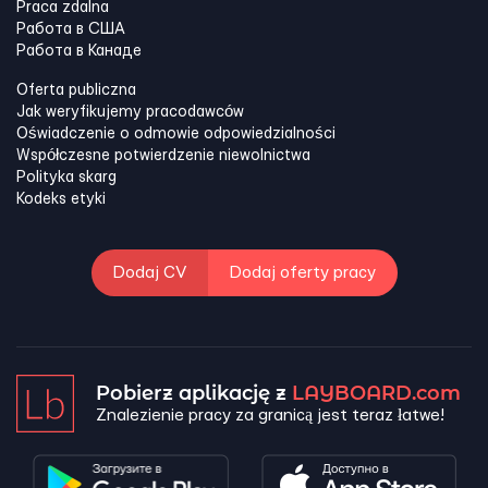
Praca zdalna
Работа в США
Работа в Канадe
Oferta publiczna
Jak weryfikujemy pracodawców
Oświadczenie o odmowie odpowiedzialności
Współczesne potwierdzenie niewolnictwa
Polityka skarg
Kodeks etyki
Dodaj CV
Dodaj oferty pracy
Pobierz aplikację z
LAYBOARD.com
Znalezienie pracy za granicą jest teraz łatwe!