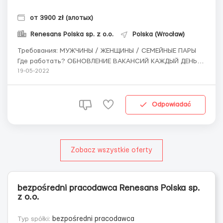
от 3900 zł (злотых)
Renesans Polska sp. z o.o.
Polska (Wrocław)
Требования: МУЖЧИНЫ / ЖЕНЩИНЫ / СЕМЕЙНЫЕ ПАРЫ
Где работать? ОБНОВЛЕНИЕ ВАКАНСИЙ КАЖДЫЙ ДЕНЬ ,
ВАКАНСИЙ МНОГО , УТОЧНЯЙТЕ Условия работы:
19-05-2022
ЗАРПЛАТА ОТ 3900 ZL/МЕСЯЦ НЕТТО , УМОВА
ЗЛЕЦЕНИЯ / УМОВА О ПРАЦЕ ...
Odpowiadać
Zobacz wszystkie oferty
bezpośredni pracodawca Renesans Polska sp.
z o.o.
Typ spółki:
bezpośredni pracodawca