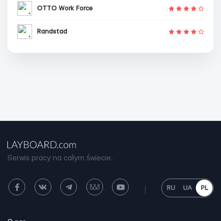
OTTO Work Force
Randstad
Serwis pracy na całym świecie.
RU
UA
PL