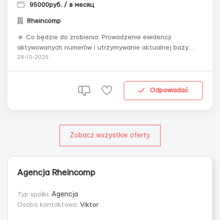
95000руб. / в месяц
Rheincomp
🔹 Co będzie do zrobienia: Prowadzenie ewidencji
aktywowanych numerów i utrzymywanie aktualnej bazy
danych; Monitorowanie sald i dat ważności kart SIM,
28-10-2025
przedłużanie w razie potrzeby; Utrzymywanie kontaktu z
zespołem technicznym i szybkie przekazywanie im
potrzebnych danych. 🔹 Co jest dla n...
Odpowiadać
Zobacz wszystkie oferty
Agencja Rheincomp
Typ spółki:
Agencja
Osoba kontaktowa:
Viktor