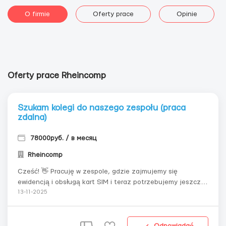
O firmie
Oferty prace
Opinie
Oferty prace Rheincomp
Szukam kolegi do naszego zespołu (praca
zdalna)
78000руб. / в месяц
Rheincomp
Cześć! 👋 Pracuję w zespole, gdzie zajmujemy się
ewidencją i obsługą kart SIM i teraz potrzebujemy jeszcze
jednej osoby.Co wchodzi w zadania: — Prowadzenie
13-11-2025
ewidencji aktywowanych kart SIM i dbanie o porządek w
bazie danych; — Kontrolowanie sald i terminów numerów, w
porę ich przedłużanie;...