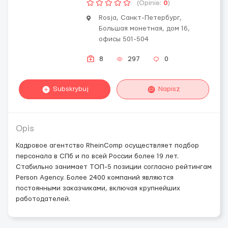
(Opinie:
0
)
Rosja, Санкт-Петербург,
Большая монетная, дом 16,
офисы 501-504
8
297
0
Subskrybuj
Napisz
Opis
Кадровое агентство RheinСomp осуществляет подбор
персонала в СПб и по всей России более 19 лет.
Стабильно занимает ТОП-5 позиции согласно рейтингам
Person Agency. Более 2400 компаний являются
постоянными заказчиками, включая крупнейших
работодателей.