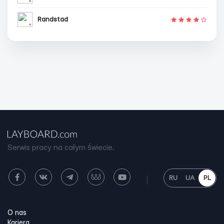
Randstad
Serwis pracy na całym świecie.
RU
UA
PL
O nas
Kariera