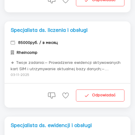
Odpowiadać
Specjalista ds. liczenia i obsługi
85000руб. / в месяц
Rheincomp
🔹 Twoje zadania:— Prowadzenie ewidencji aktywowanych
kart SIM i utrzymywanie aktualnej bazy danych;—
Kontrolowanie sald i terminów ważności numerów, ich
03-11-2025
terminowe przedłużanie;— Współpraca z zespołem
technicznym i przekazywanie niezbędnych danych w trybie
operacyjnym. 🔹 Oczekujemy:...
Odpowiadać
Specjalista ds. ewidencji i obsługi