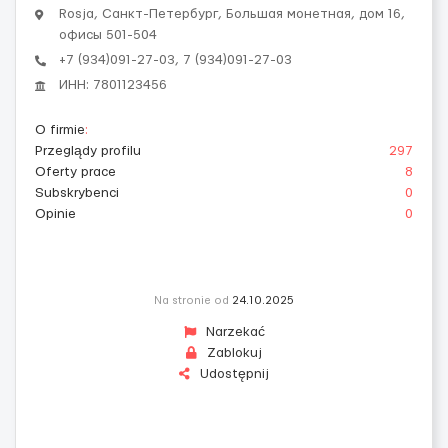
Rosja, Санкт-Петербург, Большая монетная, дом 16,
офисы 501-504
+7 (934)091-27-03, 7 (934)091-27-03
ИНН: 7801123456
O firmie
:
Przeglądy profilu
297
Oferty prace
8
Subskrybenci
0
Opinie
0
Na stronie od
24.10.2025
Narzekać
Zablokuj
Udostępnij