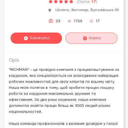
(Opinie:
17
)
Ukraina, Житомир, Вул.київська 40
23
1759
17
Subskrybuj
Napisz
Opis
"RICHMAN" - це провідна компанія з працевлаштування за
кордоном, яка спеціалізується на знаходженні найкращих
робочих можливостей для своїх клієнтів по всьому світу.
Наша місія полягає в тому, щоб зробити процес пошуку
роботи за кордоном максимально зручним та
ефективним. За два роки існування, наша компанія
допомогла знайти працю більш як 3000 людей різних
національностей.
Наша команда професіоналів з великим досвідом у галузі