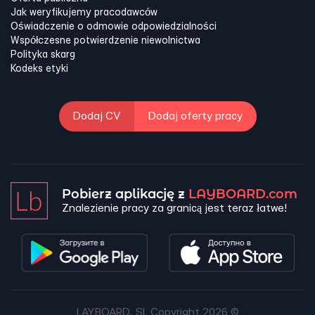
Jak weryfikujemy pracodawców
Oświadczenie o odmowie odpowiedzialności
Współczesne potwierdzenie niewolnictwa
Polityka skarg
Kodeks etyki
Dodaj CV
Dodaj oferty pracy
Pobierz aplikację z
LAYBOARD.com
Znalezienie pracy za granicą jest teraz łatwe!
LAYBOARD, SL Copyright 2026 ©