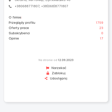
Ukraina, Житомир, Вул.київська 40
+380688771807, +38(068)8771807
O firmie
:
Przeglądy profilu
1759
Oferty prace
23
Subskrybenci
0
Opinie
17
Na stronie od
12.09.2023
Narzekać
Zablokuj
Udostępnij