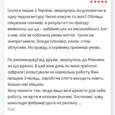
Їхала в перше з України, звернулась за допомогою в
одну недоагентуру. Чесно кажучи то жах!! Обіляци
пакування пончиків, в результаті по приїзду
виявилось що це - забійний цех на мясокомбінаті. Бог
з ним, але як побачила умови житла- трохи не
знепритомніла. Всюди пліснява, клопи, стіни
облупляні. На правду, в корівнику приємніші умови.
По рекомендації від друзів, звернулась до Максима,
за що вдячна. В цей жеж день по мене приїхали
забрали і влаштували на нормальну роботу. Вже
працюю 3 місяць, заробітня плата виходить навіть
більша чим обіцяли.
Хочу сказати так, люди якщо ви й шукаєте для себе
роботу, не вірте в казочки (пончикі, батончикі, каву,
шоколадні фабрики) їдьте на реальну
...
Еще