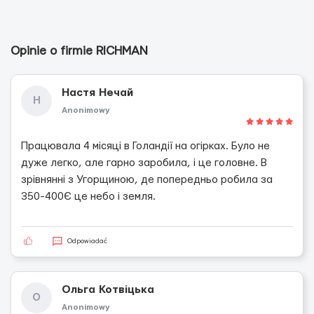
Opinie o firmie RICHMAN
Настя Нечай
Н
Anonimowy
Працювала 4 місяці в Голандії на огірках. Було не
дуже легко, але гарно заробила, і це головне. В
зрівнянні з Угорщиною, де попередньо робила за
350-400Є це небо і земля.
Odpowiadać
Ольга Котвіцька
О
Anonimowy