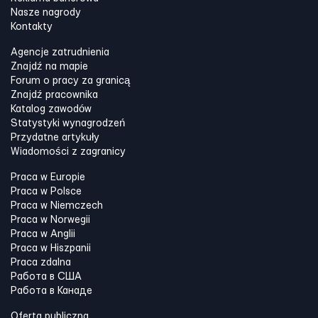
Nasze nagrody
Kontakty
Agencje zatrudnienia
Znajdź na mapie
Forum o pracy za granicą
Znajdź pracownika
Katalog zawodów
Statystyki wynagrodzeń
Przydatne artykuły
Wiadomości z zagranicy
Praca w Europie
Praca w Polsce
Praca w Niemczech
Praca w Norwegii
Praca w Anglii
Praca w Hiszpanii
Praca zdalna
Работа в США
Работа в Канадe
Oferta publiczna