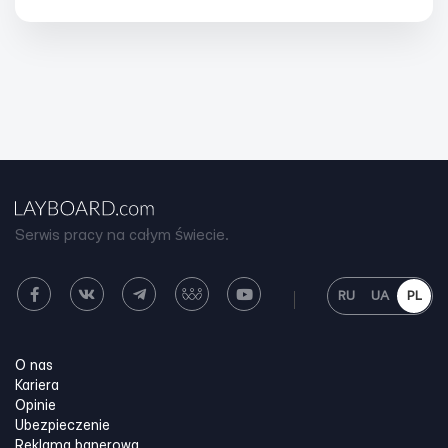
Serwis pracy na całym świecie.
RU
UA
PL
O nas
Kariera
Opinie
Ubezpieczenie
Reklama banerowa