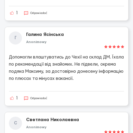
1
Odpowiadać
Галина Ясінська
Г
Anonimowy
Допомогли влаштуватись до Чехії на склад ДМ. Їхала
по рекомендації від знайомих. Не підвели, окрема
подяка Максиму, за достовірно донесену інформацію
по плюсах та мінусах вакансії.
1
Odpowiadać
Светлана Николаевна
С
Anonimowy