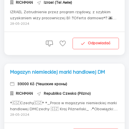
RICHMAN
Izrael (Tel Awiw)
IZRAEL Zatrudnienie przez program rządowy, z szybkim
uzyskaniem wizy pracowniczej B1 ‼️Oferta darmowa*‼️ 🌆
miasta: Jerozolima, Tel Awiw, Hajfa, Riszon le-Cijon.
28-05-2024
🔶*Potrzebni mężczyźni-specjaliści na nowe
budowy:*🔸zbrojarze;🔸cieśle
szalunkowi;🔸płytkarze;🔸murarze;🔸tynkarze;🔸fasadziarz
Odpowiadać
e. Wynagrodz...
Magazyn niemieckiej marki handlowej DM
33000 Kč (Чешские кроны)
RICHMAN
Republika Czeska (Pilzno)
*🇨🇿Czechy🇨🇿* *_Praca w magazynie niemieckiej marki
handlowej DMCzechy 🇨🇿 Kraj Pilzneński_ 📍Obowiązki:
zbieranie, kompletacja i pakowanie zamówień, naklejanie
28-05-2024
etykiet, montaż magnetycznych zaczepów
antykradzieżowych (artykuły chemiczne, kosmetyki, książki,