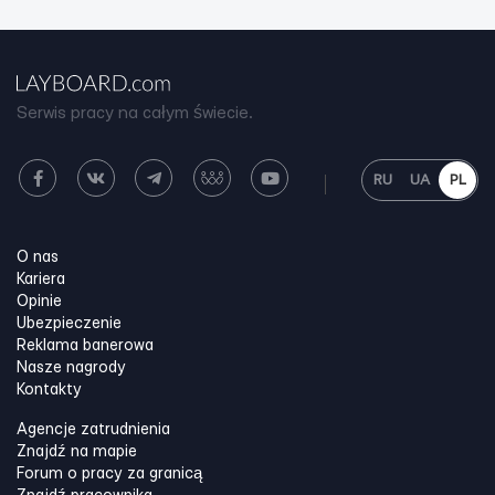
Serwis pracy na całym świecie.
RU
UA
PL
O nas
Kariera
Opinie
Ubezpieczenie
Reklama banerowa
Nasze nagrody
Kontakty
Agencje zatrudnienia
Znajdź na mapie
Forum o pracy za granicą