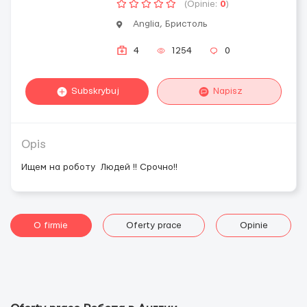
(Opinie:
0
)
Anglia, Бристоль
4
1254
0
Subskrybuj
Napisz
Opis
Ищем на роботу Людей !! Срочно!!
O firmie
Oferty prace
Opinie