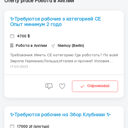
Oferty prace Робота в Англии
✨Требуются рабочие з категорией СЕ
Опыт минимум 2 года
4700 $
Робота в Англии
Niemcy (Berlin)
Требования: Иметь СЕ категорию Где работать? По всей
Эвропе Германия,Польша,Италия и прочее!! Условия
работы: Ездить по всей Эвропе в ночное время Оплата
17-03-2023
будет немножко больше, Также оплата паркинга будет
оплачивать Фирма! Рейсовые так же будут +Зп Из
Задержками НЕТ ! ...
Odpowiadać
✨Требуются рабочие на Збор Клубники ✨
17000 zł (злотых)