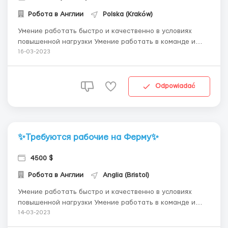
Робота в Англии
Polska (Kraków)
Умение работать быстро и качественно в условиях
повышенной нагрузки Умение работать в команде и
следовать инструкциям руководстваe График работы:
16-03-2023
Полный рабочий день , в 11:00-12;00 Обед Дальше
приступаем к роботе, Домой отвозят или ще если есть
свой транспорт то сами,...
Odpowiadać
✨Требуются рабочие на Ферму✨
4500 $
Робота в Англии
Anglia (Bristol)
Умение работать быстро и качественно в условиях
повышенной нагрузки Умение работать в команде и
следовать инструкциям руководства Где работать?
14-03-2023
Фермер уход за хазяйством Условия работы: График