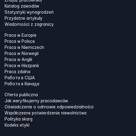
Znajdź pracownika
Katalog zawodów
Statystyki wynagrodzeń
Przydatne artykuły
Wiadomości z zagranicy
Praca w Europie
Praca w Polsce
Praca w Niemczech
Praca w Norwegii
Praca w Anglii
Praca w Hiszpanii
Praca zdalna
Работа в США
Работа в Канадe
Oferta publiczna
Jak weryfikujemy pracodawców
Oświadczenie o odmowie odpowiedzialności
Współczesne potwierdzenie niewolnictwa
Polityka skarg
Kodeks etyki