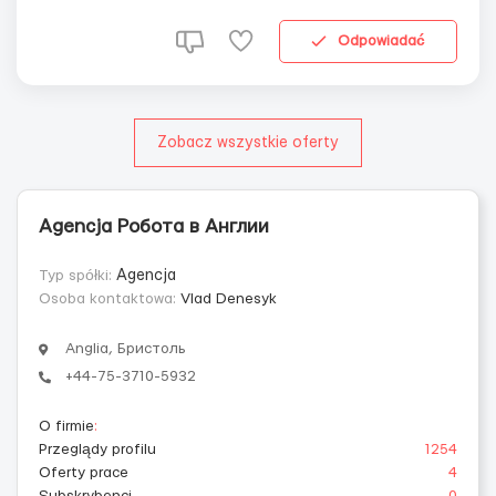
работы: Полный рабочий день, смены могут быть
разные как кт...
Odpowiadać
Zobacz wszystkie oferty
Agencja Робота в Англии
Typ spółki:
Agencja
Osoba kontaktowa:
Vlad Denesyk
Anglia, Бристоль
+44-75-3710-5932
O firmie
:
Przeglądy profilu
1254
Oferty prace
4