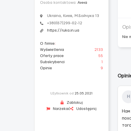
Osoba kontaktowa:
Анна
Ukraina, Киев, М.Бойчука 13
+380(67)299-02-12
Opi
https://ruka.in.ua
Nie 
O firmie
:
Wyświetlenia
2133
Oferty prace
55
Subskrybenci
1
Opinie
9
Opini
Użytkownik od
25.05.2021
Н
Zablokuj
Narzekać
Udostępnij
Нам
пох
тог