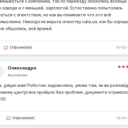
связываться с компанией, так по переезду оказались вообще
о заводе и с меньшей, зарплатой. Естественно попытались
аться с агентством, но как вы понимаете что это всё
мысленно. Никогда не верьте агенству ruka.ua. как бы хорош
 не общались, всё враньё
Odpowiadać
15-02
Олександра
Anonimowy
, дякую вам! Роботою задоволена, умови такі, як ви розпові
ізовому центрі все пройшло без проблем, документи отримала
10!
3
Odpowiadać
10-01