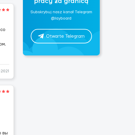
pracy za granicą
Subskrybuj nasz kanał Telegram
@layboard
 со
Otwarte Telegram
ом.
-2021
о вы