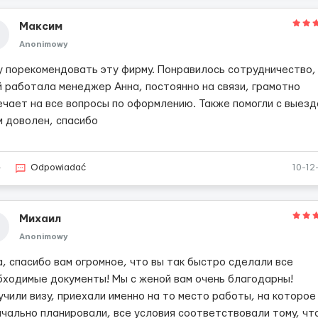
Максим
Anonimowy
у порекомендовать эту фирму. Понравилось сотрудничество,
й работала менеджер Анна, постоянно на связи, грамотно
ечает на все вопросы по оформлению. Также помогли с выезд
м доволен, спасибо
4
Odpowiadać
10-12
Михаил
Anonimowy
а, спасибо вам огромное, что вы так быстро сделали все
бходимые документы! Мы с женой вам очень благодарны!
учили визу, приехали именно на то место работы, на которое
ачально планировали, все условия соответствовали тому, чт