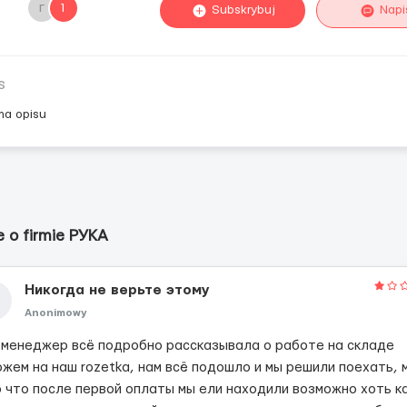
г
1
Subskrybuj
Napi
s
ma opisu
e o firmie РУКА
Никогда не верьте этому
агентству
Anonimowy
 менеджер всё подробно рассказывала о работе на складе
ожем на наш rozetka, нам всё подошло и мы решили поехать, 
о что после первой оплаты мы ели находили возможно хоть к