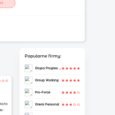
sz
Popularne firmy
:
Grupa Progres Sp. z o.o.
Group Working
Pro-Force
мало
Gremi Personal
ак-