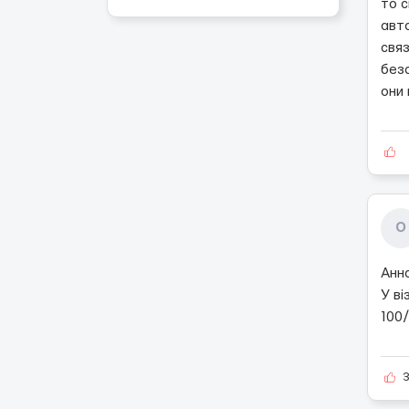
то 
авт
связ
безс
они
О
Анна
У в
100/