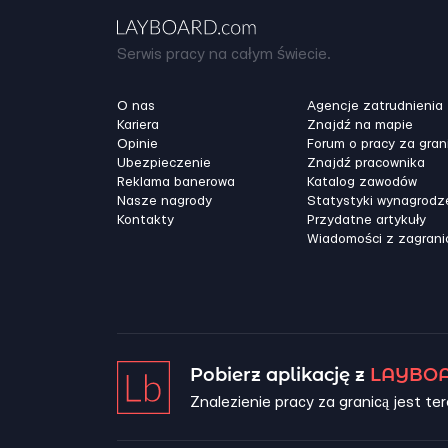
Serwis pracy na całym świecie.
O nas
Agencje zatrudnienia
Kariera
Znajdź na mapie
Opinie
Forum o pracy za gran
Ubezpieczenie
Znajdź pracownika
Reklama banerowa
Katalog zawodów
Nasze nagrody
Statystyki wynagrodz
Kontakty
Przydatne artykuły
Wiadomości z zagrani
Pobierz aplikację z
LAYBOA
Znalezienie pracy za granicą jest ter