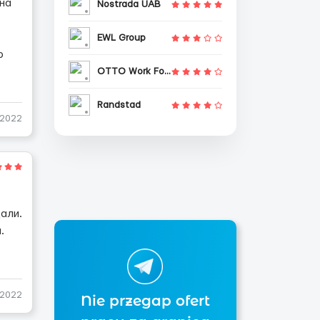
 на
Nostrada UAB
EWL Group
о
OTTO Work Force
Randstad
-2022
дали.
.
-2022
Nie przegap ofert