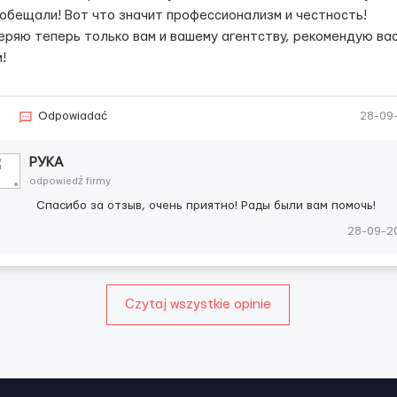
 обещали! Вот что значит профессионализм и честность!
еряю теперь только вам и вашему агентству, рекомендую ва
!
7
Odpowiadać
28-09
РУКА
odpowiedź firmy
Спасибо за отзыв, очень приятно! Рады были вам помочь!
28-09-2
Czytaj wszystkie opinie