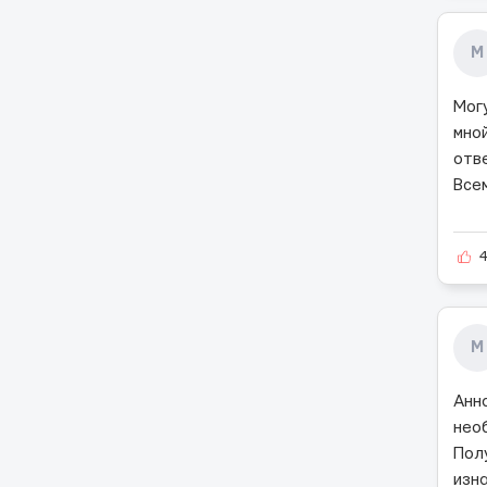
М
Мог
мно
отв
Все
М
Анн
нео
Пол
изн