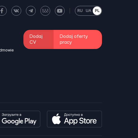
RU
UA
PL
Dodaj
Dodaj oferty
CV
pracy
odmowie
i