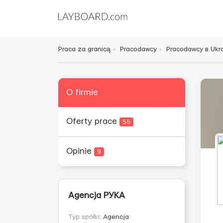
Praca za granicą
Pracodawcy
Pracodawcy в Ukra
O firmie
Oferty prace
55
Opinie
9
Agencja РУКА
Typ spółki:
Agencja