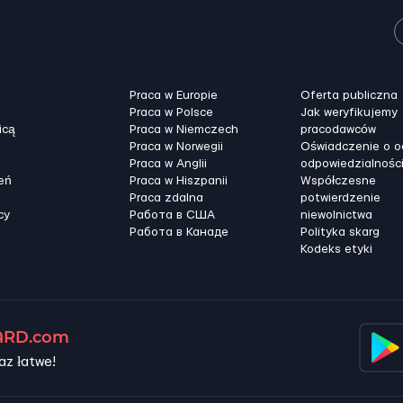
Praca w Europie
Oferta publiczna
Praca w Polsce
Jak weryfikujemy
icą
Praca w Niemczech
pracodawców
Praca w Norwegii
Oświadczenie o 
Praca w Anglii
odpowiedzialnośc
eń
Praca w Hiszpanii
Współczesne
Praca zdalna
potwierdzenie
cy
Работа в США
niewolnictwa
Работа в Канадe
Polityka skarg
Kodeks etyki
RD.com
az łatwe!