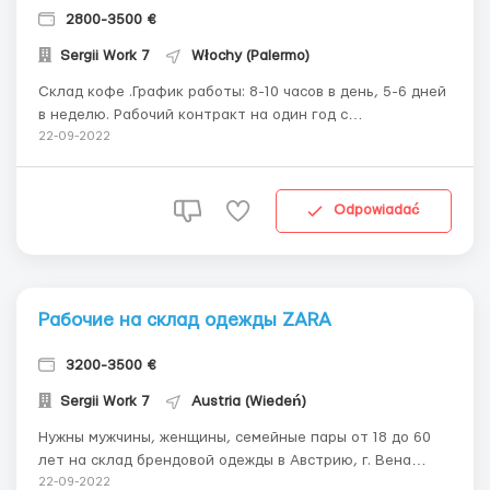
2800-3500 €
Sergii Work 7
Włochy (Palermo)
Склад кофе .График работы: 8-10 часов в день, 5-6 дней
в неделю. Рабочий контракт на один год с
возможностью продления. Работа подходит для мужчин,
22-09-2022
женщин, семейных пар. Обязанности: – работа на
конвейере; - контроль качества; – упаковка продукции.
Требования: – возр...
Odpowiadać
Рабочие на склад одежды ZARA
3200-3500 €
Sergii Work 7
Austria (Wiedeń)
Нужны мужчины, женщины, семейные пары от 18 до 60
лет на склад брендовой одежды в Австрию, г. Вена
Требования: Биометрический/загранпаспорт; Можно
22-09-2022