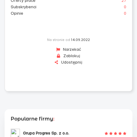
Oferty prace
27
Subskrybenci
0
Opinie
0
Na stronie od
14.09.2022
Narzekać
Zablokuj
Udostępnij
Popularne firmy
:
Grupa Progres Sp. z o.o.