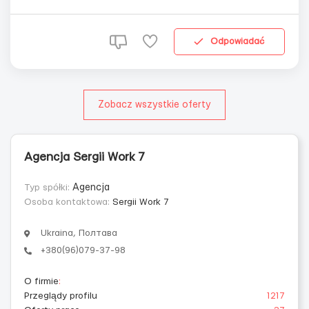
без опыта работы и знания языка (стажировка
оплачиваемая); Порядочные и ответственные.
Обязанности: Размещение товаров на полках ...
Odpowiadać
Zobacz wszystkie oferty
Agencja Sergii Work 7
Typ spółki:
Agencja
Osoba kontaktowa:
Sergii Work 7
Ukraina, Полтава
+380(96)079-37-98
O firmie
:
Przeglądy profilu
1217