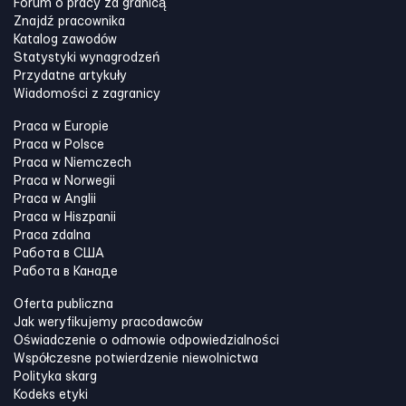
Forum o pracy za granicą
Znajdź pracownika
Katalog zawodów
Statystyki wynagrodzeń
Przydatne artykuły
Wiadomości z zagranicy
Praca w Europie
Praca w Polsce
Praca w Niemczech
Praca w Norwegii
Praca w Anglii
Praca w Hiszpanii
Praca zdalna
Работа в США
Работа в Канадe
Oferta publiczna
Jak weryfikujemy pracodawców
Oświadczenie o odmowie odpowiedzialności
Współczesne potwierdzenie niewolnictwa
Polityka skarg
Kodeks etyki