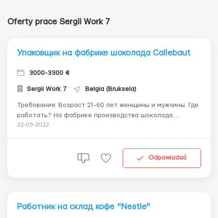
Oferty prace Sergii Work 7
Упаковщик на фабрике шоколада Callebaut
3000-3300 €
Sergii Work 7
Belgia (Bruksela)
Требования: Возраст 21-60 лет женщины и мужчины. Где
работать? На фабрике производства шоколада
Бельгия. Мы предоставляем: Своевременные выплаты
22-09-2022
Жилье Карьерный рост Доезд до работы за счёт
работодателя Бесплатные обеды Дружный коллектив
Обучение Условия ...
Odpowiadać
Работник на склад кофе "Nestle"