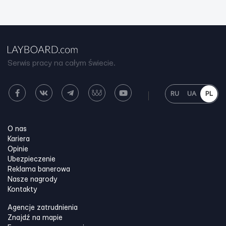
Serwis pracy na całym świecie.
RU
UA
PL
O nas
Kariera
Opinie
Ubezpieczenie
Reklama banerowa
Nasze nagrody
Kontakty
Agencje zatrudnienia
Znajdź na mapie