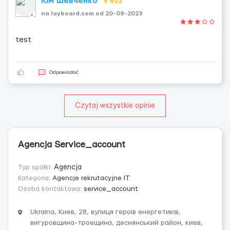
Кім Шевченко
402
na layboard.com od 20-09-2023
test
Odpowiadać
Czytaj wszystkie opinie
Agencja Service_account
Typ spółki:
Agencja
Kategoria:
Agencje rekrutacyjne IT
Osoba kontaktowa:
service_account
Ukraina, Киев, 28, вулиця героїв енергетиків,
вигуровщина-троещина, деснянський район, киев,