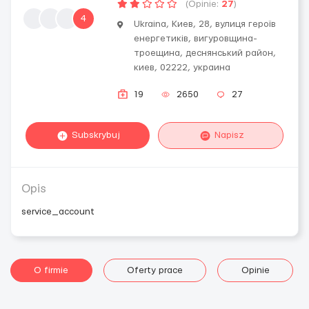
(Opinie:
27
)
4
Ukraina, Киев, 28, вулиця героїв
енергетиків, вигуровщина-
троещина, деснянський район,
киев, 02222, украина
19
2650
27
Subskrybuj
Napisz
Opis
service_account
O firmie
Oferty prace
Opinie