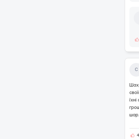
С
Шахр
свої
їхні
грош
шар