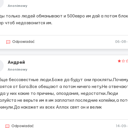
Anonimowy
ды только людей обманывают и 500евро им дай а потом бло
ер чтоб недозвонится им.
2
Odpowiadać
06-08
Андрей
Anonimowy
бще бессовестные люди.Боже да будут они прокляты.Почему
боятся от Бога.Все обещают а потом ничего нету.Не отвечаю
гда у них какие то причины, опоздания, недостатки.Люди
алуйста не верьте им я им заплатил последние копейки,а по
кинули.Да накажет их всех Аллах свят он и велик
Odpowiadać
14-09