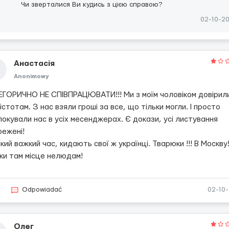
Чи зверталися Ви кудись з цією справою?
02-10-2
Анастасія
Anonimowy
ЕГОРИЧНО НЕ СПІВПРАЦЮВАТИ!!! Ми з моїм чоловіком довірил
істотам. З нас взяли гроші за все, що тільки могли. І просто
окували нас в усіх месенджерах. Є докази, усі листування
режені!
кий важкий час, кидають свої ж українці. Тварюки !!! В Москву
ки там місце нелюдам!
2
Odpowiadać
02-10
Олег