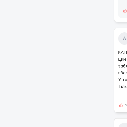
А
КАТ
цим 
забл
збе
У та
Тіль