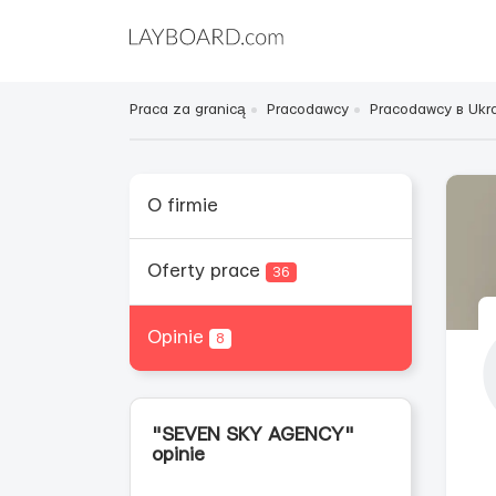
Praca za granicą
Pracodawcy
Pracodawcy в Ukra
O firmie
Oferty prace
36
Opinie
8
"SEVEN SKY AGENCY"
opinie