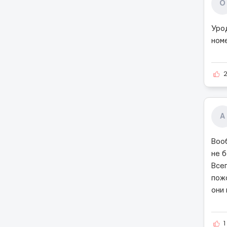
О
Уро
ном
А
Воо
не 
Все
пож
они 
1