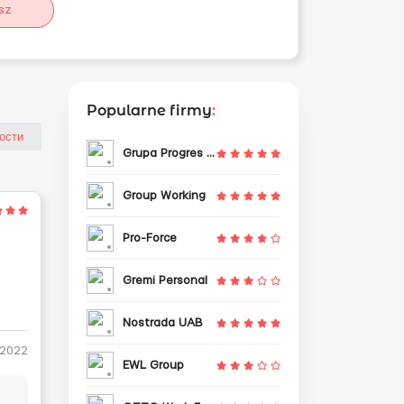
sz
Popularne firmy
:
Grupa Progres Sp. z o.o.
Group Working
Pro-Force
Gremi Personal
Nostrada UAB
-2022
EWL Group