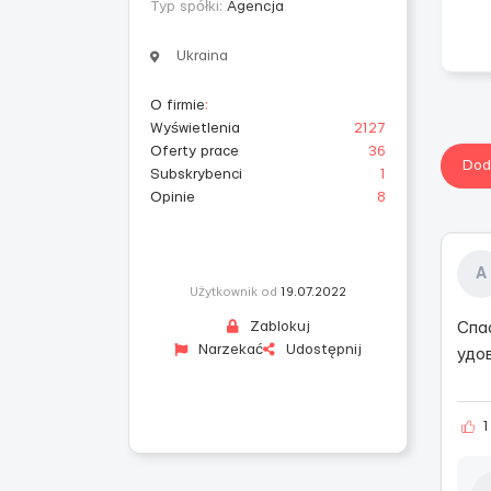
Typ spółki:
Agencja
Ukraina
O firmie
:
Wyświetlenia
2127
Oferty prace
36
Dod
Subskrybenci
1
Opinie
8
А
Użytkownik od
19.07.2022
Zablokuj
Спа
Narzekać
Udostępnij
удо
1