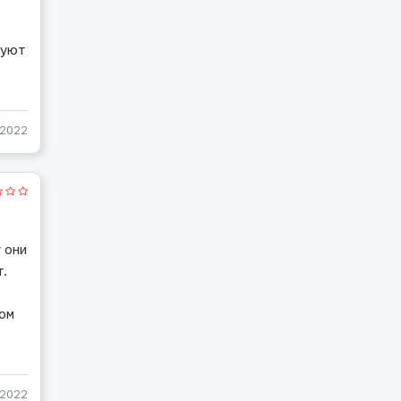
куют
-2022
 они
т.
том
-2022