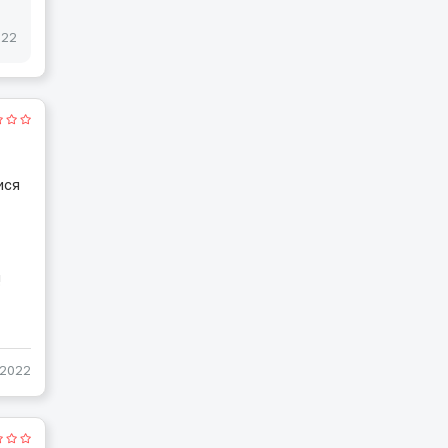
022
ися
!
-2022