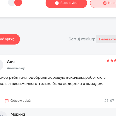
1
Subskrybuj
Napi
ać opinię
Sortuj według:
Аня
Anonimowy
сибо ребятам,подобрали хорошую вакансию,работаю с
вольствием.Немного только была задержка с выездом.
Odpowiadać
25-07
Марина