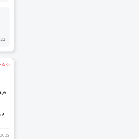
022
 це
в!
-2022