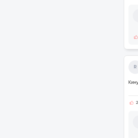
R
Кину