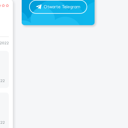
Otwarte Telegram
-2022
022
022