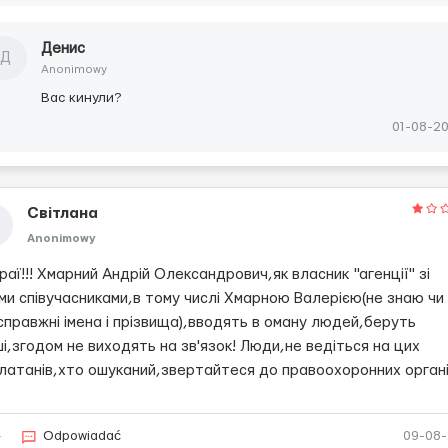
Денис
Д
Anonimowy
Вас кинули?
01-08-2
Світлана
Anonimowy
аї!!! Хмарний Андрій Олександрович,як власник "агенції" зі
ми співучасниками,в тому числі Хмарною Валерією(не знаю чи
 справжні імена і прізвища),вводять в оману людей,беруть
і,згодом не виходять на зв'язок! Люди,не ведіться на цих
латанів,хто ошуканий,звертайтеся до правоохоронних органі
4
Odpowiadać
09-08