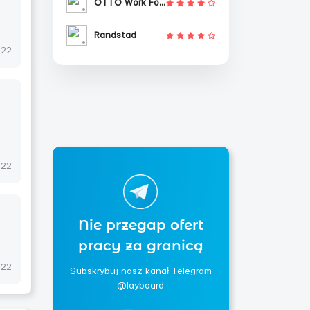
OTTO Work Force
Randstad
022
022
Nie przegap ofert
pracy za granicą
022
Subskrybuj nasz kanał Telegram
@layboard