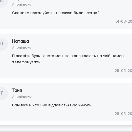
М
Anonimowy
Скажите пожалуйста, на связи были всегда?
01-08-2
Наташа
Н
Anonimowy
Підкажіть будь- ласка мені не відповідають на якій номер
телефонувать
25-08-2
Таня
Т
Anonimowy
Вам вже ніхто і не відповість) Вас кинули
28-08-2