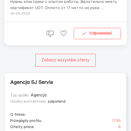
Нужны электрики с опытом работы. Желательно иметь
сертификат UDT. Оплата от 17 нетто на руки.
Предоставляем жилье, можно брать авансы спустя 3 дня
30-06-2020
работы. Делаем все необходимые для границы
документы, даём место для карантина. За подробной
информацией обращайтесь по телефону. ...
Odpowiadać
Zobacz wszystkie oferty
Agencja SJ Servis
Typ spółki:
Agencja
Osoba kontaktowa:
julipoland
O firmie
:
Przeglądy profilu
1735
Oferty prace
6