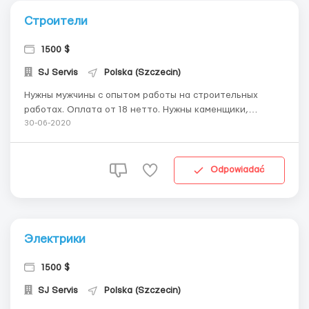
Строители
1500 $
SJ Servis
Polska (Szczecin)
Нужны мужчины с опытом работы на строительных
работах. Оплата от 18 нетто. Нужны каменщики,
арматурщики, которые умеют читать чертежи.
30-06-2020
Проживание предоставляем, все необходимое для
пересечения границы. Хорошие условия работы, есть
возможность взять аванс. ...
Odpowiadać
Электрики
1500 $
SJ Servis
Polska (Szczecin)