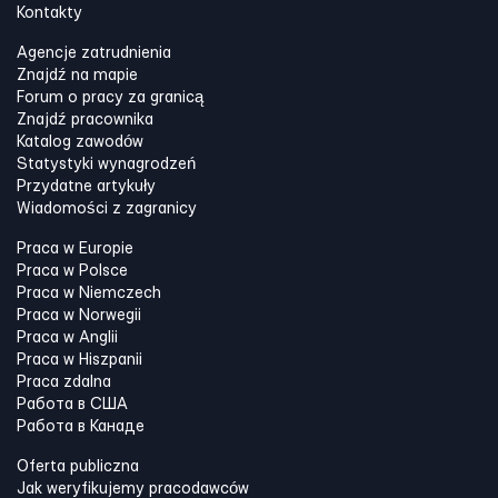
Kontakty
Agencje zatrudnienia
Znajdź na mapie
Forum o pracy za granicą
Znajdź pracownika
Katalog zawodów
Statystyki wynagrodzeń
Przydatne artykuły
Wiadomości z zagranicy
Praca w Europie
Praca w Polsce
Praca w Niemczech
Praca w Norwegii
Praca w Anglii
Praca w Hiszpanii
Praca zdalna
Работа в США
Работа в Канадe
Oferta publiczna
Jak weryfikujemy pracodawców