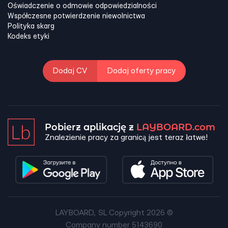
Oświadczenie o odmowie odpowiedzialności
Współczesne potwierdzenie niewolnictwa
Polityka skarg
Kodeks etyki
Dodaj CV
Dodaj oferty pracy
Pobierz aplikację z
LAYBOARD.com
Znalezienie pracy za granicą jest teraz łatwe!
LAYBOARD, SL Copyright 2026 ©
Company number 5143690