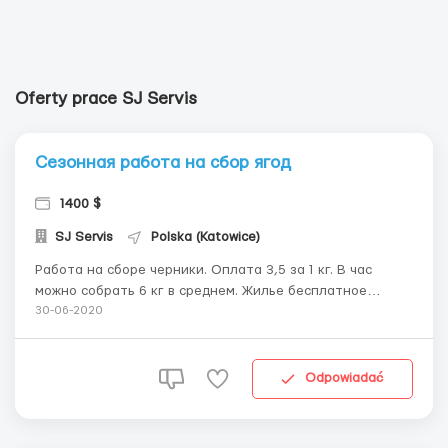
Oferty prace SJ Servis
Сезонная работа на сбор ягод
1400 $
SJ Servis
Polska (Katowice)
Работа на сборе черники. Оплата 3,5 за 1 кг. В час
можно собрать 6 кг в среднем. Жилье бесплатное
предоставляется, все необходимые документы делаем.
30-06-2020
Хорошие условия. Звоните на номер. ...
Odpowiadać