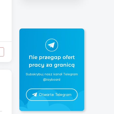
Nie przegap ofert
pracy za granicą
Subskrybuj nasz kanał Telegram
@layboard
Otwarte Telegram