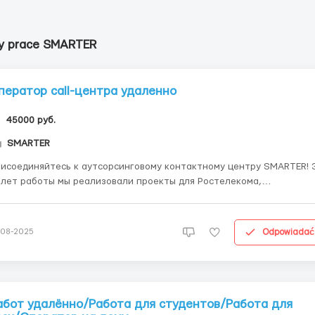
y prace SMARTER
ператор call-центра удаленно
45000 руб.
SMARTER
исоединяйтесь к аутсорсинговому контактному центру SMARTER! 
 лет работы мы реализовали проекты для Ростелекома,
вкомбанка, Росбанка, Тинькофф банка, РивГоша, Лаборатории
сперского, Амедиа. У нас есть офисные сотрудники в 8 городах
ссии и ближнего зарубежья, а также сотрудники, рабо...
Odpowiadać
-08-2025
абот удалённо/Работа для студентов/Работа для