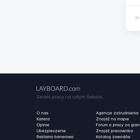
по
тар
ус
21
Serwis pracy na całym świecie.
O nas
Agencje zatrudnienia
Kariera
Znajdź na mapie
Opinie
Forum o pracy za gran
Ubezpieczenie
Znajdź pracownika
Reklama banerowa
Katalog zawodów