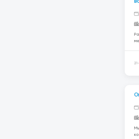
в
Ра
ме
работу! Должность 
рублей. Тебя ждут н
ко
21
О
Мы
команду! Должнос