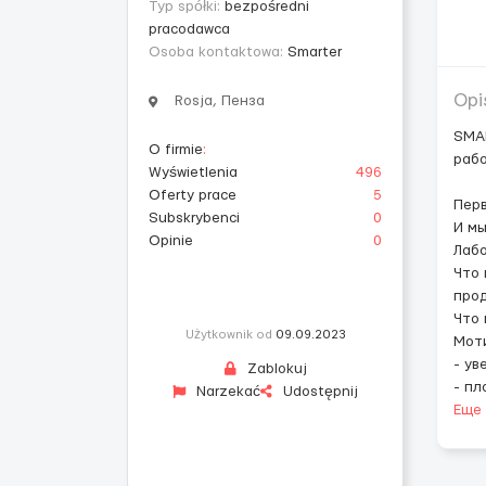
Typ spółki:
bezpośredni
pracodawca
Osoba kontaktowa:
Smarter
Opi
Rosja, Пенза
SMAR
O firmie
:
рабо
Wyświetlenia
496
Oferty prace
5
Перв
Subskrybenci
0
И мы
Opinie
0
Лабо
Что 
прод
Что 
Użytkownik od
09.09.2023
Мот
- ув
Zablokuj
- пл
Narzekać
Udostępnij
Еще