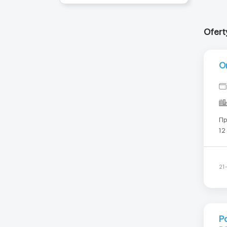
Ofert
О
Пр
12
Со
Ка
Ро
21
Р