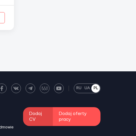
RU
UA
PL
Dodaj
Dodaj oferty
CV
pracy
odmowie
i