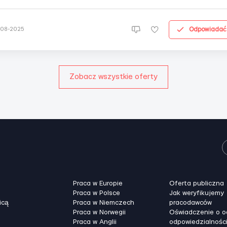
 готовому сценарию и помогать людям переходить на новые
ифные планы, подключать интернет и ТВ. Требования: — Грамотная
тная и пи...
Odpowiadać
-08-2025
Zobacz wszystkie oferty
Praca w Europie
Oferta publiczna
Praca w Polsce
Jak weryfikujemy
icą
Praca w Niemczech
pracodawców
Praca w Norwegii
Oświadczenie o 
Praca w Anglii
odpowiedzialnośc