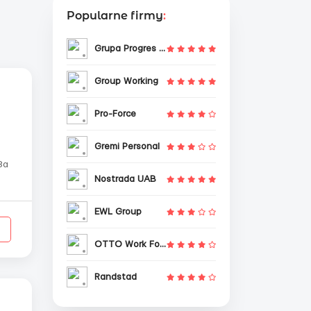
Popularne firmy
:
Grupa Progres Sp. z o.o.
Group Working
Pro-Force
Gremi Personal
За
Nostrada UAB
EWL Group
OTTO Work Force
Randstad