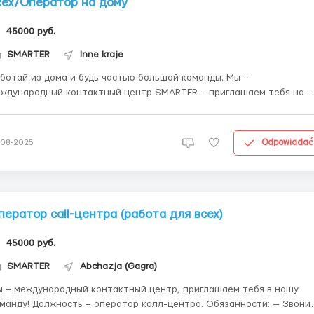
сех/Оператор на дому
45000 руб.
SMARTER
Inne kraje
ботай из дома и будь частью большой команды. Мы –
ждународный контактный центр SMARTER – приглашаем тебя на
– оператор колл-центра. Зарплата – от 45000
е только разговоры с абонентами, но и общение с
ллегами: - корпоративн...
Odpowiadać
-08-2025
ператор call-центра (работа для всех)
45000 руб.
SMARTER
Abchazja (Gagra)
 – международный контактный центр, приглашаем тебя в нашу
ть – оператор колл-центра. Обязанности: — Звонить