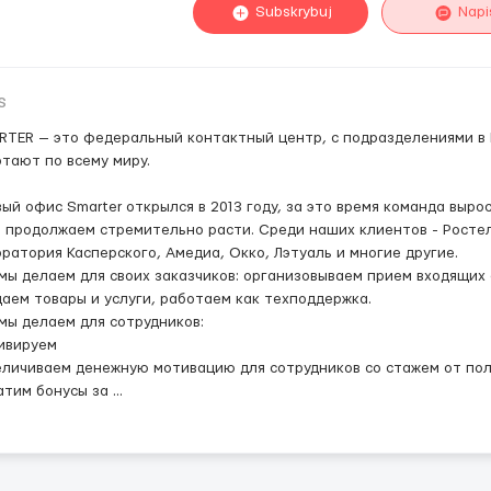
Subskrybuj
Napi
s
TER — это федеральный контактный центр, с подразделениями в 
тают по всему миру.
ый офис Smarter открылся в 2013 году, за это время команда вырос
 продолжаем стремительно расти. Среди наших клиентов - Ростел
ратория Касперского, Амедиа, Окко, Лэтуаль и многие другие.
мы делаем для своих заказчиков: организовываем прием входящих
аем товары и услуги, работаем как техподдержка.
мы делаем для сотрудников:
ивируем
еличиваем денежную мотивацию для сотрудников со стажем от пол
атим бонусы за
...