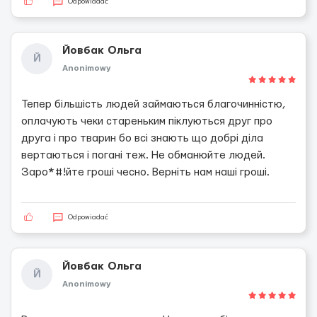
Odpowiadać
Йовбак Ольга
Й
Anonimowy
Тепер більшість людей займаються благочинністю,
оплачують чеки стареньким піклуються друг про
друга і про тварин бо всі знають що добрі діла
вертаються і погані теж. Не обманюйте людей.
Заро*#!йте гроші чесно. Верніть нам наші гроші.
Odpowiadać
Йовбак Ольга
Й
Anonimowy