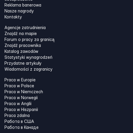
Reklama banerowa
Nasze nagrody
Kontakty
Agencje zatrudnienia
Znajdź na mapie
Forum o pracy za granicą
Znajdź pracownika
Katalog zawodów
Statystyki wynagrodzeń
Przydatne artykuły
Wiadomości z zagranicy
Praca w Europie
Praca w Polsce
Praca w Niemczech
Praca w Norwegii
Praca w Anglii
Praca w Hiszpanii
Praca zdalna
Работа в США
Работа в Канадe