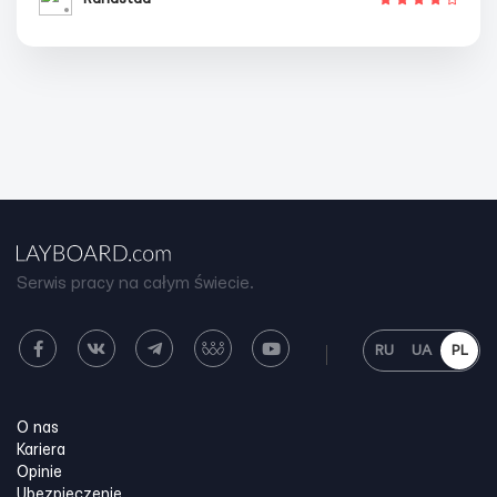
Serwis pracy na całym świecie.
RU
UA
PL
O nas
Kariera
Opinie
Ubezpieczenie