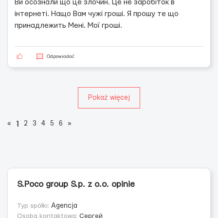
Ви осознали що це злочин. Це не заробіток в
інтернеті. Нащо Вам чужі гроші. Я прошу те що
принадлежить Мені. Мої гроші.
Odpowiadać
Pokaż więcej
«
2
3
4
5
6
»
1
S.Poco group S.p. z o.o. opinie
Typ spółki:
Agencja
Osoba kontaktowa:
Сергей