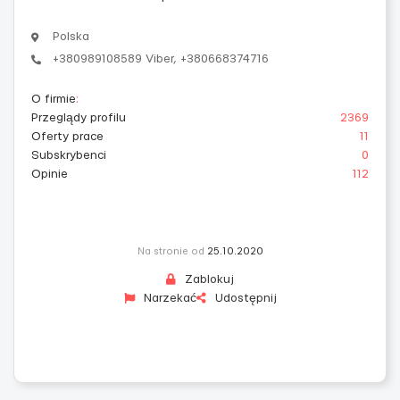
Polska
+380989108589 Viber, +380668374716
O firmie
:
Przeglądy profilu
2369
Oferty prace
11
Subskrybenci
0
Opinie
112
Na stronie od
25.10.2020
Zablokuj
Narzekać
Udostępnij