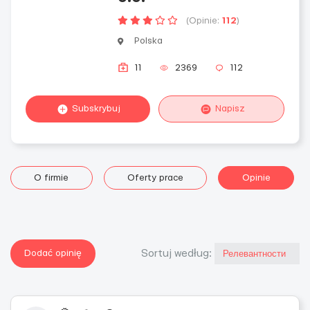
(Opinie:
112
)
Polska
11
2369
112
Subskrybuj
Napisz
O firmie
Oferty prace
Opinie
Dodać opinię
Sortuj według: