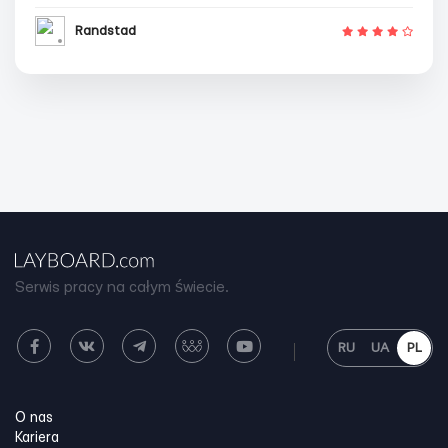
Randstad
Serwis pracy na całym świecie.
RU
UA
PL
O nas
Kariera