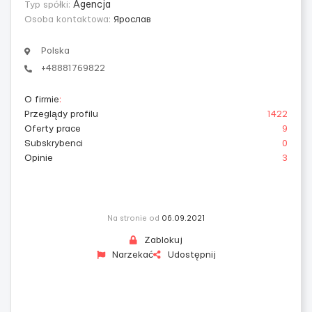
Typ spółki:
Agencja
Osoba kontaktowa:
Ярослав
Polska
+48881769822
O firmie
:
Przeglądy profilu
1422
Oferty prace
9
Subskrybenci
0
Opinie
3
Na stronie od
06.09.2021
Zablokuj
Narzekać
Udostępnij