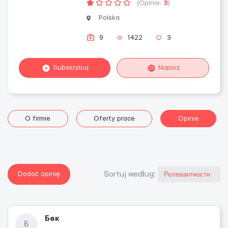
(Opinie:
3
)
Polska
9
1422
3
Subskrybuj
Napisz
O firmie
Oferty prace
Opinie
Dodać opinię
Sortuj według:
Бек
Б