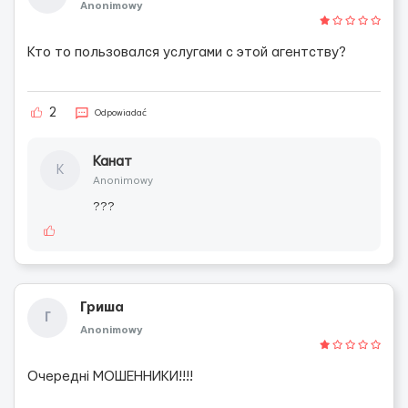
Anonimowy
Кто то пользовался услугами с этой агентству?
2
Odpowiadać
Канат
К
Anonimowy
???
Гриша
Г
Anonimowy
Очередні МОШЕННИКИ!!!!