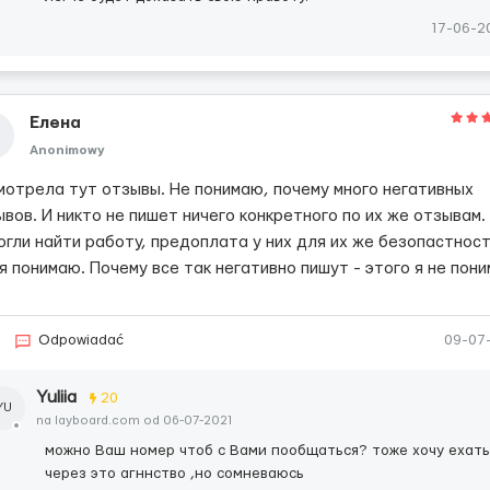
17-06-2
Елена
Anonimowy
мотрела тут отзывы. Не понимаю, почему много негативных
вов. И никто не пишет ничего конкретного по их же отзывам.
огли найти работу, предоплата у них для их же безопастност
я понимаю. Почему все так негативно пишут - этого я не пон
Odpowiadać
09-07
Yuliia
20
YU
na layboard.com od 06-07-2021
можно Ваш номер чтоб с Вами пообщаться? тоже хочу ехать
через это агннство ,но сомневаюсь