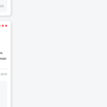
021
и,
имаю
-2021