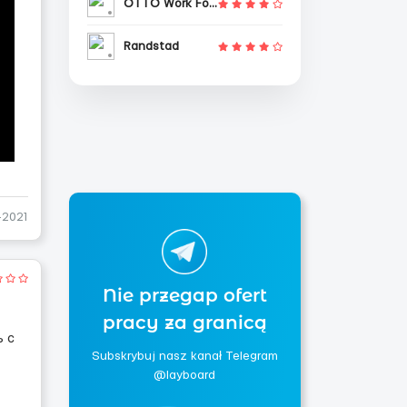
OTTO Work Force
Randstad
-2021
Nie przegap ofert
pracy za granicą
ь с
Subskrybuj nasz kanał Telegram
@layboard