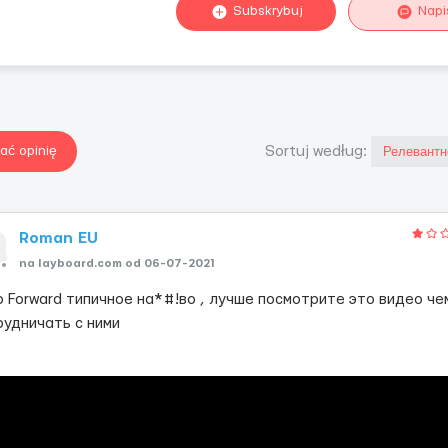
Subskrybuj
Napi
ać opinię
Sortuj według:
Roman EU
na layboard.com od 06-07-2021
p Forward типичное на*#!во , лучше посмотрите это видео че
рудничать с ними