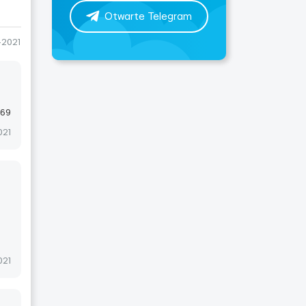
Otwarte Telegram
-2021
769
021
021