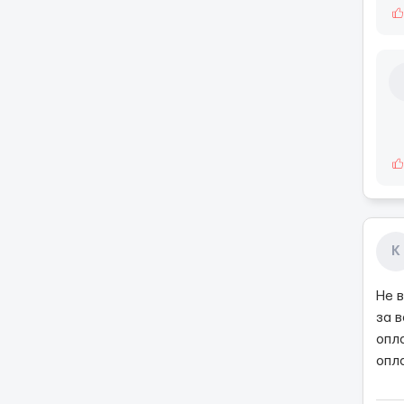
К
Не 
за 
опла
опла