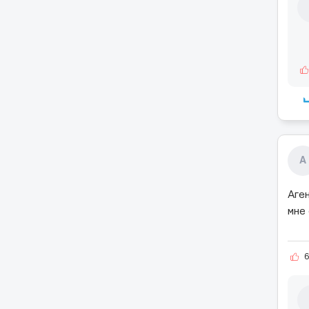
А
Аге
мне 