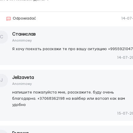
5
Odpowiadać
14-07
Станислав
С
Anonimowy
Я хочу поехать расскажи те про вашу ситуацию +995592104
14-07-2
Jelizaveta
J
Anonimowy
напишите пожалуйста мне, расскажите. буду очень
благодарна. +37068362198 на вайбер или ватсап как вам
удобно
15-07-2