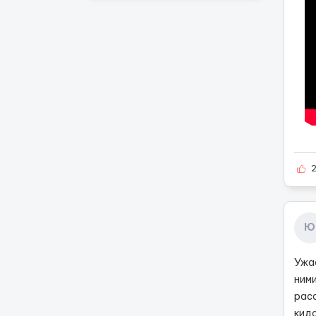
Ю
Ужас
ними
рас
кида