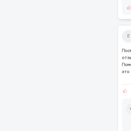
Е
Пос
отзы
Пом
это 