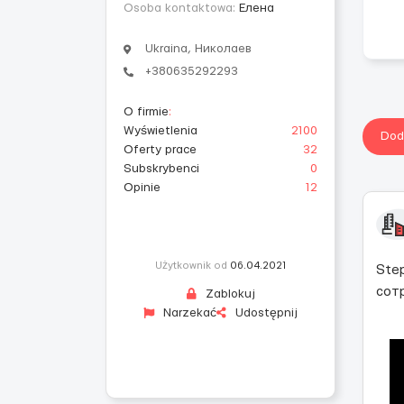
Osoba kontaktowa:
Елена
Ukraina, Николаев
+380635292293
O firmie
:
Wyświetlenia
2100
Dod
Oferty prace
32
Subskrybenci
0
Opinie
12
Użytkownik od
06.04.2021
Ste
сот
Zablokuj
Narzekać
Udostępnij