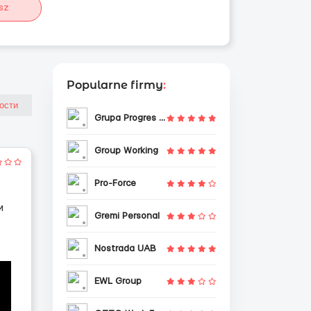
sz
Popularne firmy
:
Grupa Progres Sp. z o.o.
Group Working
Pro-Force
м
Gremi Personal
Nostrada UAB
EWL Group