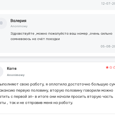
12-07-2
Валерия
В
Anonimowy
Здравствуйте ,можно пожалуйста ваш номер ,очень сильно
сомневаюсь на счёт поездки
05-08-2
Катя
Anonimowy
выполняют свою работу, я оплатила достаточно большую су
вакансию первую половину, вторую половину говорили можно
тить с первой зп- в итоге они начали просить вторую часть
ты , так и не отправив меня на работу.