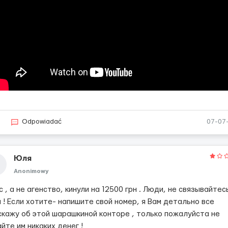
2
Odpowiadać
07-07
Юля
Anonimowy
 , а не агенство, кинули на 12500 грн . Люди, не связывайтес
 ! Если хотите- напишите свой номер, я Вам детально все
скажу об этой шарашкиной конторе , только пожалуйста не
йте им никаких денег !