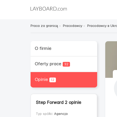
Praca za granicą
Pracodawcy
Pracodawcy в Ukra
O firmie
Oferty prace
32
Opinie
12
Step Forward 2 opinie
Typ spółki:
Agencja