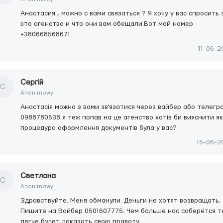
Анастасия , можно с вами связаться ? Я хочу у вас спросить 
это агенство и что они вам обещали.Вот мой номер
+380668568671
11-06-2
Сергій
С
Anonimowy
Анастасія можна з вами зв‘язатися через вайбер або телегр
0988780538 я теж попав на це агенство хотів би вияснити я
процедура оформлення документів була у вас?
15-06-2
Светлана
С
Anonimowy
Здравствуйте. Меня обманули. Деньги не хотят возвращать.
Пишите на Вайбер 0501607775. Чем больше нас соберётся т
легче будет доказать свою правоту.