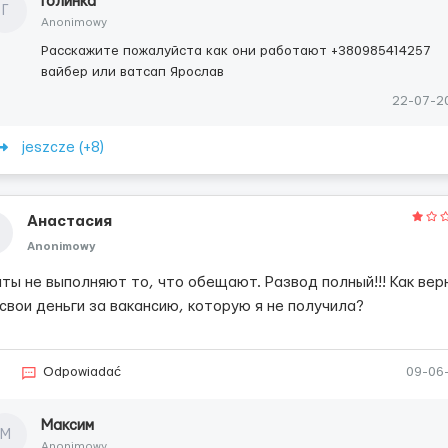
Голинка
Г
Anonimowy
Расскажите пожалуйста как они работают +380985414257
вайбер или ватсап Ярослав
22-07-2
jeszcze (+8)
Анастасия
Anonimowy
нты не выполняют то, что обещают. Развод полный!!! Как вер
свои деньги за вакансию, которую я не получила?
6
Odpowiadać
09-06
Максим
М
Anonimowy