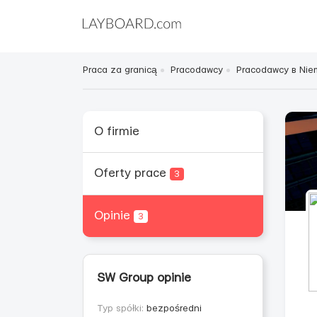
Praca za granicą
Pracodawcy
Pracodawcy в Ni
O firmie
Oferty prace
3
Opinie
3
SW Group opinie
Typ spółki:
bezpośredni