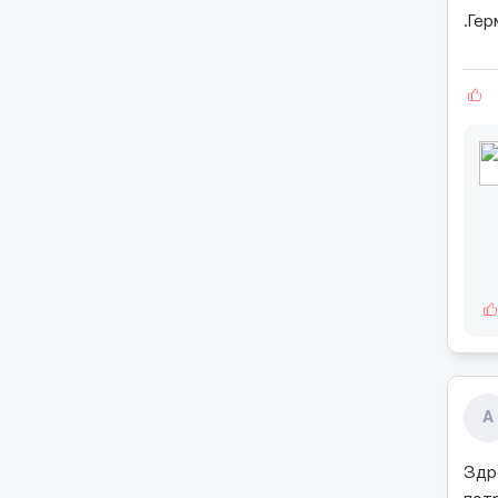
.Ге
A
Здр