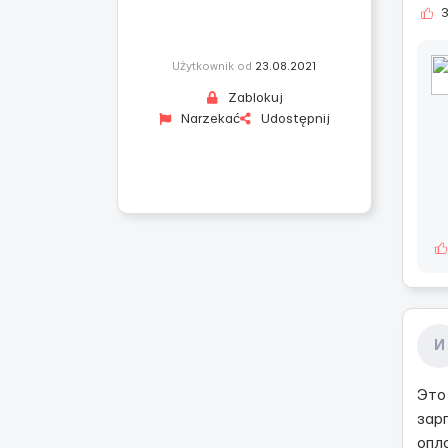
Użytkownik od
23.08.2021
Zablokuj
Narzekać
Udostępnij
И
Это 
зар
опл