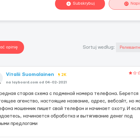
Subskrybuj
Napi
ać opinię
Sortuj według:
Viтаlii Suomalainen
2K
na layboard.com od 04-02-2021
редная старая схема с подменой номера телефона. Берется
тоящее агенство, настоящие название, адрес, вебсайт, но м
ефона мошенник пишет свой телефон и начинает охоту. И есл
адаетесь, начинается обработка и вытягивание денег под
ными предлогами