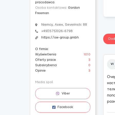
pracodawca
Osoba kontaktowa:
Gordon
Freeman
Niemcy, Ахен, Severinstr. 88
+49(1575)026-6798
https://sw-group.gmbh
Dod
O firmie
:
Wyświetlenia
1010
Oferty prace
3
VI
Subskrybenci
0
Opinie
3
Оче
Media społ.
нас
тел
Viber
поп
раз
Facebook