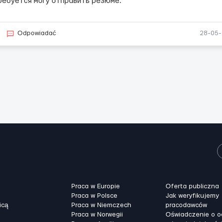
ребуется могу отправить резюме.
Odpowiadać
28-05
Praca w Europie
Oferta publiczna
Praca w Polsce
Jak weryfikujemy
icą
Praca w Niemczech
pracodawców
Praca w Norwegii
Oświadczenie o 