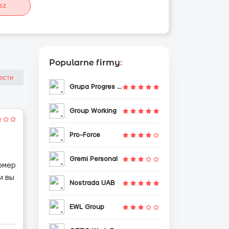
sz
Popularne firmy
:
Grupa Progres Sp. z o.o.
Group Working
Pro-Force
Gremi Personal
омер
и вы
Nostrada UAB
EWL Group