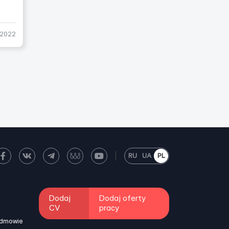
-2022
RU
UA
PL
Dodaj
Dodaj oferty
CV
pracy
odmowie