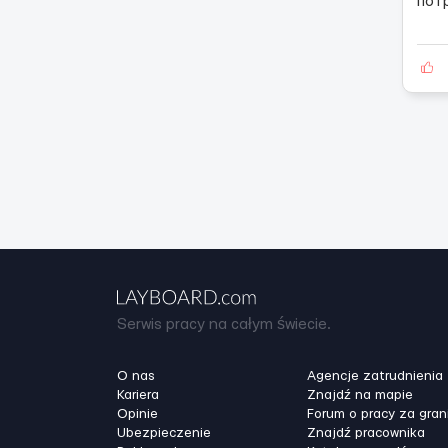
пот
Serwis pracy na całym świecie.
O nas
Agencje zatrudnienia
Kariera
Znajdź na mapie
Opinie
Forum o pracy za gran
Ubezpieczenie
Znajdź pracownika