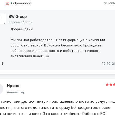
3
Odpowiadać
25-08
SW Group
odpowiedź firmy
Добрый день!
Мы прямой работодатель. Вся информация о компании
абсолютно верная. Вакансия бесплатная. Проходите
собеседование, приезжаете и работаете - никакого
вытягивания денег... )))
1
18-10-2
Ирина
Anonimowy
точно, они делают визу и приглашения, оплата за услугу пи
платы , в итоге надо заплатить сразу 50 процентов, после
аты начинают динамит.Это касается фирмы Работа в ЕС