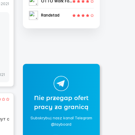
OTTO Work Force
-2021
Randstad
021
Nie przegap ofert
pracy za granicą
Subskrybuj nasz kanał Telegram
шут с
@layboard