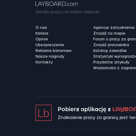
Serwis pracy na całym świecie.
O nas
Agencje zatrudnienia
Kariera
Znajdź na mapie
Opinie
Forum o pracy za gran
Ubezpieczenie
Znajdź pracownika
Reklama banerowa
Katalog zawodów
Nasze nagrody
Statystyki wynagrodz
Kontakty
Przydatne artykuły
Wiadomości z zagrani
Pobierz aplikację z
LAYBOA
Znalezienie pracy za granicą jest ter