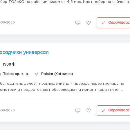
ор ТОЛЬКО по рабочим визам от 4,5 мес. Идет набор на сейчас для
жчин до 50 лет с опытом и без опыта работы. Всему обучим! Прям
отодатель. Официальное оформление. Обязанности: сборка
таллических конструкций, полок для су...
Odpowiadać
-09-2020
асадчики универсал
1300 $
Tallas sp. z. o.
Polska (Katowice)
ботодатель делает приглашение для проезда через границу по
ометрии и предоставляет обсервацию на момент карантина.
mmer)ФАСАДЧИКИ И ШТУКАТУРЫ(hammer) в городе Катовице ( Хожув
и городе Львовек-Шленске (возле Вроцлава) Работа для мужчин на
ройке, утепление фасадов, внешняя машинная...
Odpowiadać
-09-2020