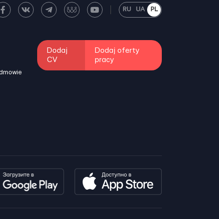
RU
UA
PL
Dodaj
Dodaj oferty
CV
pracy
odmowie
i