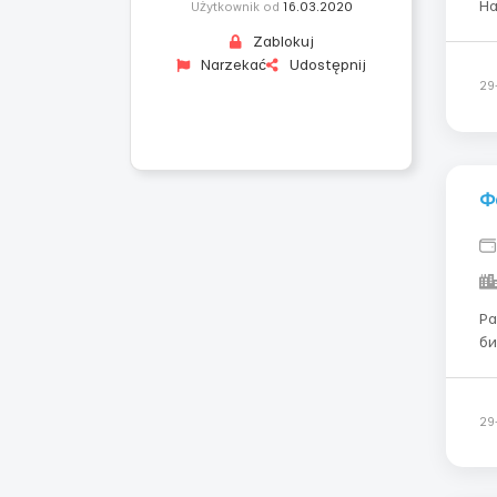
Наб
Użytkownik od
16.03.2020
му
Zablokuj
раб
Narzekać
Udostępnij
ме
29
Ф
Ра
би
(ha
), 
ст
29