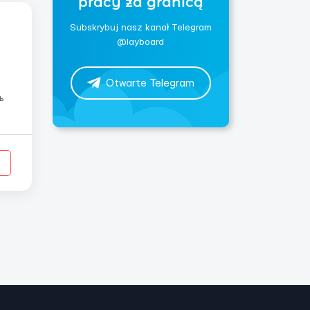
pracy za granicą
Subskrybuj nasz kanał Telegram
@layboard
Otwarte Telegram