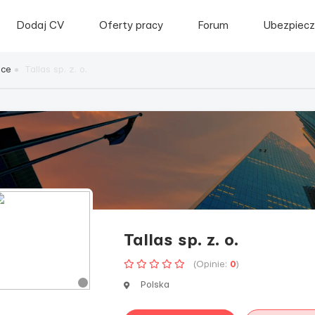
Dodaj CV
Oferty pracy
Forum
Ubezpiecz
sce
Tallas sp. z. o.
Tallas sp. z. o.
(Opinie:
0
)
Polska