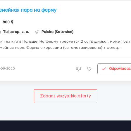
емейная пара на ферму
800 $
Tallas sp. z. o.
Polska (Katowice)
тех кто в Польше! На ферму требуется 2 сотрудника , может быть
мейная пара. Ферма с коровами (автоматизирована) + склад
онных овощей . В обязанности будет входит : На складе с овощами
ртировка картошки, упаковка по сеткам. На ферме: доение коров,
рмление и уборка. Гливице ( 10 км...
Odpowiadać
-09-2020
Zobacz wszystkie oferty