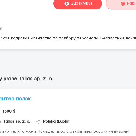
Subskrybuj
Napi
s
ское кадровое агентство по подбору персонала. Бесплатные вака
 prace Tallas sp. z. o.
онтёр полок
1500 $
Tallas sp. z. o.
Polska (Lublin)
лько те, кто уже в Польше, либо с открытыми рабочими визами!