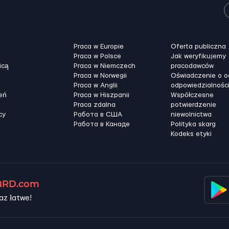
Praca w Europie
Oferta publiczna
Praca w Polsce
Jak weryfikujemy
icą
Praca w Niemczech
pracodawców
Praca w Norwegii
Oświadczenie o 
Praca w Anglii
odpowiedzialnośc
eń
Praca w Hiszpanii
Współczesne
Praca zdalna
potwierdzenie
cy
Работа в США
niewolnictwa
Работа в Канадe
Polityka skarg
Kodeks etyki
RD.com
az łatwe!