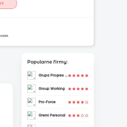
sz
нсии.
Popularne firmy
:
Grupa Progres Sp. z o.o.
Group Working
Pro-Force
Gremi Personal