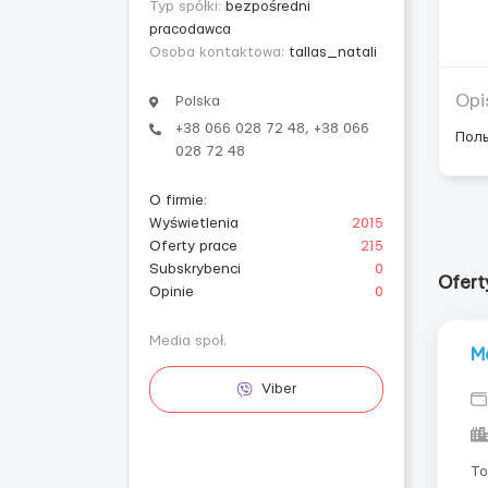
Typ spółki:
bezpośredni
pracodawca
Osoba kontaktowa:
tallas_natali
Opi
Polska
+38 066 028 72 48, +38 066
Поль
028 72 48
O firmie
:
Wyświetlenia
2015
Oferty prace
215
Subskrybenci
0
Oferty
Opinie
0
Media społ.
М
Viber
То