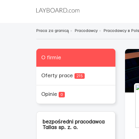
Praca za granicą
Pracodawcy
Pracodawcy в Pol
O firmie
Oferty prace
215
Opinie
0
bezpośredni pracodawca
Tallas sp. z. o.