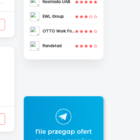
Nostrada UAB
ой
EWL Group
OTTO Work Force
Randstad
Nie przegap ofert