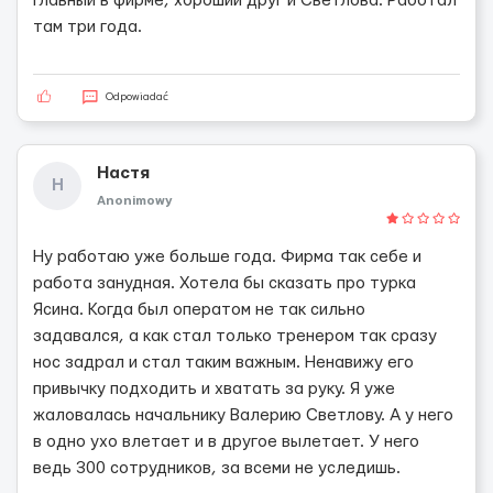
главный в фирме, хороший друг и Светлова. Работал
там три года.
Odpowiadać
Настя
Н
Anonimowy
Ну работаю уже больше года. Фирма так себе и
работа занудная. Хотела бы сказать про турка
Ясина. Когда был оператом не так сильно
задавался, а как стал только тренером так сразу
нос задрал и стал таким важным. Ненавижу его
привычку подходить и хватать за руку. Я уже
жаловалась начальнику Валерию Светлову. А у него
в одно ухо влетает и в другое вылетает. У него
ведь 300 сотрудников, за всеми не уследишь.