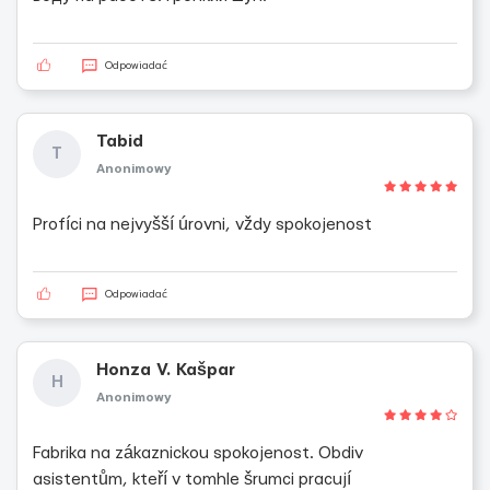
Odpowiadać
Tabid
T
Anonimowy
Profíci na nejvyšší úrovni, vždy spokojenost
Odpowiadać
Honza V. Kašpar
H
Anonimowy
Fabrika na zákaznickou spokojenost. Obdiv
asistentům, kteří v tomhle šrumci pracují