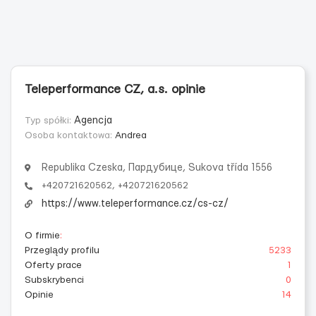
Teleperformance CZ, a.s. opinie
Typ spółki:
Agencja
Osoba kontaktowa:
Andrea
Republika Czeska, Пардубице, Sukova třída 1556
+420721620562, +420721620562
https://www.teleperformance.cz/cs-cz/
O firmie
:
Przeglądy profilu
5233
Oferty prace
1
Subskrybenci
0
Opinie
14