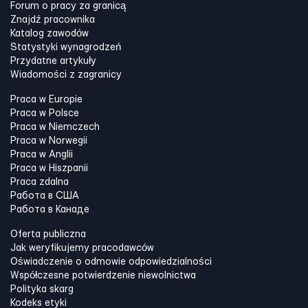
Forum o pracy za granicą
Znajdź pracownika
Katalog zawodów
Statystyki wynagrodzeń
Przydatne artykuły
Wiadomości z zagranicy
Praca w Europie
Praca w Polsce
Praca w Niemczech
Praca w Norwegii
Praca w Anglii
Praca w Hiszpanii
Praca zdalna
Работа в США
Работа в Канадe
Oferta publiczna
Jak weryfikujemy pracodawców
Oświadczenie o odmowie odpowiedzialności
Współczesne potwierdzenie niewolnictwa
Polityka skarg
Kodeks etyki