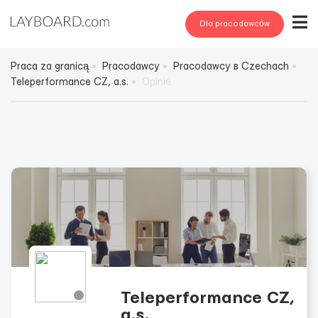
Dla pracodawców
Praca za granicą
Pracodawcy
Pracodawcy в Czechach
Teleperformance CZ, a.s.
Opinie
Teleperformance CZ,
a.s.