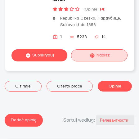
(Opinie:
14
)
Republika Czeska, Пардубице,
Sukova třída 1556
1
5233
14
Subskrybuj
Napisz
O firmie
Oferty prace
Opinie
Dodać opinię
Sortuj według: