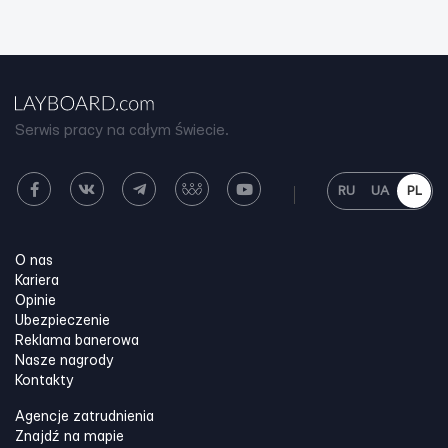
Serwis pracy na całym świecie.
RU
UA
PL
O nas
Kariera
Opinie
Ubezpieczenie
Reklama banerowa
Nasze nagrody
Kontakty
Agencje zatrudnienia
Znajdź na mapie