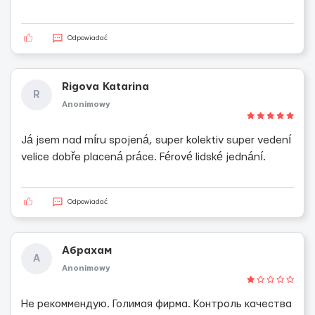
Odpowiadać
Rigova Katarina
R
Anonimowy
Já jsem nad míru spojená, super kolektiv super vedení
velice dobře placená práce. Férové lidské jednání.
Odpowiadać
Абрахам
А
Anonimowy
Не рекоммендую. Голимая фирма. Контроль качества