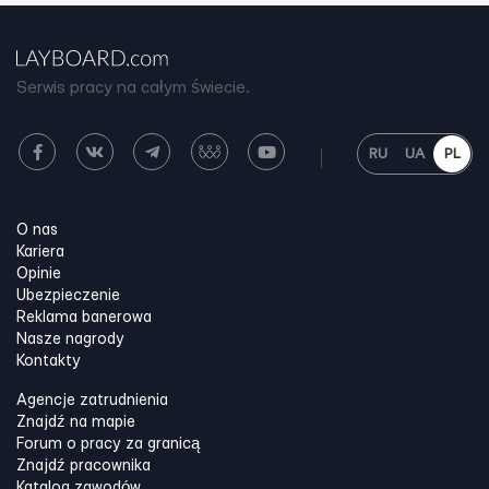
Serwis pracy na całym świecie.
RU
UA
PL
O nas
Kariera
Opinie
Ubezpieczenie
Reklama banerowa
Nasze nagrody
Kontakty
Agencje zatrudnienia
Znajdź na mapie
Forum o pracy za granicą
Znajdź pracownika
Katalog zawodów