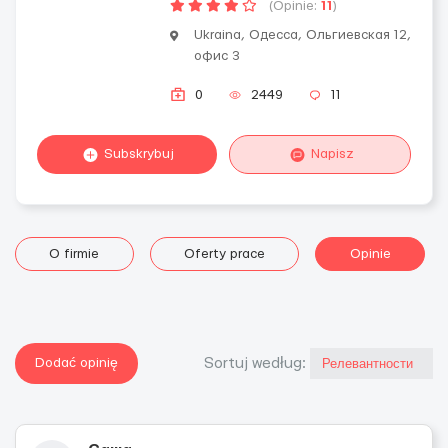
(Opinie:
11
)
Ukraina, Одесса, Ольгиевская 12,
офис 3
0
2449
11
Subskrybuj
Napisz
O firmie
Oferty prace
Opinie
Dodać opinię
Sortuj według: