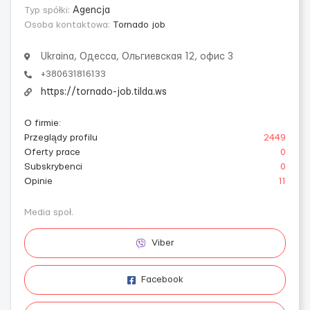
Typ spółki:
Agencja
Osoba kontaktowa:
Tornado job
Ukraina, Одесса, Ольгиевская 12, офис 3
+380631816133
https://tornado-job.tilda.ws
O firmie
:
Przeglądy profilu
2449
Oferty prace
0
Subskrybenci
0
Opinie
11
Media społ.
Viber
Facebook