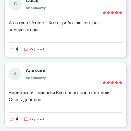
Саша
С
Anonimowy
АГентсво чёткое!!! Как отработаю кантракт -
вернусь к вам
4
Odpowiadać
Алексей
А
Anonimowy
Нормальная компания.Все оперативно сделали.
Очень доволен
4
Odpowiadać