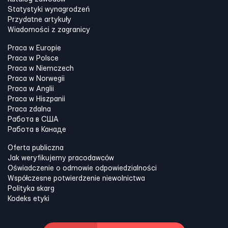
Statystyki wynagrodzeń
Przydatne artykuły
Wiadomości z zagranicy
Praca w Europie
Praca w Polsce
Praca w Niemczech
Praca w Norwegii
Praca w Anglii
Praca w Hiszpanii
Praca zdalna
Работа в США
Работа в Канадe
Oferta publiczna
Jak weryfikujemy pracodawców
Oświadczenie o odmowie odpowiedzialności
Współczesne potwierdzenie niewolnictwa
Polityka skarg
Kodeks etyki