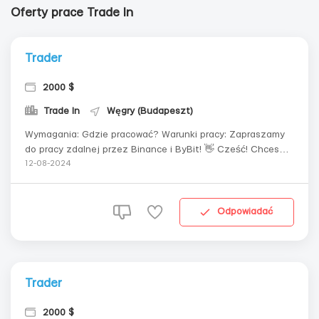
Oferty prace Trade In
Trader
2000 $
Trade In
Węgry (Budapeszt)
Wymagania: Gdzie pracować? Warunki pracy: Zapraszamy
do pracy zdalnej przez Binance i ByBit! 👋 Cześć! Chcesz
pracować zdalnie i zarabiać godziwe pieniądze, nie mając
12-08-2024
przy tym doświadczenia? Dołącz do nas i zacznij pracować
już dziś! 💸 Twoje dochody: W dni powszednie: od $200 do...
Odpowiadać
Trader
2000 $