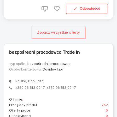
Twojej chęci Stabilny i wysoki dochód (900$ i więcej)
Bezpłatne szkoleni...
Odpowiadać
Zobacz wszystkie oferty
bezpośredni pracodawca Trade In
Typ spółki:
bezpośredni pracodawca
Osoba kontaktowa:
Davidov Igor
Polska, Варшава
+380 96 513 09 17, +380 96 513 09 17
O firmie
:
Przeglądy profilu
752
Oferty prace
5
Subskrybenci
0