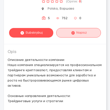
(Opinie:
0
)
Polska, Варшава
5
752
0
Subskrybuj
Napisz
Opis
Описание деятельности компании
Наша компания специализируется на профессиональном
трейдинге криптовалют, предоставляя клиентам и
партнёрам уникальные возможности для заработка и
роста на быстроразвивающемся рынке цифровых
активов.
Основные направления деятельности:
Трейдинговые услуги и стратегии