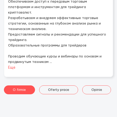
Обеспечиваем доступ к передовым торговым
платформам и инструментам для трейдинга
криптовалют.
Разрабатываем и внедряем эффективные торговые
стратегии, основанные на глубоком анализе рынка и
техническом анализе.
Предоставляем сигналы и рекомендации для успешного
трейдинга.
Образовательные программы для трейдеров
Проводим обучающие курсы и вебинары по основам и
продвинутым техникам
...
Еще
O firmie
Oferty prace
Opinie