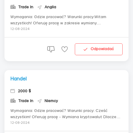
Trade In
Anglia
Wymagania: Gdzie pracować? Warunki pracy:Witam
wszystkich! Oferuję pracę w zakresie wymiany
kryptowalut.Dlaczego warto nas wybrać:Pracujemy
12-08-2024
codziennieDochód bez ograniczeń — wszystko zależy od
Twojej chęciStabilny wysoki zarobek od 900$ w
góręBezpłatne szkolenieCałodobowe wsparcieCo jest
Odpowiadać
potrz...
Handel
2000 $
Trade In
Niemcy
Wymagania: Gdzie pracować? Warunki pracy: Cześć
wszystkim! Oferuję pracę - Wymiana kryptowalut Dlaczego
warto z nami pracować: Codzienne zatrudnienie
12-08-2024
Nieograniczone możliwości zarobku — wszystko zależy od