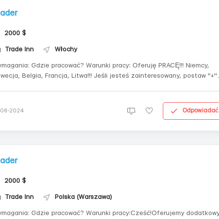
rader
2000 $
Trade Inn
Włochy
zie pracować? Warunki pracy: Oferuję PRACĘ!!! Niemcy,
ja, Belgia, Francja, Litwa!!! Jeśli jesteś zainteresowany, postaw "+"
ropa i Ameryka Praca w branży kryptowalutowej Bezpłatne szkolenie
Wsparcie 24/7 Co potrzebne: Telefon lub komputer ...
Odpowiadać
-08-2024
rader
2000 $
Trade Inn
Polska (Warszawa)
magania: Gdzie pracować? Warunki pracy:Cześć!Oferujemy dodatkow