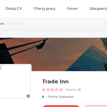
Dodaj CV
Oferty pracy
Forum
Ubezpiecz
sce
Trade Inn
Trade Inn
(Opinie:
0
)
Polska, Варшава