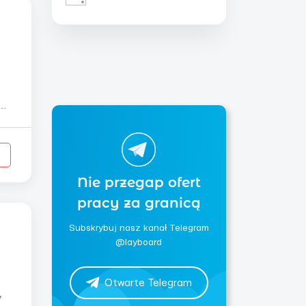
Nie przegap ofert
pracy za granicą
Subskrybuj nasz kanał Telegram
@layboard
Otwarte Telegram
y