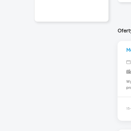
Ofert
M
Wy
pr
ma
zd
we
15