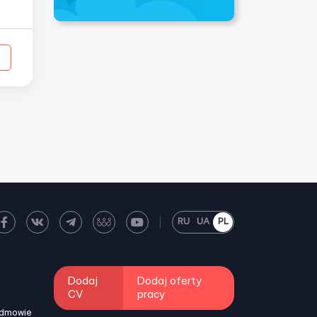
do
ub
RU
UA
PL
Dodaj
Dodaj oferty
CV
pracy
odmowie