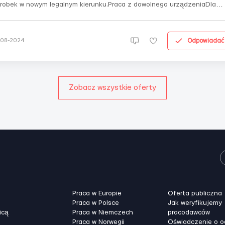
robek w nowym legalnym kierunku.Praca z dowolnego urządzeniaDla
zystkich od 18 latStabilny i wysoki dochód (900$ i więcej)Jeśli dążysz 
ezależności finansowej, napisz do mnie w wiadomościach prywatnych l
telegramie igor11...
Odpowiadać
-08-2024
Zobacz wszystkie oferty
Praca w Europie
Oferta publiczna
Praca w Polsce
Jak weryfikujemy
icą
Praca w Niemczech
pracodawców
Praca w Norwegii
Oświadczenie o 