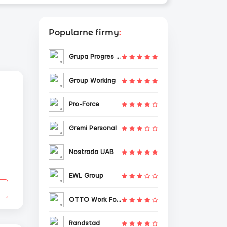
Popularne firmy
:
Grupa Progres Sp. z o.o.
Group Working
Pro-Force
Gremi Personal
Nostrada UAB
ie
EWL Group
OTTO Work Force
Randstad