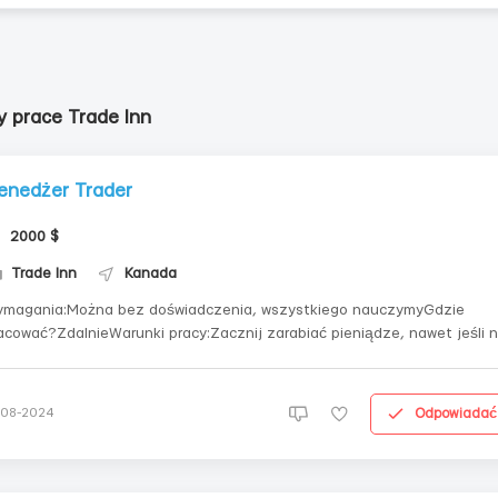
y prace Trade Inn
enedżer Trader
2000 $
Trade Inn
Kanada
magania:Można bez doświadczenia, wszystkiego nauczymyGdzie
acować?ZdalnieWarunki pracy:Zacznij zarabiać pieniądze, nawet jeśli n
sz doświadczenia zawodowego! Dołącz do naszego zespołu do pracy
alnej na Binance i zarabiaj od 110 do 150 dolarów dziennie w
ekendy.Chcesz zarabiać świetne pie...
Odpowiadać
-08-2024