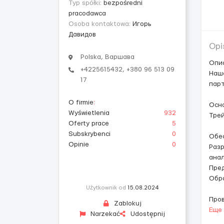
Typ spółki:
bezpośredni
pracodawca
Osoba kontaktowa:
Игорь
Давидов
Opi
Polska, Варшава
Опи
+4225615432, +380 96 513 09
Наш
17
парт
O firmie
:
Осн
Wyświetlenia
932
Трей
Oferty prace
5
Subskrybenci
0
Обе
Opinie
0
Разр
анал
Пред
Обр
Użytkownik od
15.08.2024
Про
Zablokuj
Еще
Narzekać
Udostępnij