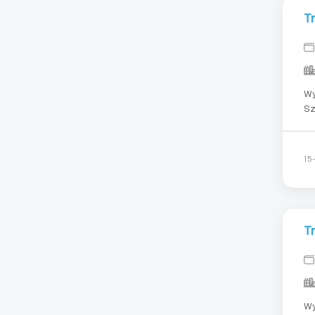
T
Wymagania: Gd
Szwec
Cała Eu
15
T
Wy