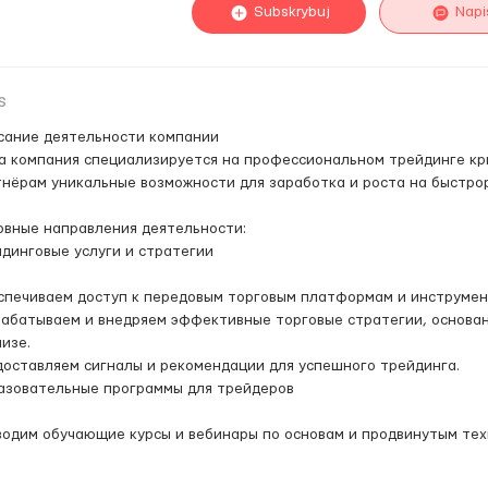
Subskrybuj
Napi
s
сание деятельности компании
а компания специализируется на профессиональном трейдинге кр
нёрам уникальные возможности для заработка и роста на быстро
овные направления деятельности:
динговые услуги и стратегии
спечиваем доступ к передовым торговым платформам и инструмен
абатываем и внедряем эффективные торговые стратегии, основан
изе.
оставляем сигналы и рекомендации для успешного трейдинга.
азовательные программы для трейдеров
водим обучающие курсы и вебинары по основам и продвинутым те