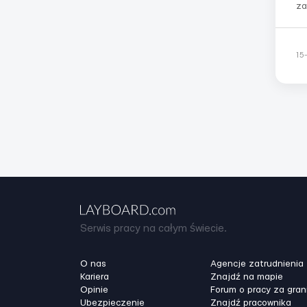
za
ws
ni
w 
15
Serwis pracy na całym świecie.
O nas
Agencje zatrudnienia
Kariera
Znajdź na mapie
Opinie
Forum o pracy za gran
Ubezpieczenie
Znajdź pracownika