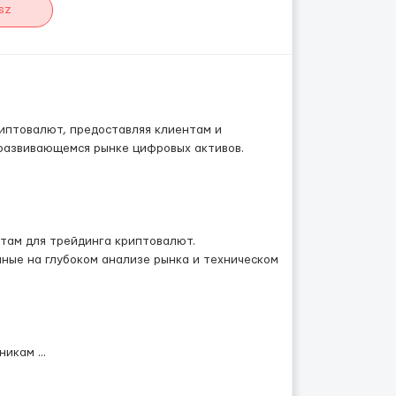
sz
иптовалют, предоставляя клиентам и
развивающемся рынке цифровых активов.
там для трейдинга криптовалют.
ные на глубоком анализе рынка и техническом
хникам
...