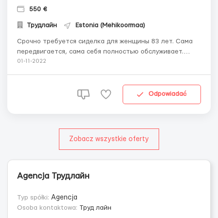
550 €
Трудлайн
Estonia (Mehikoormaa)
Срочно требуется сиделка для женщины 83 лет. Сама
передвигается, сама себя полностью обслуживает.
Диагнозы: диабет и болезнь Паркинссона. Нуждается в
01-11-2022
уколах инсулина два раза в день( не требует навыков,
используется ручка-шприц). Обязанности: делать
уколы, готовить обед, Приготовление завтрака, о...
Odpowiadać
Zobacz wszystkie oferty
Agencja Трудлайн
Typ spółki:
Agencja
Osoba kontaktowa:
Труд лайн