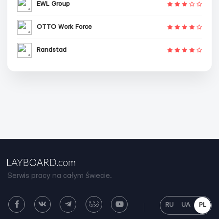
EWL Group
OTTO Work Force
Randstad
Serwis pracy na całym świecie.
RU
UA
PL