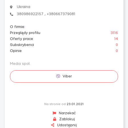
Ukraina
380986922157 , +380667379081
O firmie
:
Przeglądy profilu
3116
Oferty prace
14
Subskrybenci
0
Opinie
0
Media społ.
Viber
Na stronie od
23.01.2021
Narzekać
Zablokuj
Udostępnij