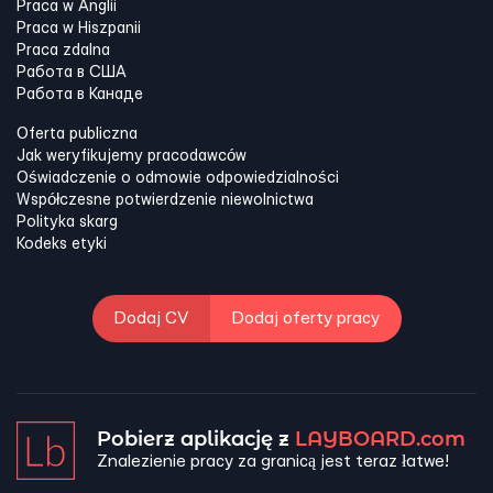
Praca w Anglii
Praca w Hiszpanii
Praca zdalna
Работа в США
Работа в Канадe
Oferta publiczna
Jak weryfikujemy pracodawców
Oświadczenie o odmowie odpowiedzialności
Współczesne potwierdzenie niewolnictwa
Polityka skarg
Kodeks etyki
Dodaj CV
Dodaj oferty pracy
Pobierz aplikację z
LAYBOARD.com
Znalezienie pracy za granicą jest teraz łatwe!