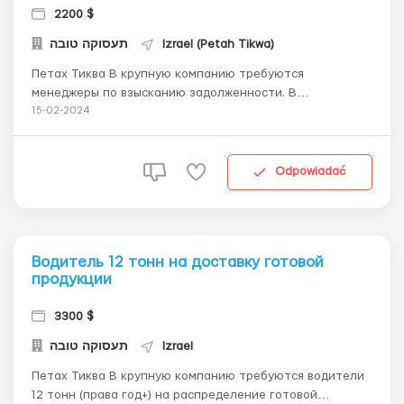
2200 $
תעסוקה טובה
Izrael (Petah Tikwa)
Петах Тиква В крупную компанию требуются
менеджеры по взысканию задолженности. В
обязанности входит выставление счетов клиентам,
15-02-2024
создание дебета и кредита в бухгалтерском учете.
Общение с клиентской базой. Опыт работы является
преимуществом. Воскресенье - Четверг 8:00 - 17:00 /
Odpowiadać
7500-8000₪ Пожалу...
Водитель 12 тонн на доставку готовой
продукции
3300 $
תעסוקה טובה
Izrael
Петах Тиква В крупную компанию требуются водители
12 тонн (права год+) на распределение готовой