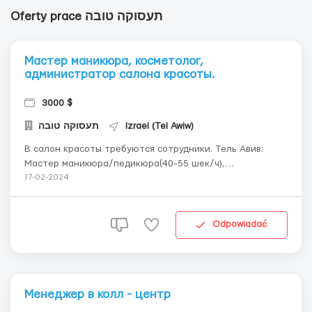
Oferty prace תעסוקה טובה
Мастер маникюра, косметолог,
администратор салона красоты.
3000 $
תעסוקה טובה
Izrael (Tel Awiw)
В салон красоты требуются сотрудники. Тель Авив:
Мастер маникюра/педикюра(40-55 шек/ч),
Косметолог(40-55 шек/ч) и Администратор салона
17-02-2024
(8,000 - 12,000 шек). Кирьят Оно: Мастер маникюра. Од
Ашарон: Косметолог. Вскр - Пт(только полная ставка).
Мастер маникюра - мин. иврит,Косметолог и
Odpowiadać
Администрат...
Менеджер в колл - центр