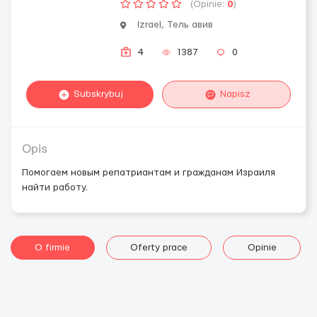
(Opinie:
0
)
Izrael, Тель авив
4
1387
0
Subskrybuj
Napisz
Opis
Помогаем новым репатриантам и гражданам Израиля
найти работу.
O firmie
Oferty prace
Opinie