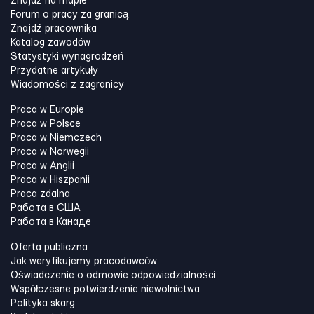
Znajdź na mapie
Forum o pracy za granicą
Znajdź pracownika
Katalog zawodów
Statystyki wynagrodzeń
Przydatne artykuły
Wiadomości z zagranicy
Praca w Europie
Praca w Polsce
Praca w Niemczech
Praca w Norwegii
Praca w Anglii
Praca w Hiszpanii
Praca zdalna
Работа в США
Работа в Канадe
Oferta publiczna
Jak weryfikujemy pracodawców
Oświadczenie o odmowie odpowiedzialności
Współczesne potwierdzenie niewolnictwa
Polityka skarg