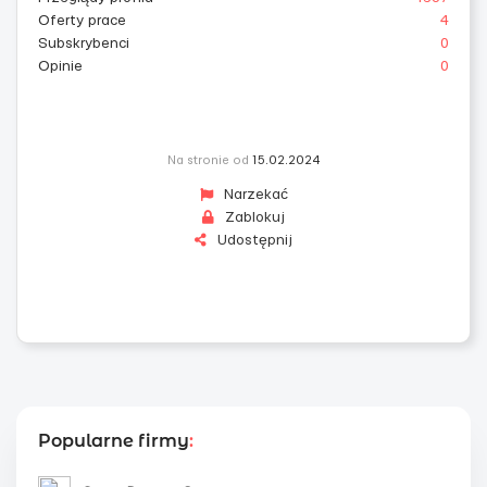
Oferty prace
4
Subskrybenci
0
Opinie
0
Na stronie od
15.02.2024
Narzekać
Zablokuj
Udostępnij
Popularne firmy
: