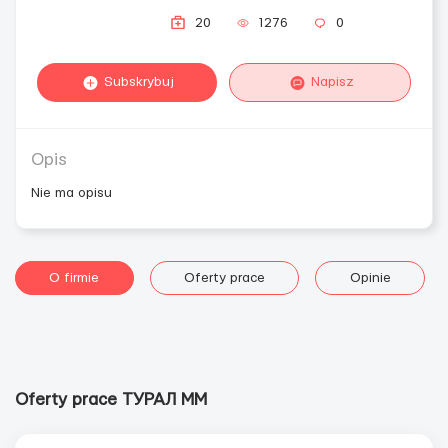
20
1276
0
Subskrybuj
Napisz
Opis
Nie ma opisu
O firmie
Oferty prace
Opinie
Oferty prace ТУРАЛ ММ