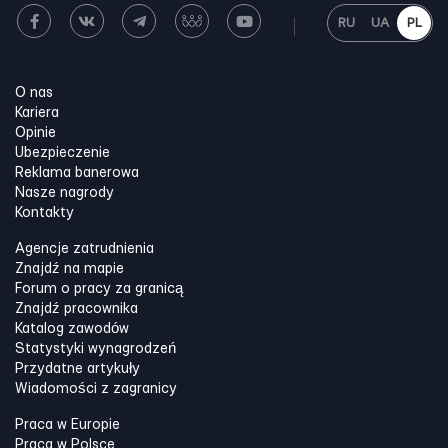
RU
UA
PL
O nas
Kariera
Opinie
Ubezpieczenie
Reklama banerowa
Nasze nagrody
Kontakty
Agencje zatrudnienia
Znajdź na mapie
Forum o pracy za granicą
Znajdź pracownika
Katalog zawodów
Statystyki wynagrodzeń
Przydatne artykuły
Wiadomości z zagranicy
Praca w Europie
Praca w Polsce