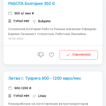
РАБОТА Болгария 350 Є
350 є/ мес €
ТУРАЛ ММ
Bułgaria
Солнечная Болгария Работа Разные вакансии Официан
Бармен Гигиенист Спасатель Работник бассейна
Работник пляжа Помощник повара Жилье,питание
18-02-2022
предоставляется 350 Є/мес ...
Odpowiadać
Литва г. Туарега 900 - 1200 евро/мес
900-1200 €
ТУРАЛ ММ
Litwa
Разнорабочие на изготовление ветрогенераторов