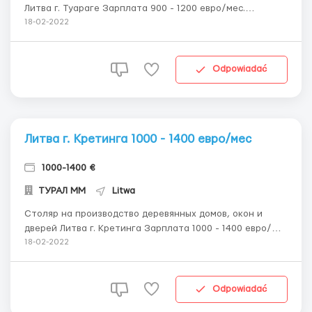
Литва г. Туараге Зарплата 900 - 1200 евро/мес.
Требования: Мужчина, женщины семеный пары до 55
18-02-2022
лет. Физически крепкие. Обязанности: Изготовление
деталей для ветрогенераторов. В формы вкладывать
специальную ткань, накрывать пленкой, напо...
Odpowiadać
Литва г. Кретинга 1000 - 1400 евро/мес
1000-1400 €
ТУРАЛ ММ
Litwa
Столяр на производство деревянных домов, окон и
дверей Литва г. Кретинга Зарплата 1000 - 1400 евро/
мес. Требования: Мужчина до 55 лет. Физически
18-02-2022
крепкие. с предыдущим опытом работы Обязанности:
Работа на деревообрабатывающих станках. Монтаж
окон и дверей. Монтаж оконной и дверно...
Odpowiadać