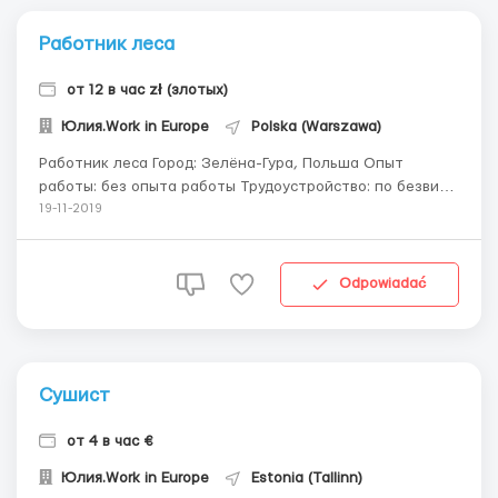
Работник леса
от 12 в час zł (злотых)
Юлия.Work in Europe
Polska (Warszawa)
Работник леса Город: Зелёна-Гура, Польша Опыт
работы: без опыта работы Трудоустройство: по безвизу,
по рабочей визе Условия трудоустройства: :по безвизу,
19-11-2019
по рабочей визе Знание языка: Немного знать и
понимать польский Обязанности:работник в лесном
хозяйстве (косить траву, укладывать спиленные ...
Odpowiadać
Сушист
от 4 в час €
Юлия.Work in Europe
Estonia (Tallinn)