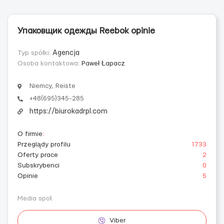
Упаковщик одежды Reebok opinie
Typ spółki:
Agencja
Osoba kontaktowa:
Paweł Łapacz
Niemcy, Reiste
+48(695)345-285
https://biurokadrpl.com
O firmie
:
Przeglądy profilu
1733
Oferty prace
2
Subskrybenci
0
Opinie
5
Media społ.
Viber