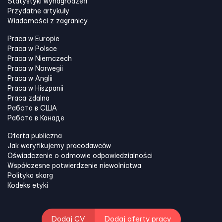
Statystyki wynagrodzeń
Przydatne artykuły
Wiadomości z zagranicy
Praca w Europie
Praca w Polsce
Praca w Niemczech
Praca w Norwegii
Praca w Anglii
Praca w Hiszpanii
Praca zdalna
Работа в США
Работа в Канадe
Oferta publiczna
Jak weryfikujemy pracodawców
Oświadczenie o odmowie odpowiedzialności
Współczesne potwierdzenie niewolnictwa
Polityka skarg
Kodeks etyki
Dodaj CV
Dodaj oferty pracy