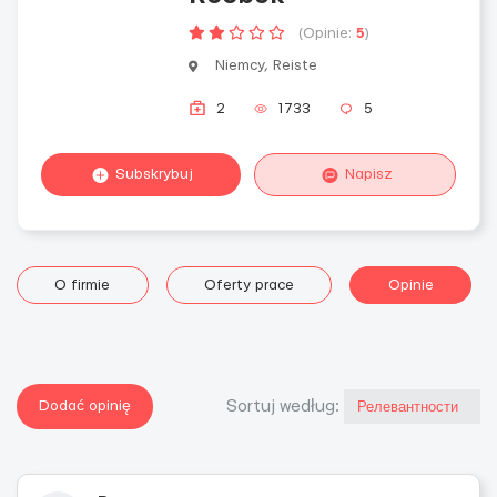
(Opinie:
5
)
Niemcy, Reiste
2
1733
5
Subskrybuj
Napisz
O firmie
Oferty prace
Opinie
Dodać opinię
Sortuj według: