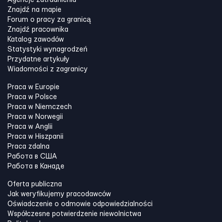
Agencje zatrudnienia
Znajdź na mapie
Forum o pracy za granicą
Znajdź pracownika
Katalog zawodów
Statystyki wynagrodzeń
Przydatne artykuły
Wiadomości z zagranicy
Praca w Europie
Praca w Polsce
Praca w Niemczech
Praca w Norwegii
Praca w Anglii
Praca w Hiszpanii
Praca zdalna
Работа в США
Работа в Канадe
Oferta publiczna
Jak weryfikujemy pracodawców
Oświadczenie o odmowie odpowiedzialności
Współczesne potwierdzenie niewolnictwa