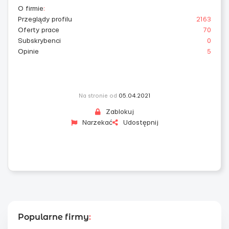
O firmie
:
Przeglądy profilu
2163
Oferty prace
70
Subskrybenci
0
Opinie
5
Na stronie od
05.04.2021
Zablokuj
Narzekać
Udostępnij
Popularne firmy
: