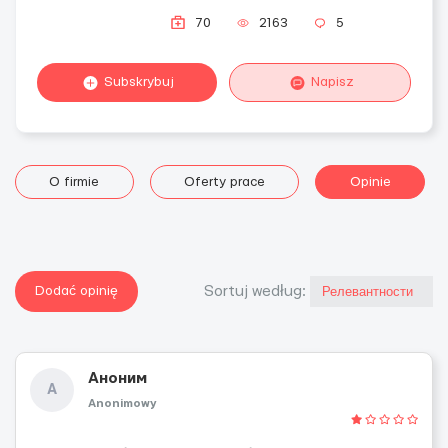
70
2163
5
Subskrybuj
Napisz
O firmie
Oferty prace
Opinie
Dodać opinię
Sortuj według:
Аноним
А
Anonimowy