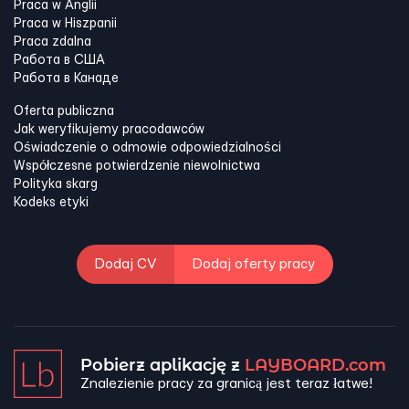
Praca w Anglii
Praca w Hiszpanii
Praca zdalna
Работа в США
Работа в Канадe
Oferta publiczna
Jak weryfikujemy pracodawców
Oświadczenie o odmowie odpowiedzialności
Współczesne potwierdzenie niewolnictwa
Polityka skarg
Kodeks etyki
Dodaj CV
Dodaj oferty pracy
Pobierz aplikację z
LAYBOARD.com
Znalezienie pracy za granicą jest teraz łatwe!