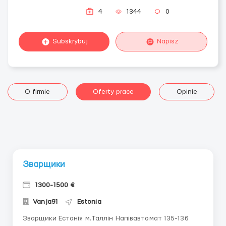
4
1344
0
Subskrybuj
Napisz
O firmie
Oferty prace
Opinie
Зварщики
1300-1500 €
Vanja91
Estonia
Зварщики Естонія м.Таллін Напівавтомат 135-136