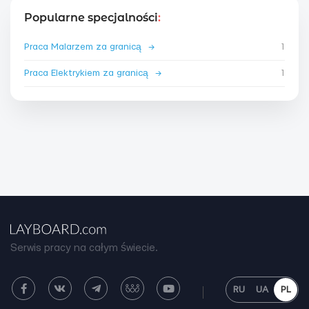
Popularne specjalności
:
Praca Malarzem za granicą
→
1
Praca Elektrykiem za granicą
→
1
Serwis pracy na całym świecie.
RU
UA
PL