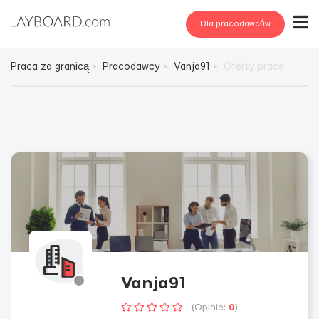
Dla pracodawców
Praca za granicą
Pracodawcy
Vanja91
Oferty prace
Vanja91
(Opinie:
0
)