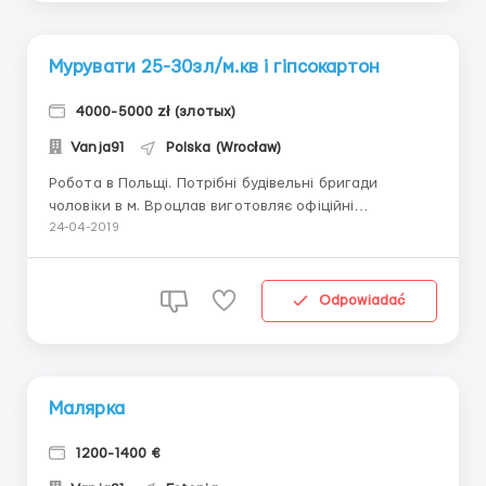
Мурувати 25-30зл/м.кв і гіпсокартон
4000-5000 zł (злотых)
Vanja91
Polska (Wrocław)
Робота в Польщі. Потрібні будівельні бригади
чоловіки в м. Вроцлав виготовляє офіційні
документи. Віза: біометрія або польська робоча віза
24-04-2019
Вік : від 18 — 55 років. Обов’язки: робота
заключається в мурівці перегородок і зовнішніх стін
із блоків, монтаж гіпсокартону Потрібні : чолові...
Odpowiadać
Малярка
1200-1400 €