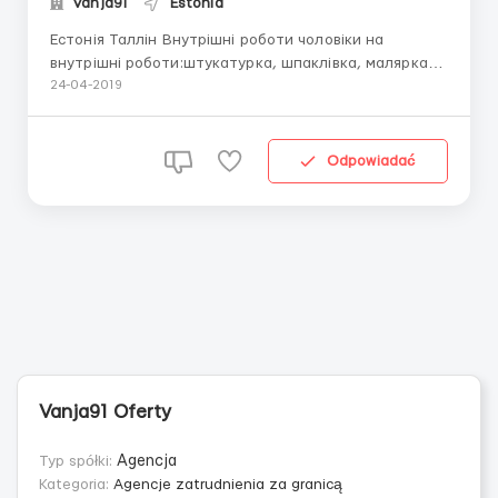
Vanja91
Estonia
Естонія Таллін Внутрішні роботи чоловіки на
внутрішні роботи:штукатурка, шпаклівка, малярка
Документи: біометричний паспорт або польська
24-04-2019
робоча віза. Оплата:5 Є/годину Житло-квартира
безкоштовно по 2 чоловіка в кімнаті комуналка 70Є
Робочих годин по 10-12 вдень 6 днів ЗП1200-1300є
Odpowiadać
Подробніш...
Vanja91 Oferty
Typ spółki:
Agencja
Kategoria:
Agencje zatrudnienia za granicą