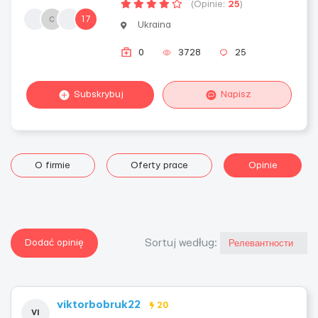
(Opinie:
25
)
с
17
Ukraina
0
3728
25
Subskrybuj
Napisz
O firmie
Oferty prace
Opinie
Dodać opinię
Sortuj według:
viktorbobruk22
20
VI