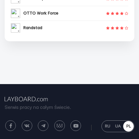
OTTO Work Force
Randstad
Serwis pracy na całym świecie.
RU
UA
PL