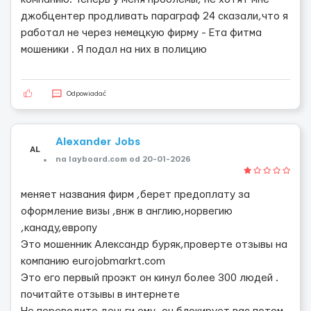
джобцентер продливать параграф 24 сказали,что я
работал не через немецкую фирму - Ета фитма
мошеники . Я подал на них в полицию
Odpowiadać
Alexander Jobs
AL
na layboard.com od 20-01-2026
меняет названия фирм ,берет предоплату за
оформление визы ,внж в англию,норвегию
,канаду,европу
Это мошенник Александр буряк,проверте отзывы на
компанию eurojobmarkrt.com
Это его первый проэкт он кинул более 300 людей .
почитайте отзывы в интернете