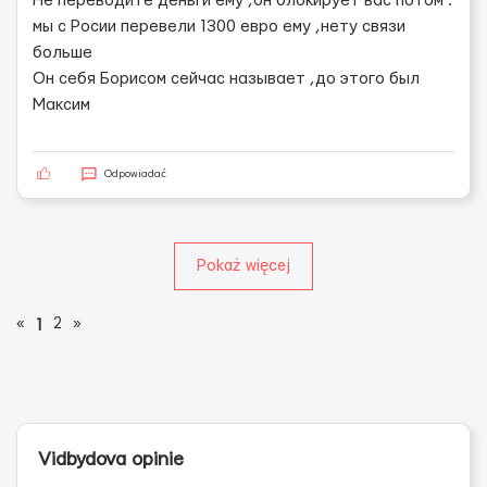
Не переводите деньги ему ,он блокирует вас потом .
мы с Росии перевели 1300 евро ему ,нету связи
больше
Он себя Борисом сейчас называет ,до этого был
Максим
Odpowiadać
Pokaż więcej
«
2
»
1
Vidbydova opinie