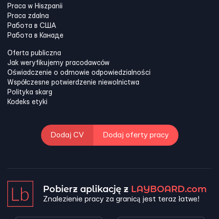
Praca w Hiszpanii
Praca zdalna
Работа в США
Работа в Канадe
Oferta publiczna
Jak weryfikujemy pracodawców
Oświadczenie o odmowie odpowiedzialności
Współczesne potwierdzenie niewolnictwa
Polityka skarg
Kodeks etyki
Dodaj CV
Dodaj oferty pracy
Pobierz aplikację z
LAYBOARD.com
Znalezienie pracy za granicą jest teraz łatwe!