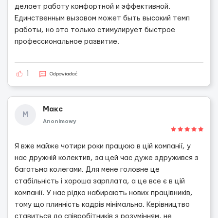
делает работу комфортной и эффективной.
Единственным вызовом может быть высокий темп
работы, но это только стимулирует быстрое
профессиональное развитие.
1
Odpowiadać
Макс
М
Anonimowy
Я вже майже чотири роки працюю в цій компанії, у
нас дружній колектив, за цей час дуже здружився з
багатьма колегами. Для мене головне це
стабільність і хороша зарплата, а це все є в цій
компанії. У нас рідко набирають нових працівників,
тому що плинність кадрів мінімальна. Керівництво
ставиться до співробітників з розумінням, не