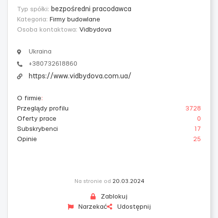
Typ spółki:
bezpośredni pracodawca
Kategoria:
Firmy budowlane
Osoba kontaktowa:
Vidbydova
Ukraina
+380732618860
https://www.vidbydova.com.ua/
O firmie
:
Przeglądy profilu
3728
Oferty prace
0
Subskrybenci
17
Opinie
25
Na stronie od
20.03.2024
Zablokuj
Narzekać
Udostępnij