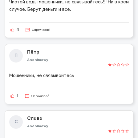
Чистой воды мошенники, не связывайтесь!!! Ни в коем
случае. Берут деньги и все.
4
Odpowiadać
Пётр
П
Anonimowy
Мошенники, не связывайтесь
1
Odpowiadać
Слава
С
Anonimowy