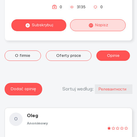
0
3135
0
Subskrybuj
Napisz
O firmie
Oferty prace
Opinie
Dodać opinię
Sortuj według:
Oleg
O
Anonimowy