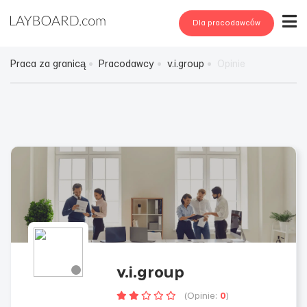
Dla pracodawców
Praca za granicą
Pracodawcy
v.i.group
Opinie
v.i.group
(Opinie:
0
)