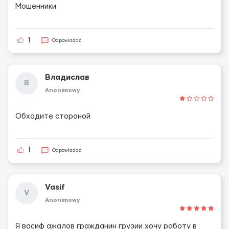
Мошенники
1
Odpowiadać
Владислав
В
Anonimowy
Обходите стороной
1
Odpowiadać
Vasif
V
Anonimowy
Я васиф ажалов гражданин грузии хочу работу в