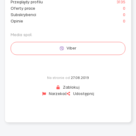
Przeglądy profilu
3135
Oferty prace
0
Subskrybenci
0
Opinie
0
Media społ.
Viber
Na stronie od
27.08.2019
Zablokuj
Narzekać
Udostępnij