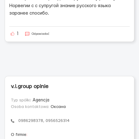
Норвегии с с супругой знание русского языка
заранее спосибо.
1
Odpowiadać
v.i.group opinie
Typ spółki:
Agencja
Osoba kontaktowa:
Оксана
0986298378, 0956526314
O firmie
: