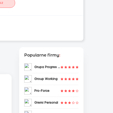
sz
Popularne firmy
:
Grupa Progres Sp. z o.o.
Group Working
Pro-Force
Gremi Personal