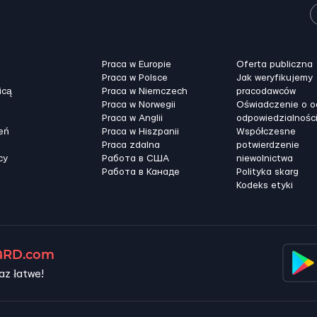
Praca w Europie
Oferta publiczna
Praca w Polsce
Jak weryfikujemy
icą
Praca w Niemczech
pracodawców
Praca w Norwegii
Oświadczenie o 
Praca w Anglii
odpowiedzialnośc
eń
Praca w Hiszpanii
Współczesne
Praca zdalna
potwierdzenie
cy
Работа в США
niewolnictwa
Работа в Канадe
Polityka skarg
Kodeks etyki
RD.com
az łatwe!