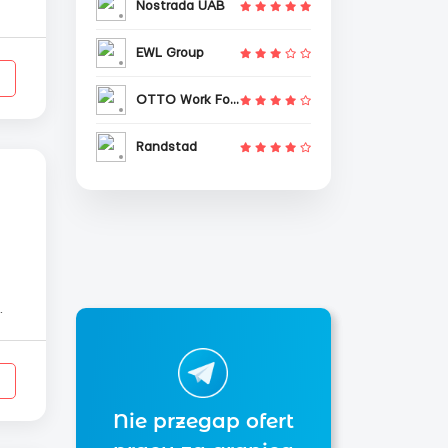
Nostrada UAB
EWL Group
OTTO Work Force
Randstad
Nie przegap ofert