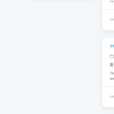
го
необ
Варшавы) Усл
из
04
с
Требования: 
железным
об
инс
пе
04