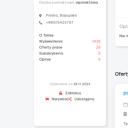
Osoba kontaktowa:
vipolviktoriia
Polska, Варшава
+48(515423797
Opi
O firmie
:
Nie 
Wyświetlenia
1426
Oferty prace
29
Subskrybenci
0
Opinie
0
Ofer
Użytkownik od
29.11.2022
р
Zablokuj
Narzekać
Udostępnij
Требования: