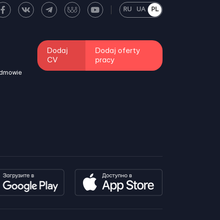
RU
UA
PL
Dodaj
Dodaj oferty
CV
pracy
odmowie
i