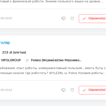
товый к физической работе. Знание польского языка на уровне
ходимом для понимания Где работать? SUFCZYN (50 км от
овия работы: РАБОТНИК НА ПРОИЗВОДСТВО по
готовлению подставок под ...
Odpowiadać
-05-2023
толяр
27,5 zł (злотых)
VIPOLGROUP
Polska (Województwo Mazowieckie)
опыт работы, коммуникативный польский , иметь буты с
 носком. Где работать? WYLEZIN, ui. Polna Условия работы:
служивание машин ( шлифёрка, CNC, оклеярка) , приборов и
трументов до обработки дерева. ОПЛАТА: на испытательный
риод ( мес...
Odpowiadać
-05-2023