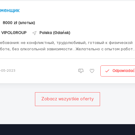
аменщик
8000 zł (злотых)
VIPOLGROUP
Polska (Gdańsk)
 не конфликтный, трудолюбивый, готовый к физической
боте, без алкогольной зависимости . Желательно с опытом работы
ать? гданськ Условия работы: оплата от 25 зл кв.м. в
висимости от опыта. материал multigips. двери считаются. т
+48530781820 ...
Odpowiadać
-05-2023
Zobacz wszystkie oferty