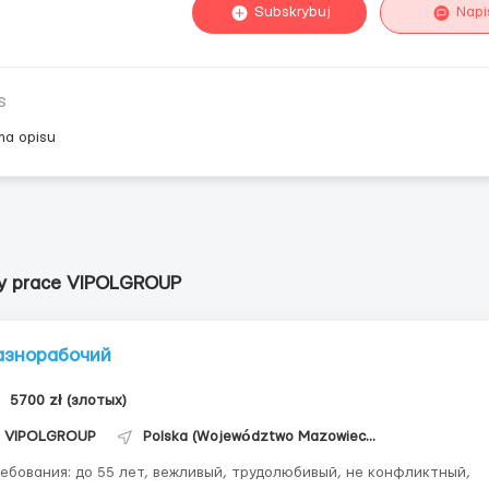
Subskrybuj
Napi
s
ma opisu
ty prace VIPOLGROUP
азнорабочий
5700 zł (злотых)
VIPOLGROUP
Polska (Województwo Mazowieckie)
 до 55 лет, вежливый, трудолюбивый, не конфликтный,