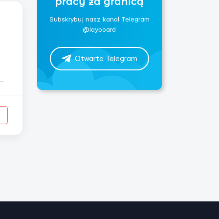
pracy za granicą
Subskrybuj nasz kanał Telegram
@layboard
Otwarte Telegram
.