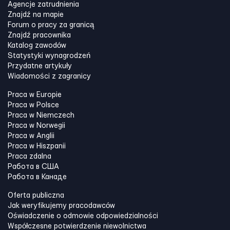
Agencje zatrudnienia
Znajdź na mapie
Forum o pracy za granicą
Znajdź pracownika
Katalog zawodów
Statystyki wynagrodzeń
Przydatne artykuły
Wiadomości z zagranicy
Praca w Europie
Praca w Polsce
Praca w Niemczech
Praca w Norwegii
Praca w Anglii
Praca w Hiszpanii
Praca zdalna
Работа в США
Работа в Канадe
Oferta publiczna
Jak weryfikujemy pracodawców
Oświadczenie o odmowie odpowiedzialności
Współczesne potwierdzenie niewolnictwa