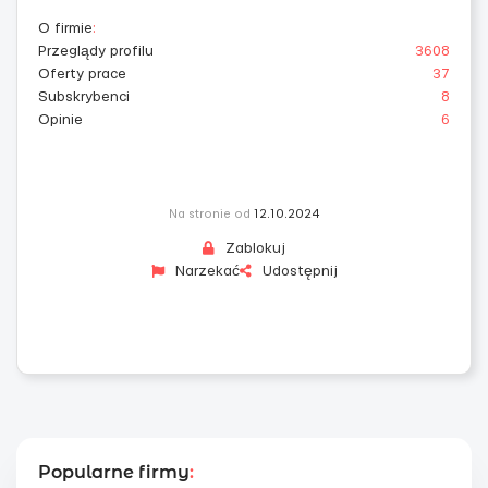
O firmie
:
Przeglądy profilu
3608
Oferty prace
37
Subskrybenci
8
Opinie
6
Na stronie od
12.10.2024
Zablokuj
Narzekać
Udostępnij
Popularne firmy
: