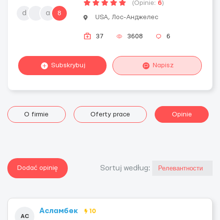
(Opinie:
6
)
d
а
8
USA, Лос-Анджелес
37
3608
6
Subskrybuj
Napisz
O firmie
Oferty prace
Opinie
Dodać opinię
Sortuj według:
Асламбек
10
АС