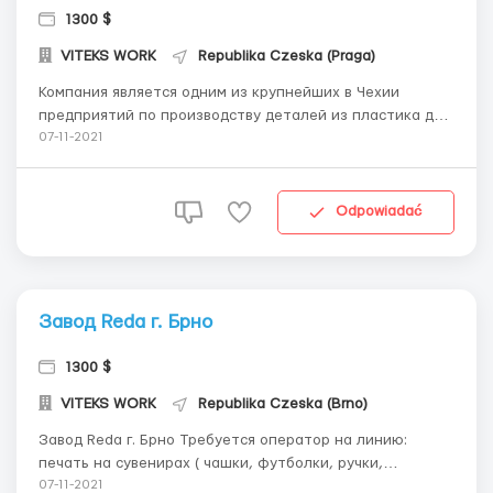
1300 $
VITEKS WORK
Republika Czeska (Praga)
Компания является одним из крупнейших в Чехии
предприятий по производству деталей из пластика для
автомобильной промышленности. Основную продукцию
07-11-2021
составляют детали из пластика для электро и гидро
систем гибридных и электромобилей. Должность:
Оператор контроля качества. Упаковщик. Оп...
Odpowiadać
Завод Reda г. Брно
1300 $
VITEKS WORK
Republika Czeska (Brno)
Завод Reda г. Брно Требуется оператор на линию:
печать на сувенирах ( чашки, футболки, ручки,
блокноты и т.д.) Требуются: женщины, мужчины,
07-11-2021