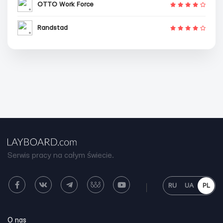
OTTO Work Force
Randstad
Serwis pracy na całym świecie.
RU
UA
PL
O nas