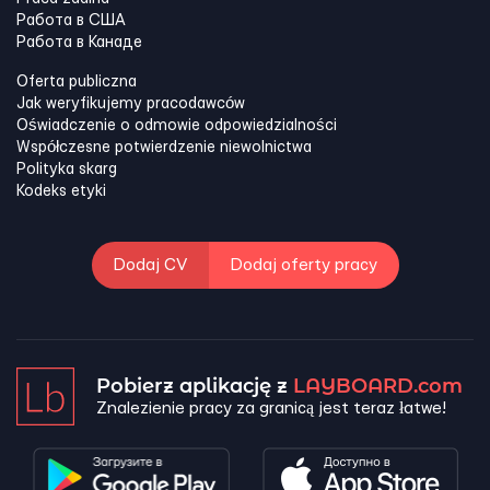
Работа в США
Работа в Канадe
Oferta publiczna
Jak weryfikujemy pracodawców
Oświadczenie o odmowie odpowiedzialności
Współczesne potwierdzenie niewolnictwa
Polityka skarg
Kodeks etyki
Dodaj CV
Dodaj oferty pracy
Pobierz aplikację z
LAYBOARD.com
Znalezienie pracy za granicą jest teraz łatwe!