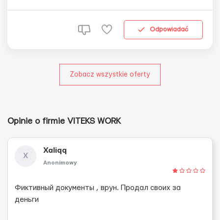
семейные пары до 50 лет График работы: по 10 часов в
день с понедельника по пятницу ( кол-во часов в месяц
220) Жилье: предоставляется на бесплатной...
Odpowiadać
Zobacz wszystkie oferty
Opinie o firmie VITEKS WORK
Xaliqq
X
Anonimowy
Фиктивный документы , врун. Продал своих за
деньги