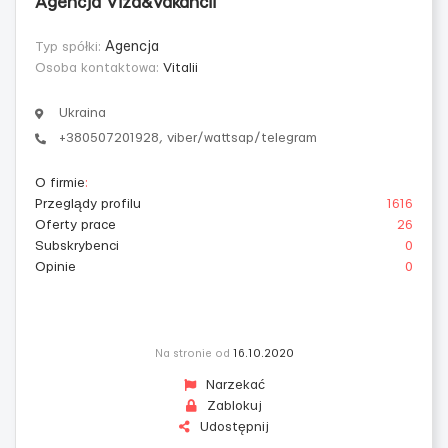
Agencja Viza&Vakancii
Typ spółki:
Agencja
Osoba kontaktowa:
Vitalii
Ukraina
+380507201928, viber/wattsap/telegram
O firmie
:
Przeglądy profilu
1616
Oferty prace
26
Subskrybenci
0
Opinie
0
Na stronie od
16.10.2020
Narzekać
Zablokuj
Udostępnij