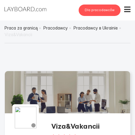
Dla pracodawców
Praca za granicą
Pracodawcy
Pracodawcy в Ukrainie
Viza&Vakancii
Viza&Vakancii