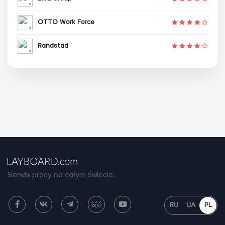
OTTO Work Force
Randstad
Serwis pracy na całym świecie.
RU
UA
PL