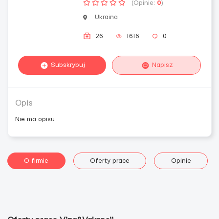
(Opinie:
0
)
Ukraina
26
1616
0
Subskrybuj
Napisz
Opis
Nie ma opisu
O firmie
Oferty prace
Opinie