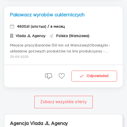
Pakowacz wyrobów cukierniczych
4600zł (злотых) / в месяц
Vlada JL Agency
Polska (Warszawa)
Miejsce pracy:Baranów (50 km od Warszawy)Obowiązki:-
układanie gotowych produktów na linii produkcyjnej -
przekładanie patyczków z linii na regały do suszenia
25-09-2025
czekolady- praca z maszynami pakującymi- pakowanie
gotowych produktów do kartonowych pudeł-
etykietowanie- układanie kartonowych pudeł na pal...
Odpowiadać
Zobacz wszystkie oferty
Agencja Vlada JL Agency