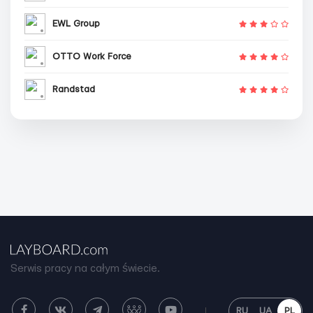
EWL Group
OTTO Work Force
Randstad
Serwis pracy na całym świecie.
RU
UA
PL