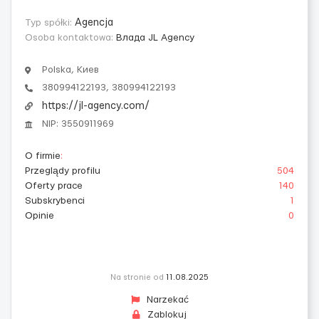
Typ spółki:
Agencja
Osoba kontaktowa:
Влада JL Agency
Polska, Киев
380994122193, 380994122193
https://jl-agency.com/
NIP: 3550911969
O firmie
:
Przeglądy profilu
504
Oferty prace
140
Subskrybenci
1
Opinie
0
Na stronie od
11.08.2025
Narzekać
Zablokuj