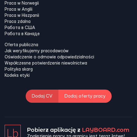
Praca w Norwegii
Praca w Anglii
Praca w Hiszpanii
Praca zdalna
Работа в США
Работа в Канадe
Oferta publiczna
Jak weryfikujemy pracodawców
Oświadczenie o odmowie odpowiedzialności
Współczesne potwierdzenie niewolnictwa
Polityka skarg
Kodeks etyki
Dodaj CV
Dodaj oferty pracy
Pobierz aplikację z
LAYBOARD.com
Znalezienie pracy za granicą jest teraz łatwe!