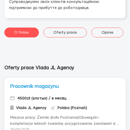
Супроводжуємо своїх клієнтів консультаційною
підтримкою до прибуття до роботодавця.
O firmie
Oferty prace
Opinie
Oferty prace Vlada JL Agency
Pracownik magazynu
4500zł (злотых) / в месяц
Vlada JL Agency
Polska (Poznań)
Miejsce pracy: Żerniki (koło Poznania)Obowiązki:-
kompletacja lekkich towarów;-przygotowanie zamówień do
wysyłki;-praca ze skanerem.Grafik pracy:2 zmiany:06:00–
26-09-2025