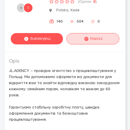
(Opinie:
0
)
в
1
Polska, Киев
140
504
0
Subskrybuj
Napisz
Opis
JL.AGENCY – провідне агентство з працевлаштування у
Польщі. Ми допоможемо оформити всі документи для
відкриття візи та знайти відповідну вакансію закордоном
кожному: сімейним парам, чоловікам та жінкам до 60
років.
Гарантуємо стабільну заробітну плату, швидке
оформлення документів та безкоштовне
працевлаштування.