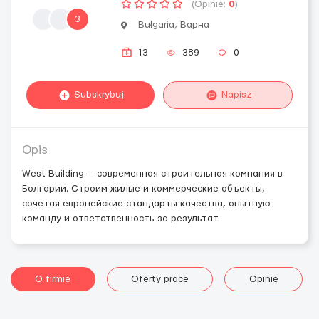
(Opinie:
0
)
3
Bułgaria, Варна
13
389
0
Subskrybuj
Napisz
Opis
West Building — современная строительная компания в
Болгарии. Строим жилые и коммерческие объекты,
сочетая европейские стандарты качества, опытную
команду и ответственность за результат.
O firmie
Oferty prace
Opinie