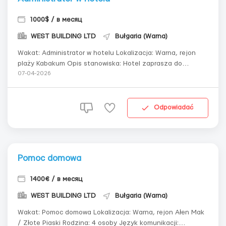
1000$ / в месяц
WEST BUILDING LTD
Bułgaria (Warna)
Wakat: Administrator w hotelu Lokalizacja: Warna, rejon
plaży Kabakum Opis stanowiska: Hotel zaprasza do
zespołu administratora z doświadczeniem zawodowym.
07-04-2026
Wymagania wobec kandydata: Doświadczenie na
podobnym stanowisku Znajomość języka angielskiego i
bułgarskiego w mowie Odpowiedzialność Komuni...
Odpowiadać
Pomoc domowa
1400€ / в месяц
WEST BUILDING LTD
Bułgaria (Warna)
Wakat: Pomoc domowa Lokalizacja: Warna, rejon Ałen Mak
/ Złote Piaski Rodzina: 4 osoby Język komunikacji: