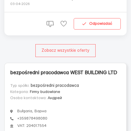
rosyjski/ukraiński Wynagrodzenie: 1400 euro miesięcznie
03-04-2026
Grafik pracy: 6 dni w tygodniu, od 11:00 do 17:00 Opis
stanowiska: Szukamy schludnej, odpowiedzialnej i
doświadczonej pomocy domowej, któ...
Odpowiadać
Zobacz wszystkie oferty
bezpośredni pracodawca WEST BUILDING LTD
Typ spółki:
bezpośredni pracodawca
Kategoria:
Firmy budowlane
Osoba kontaktowa:
Андрей
Bułgaria, Варна
+359878498080
VAT: 204017554