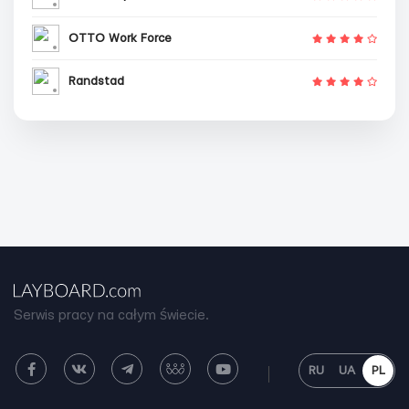
OTTO Work Force
Randstad
Serwis pracy na całym świecie.
RU
UA
PL