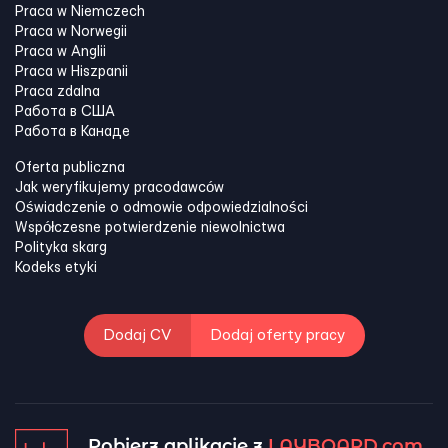
Praca w Niemczech
Praca w Norwegii
Praca w Anglii
Praca w Hiszpanii
Praca zdalna
Работа в США
Работа в Канадe
Oferta publiczna
Jak weryfikujemy pracodawców
Oświadczenie o odmowie odpowiedzialności
Współczesne potwierdzenie niewolnictwa
Polityka skarg
Kodeks etyki
Dodaj CV
Dodaj oferty pracy
Pobierz aplikację z
LAYBOARD.com