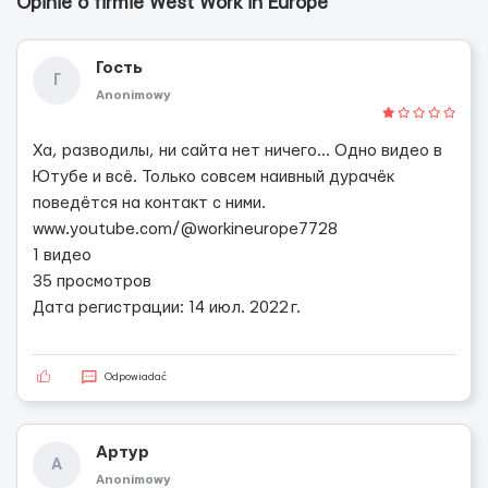
Opinie o firmie West Work in Europe
Гость
Г
Anonimowy
Ха, разводилы, ни сайта нет ничего... Одно видео в
Ютубе и всё. Только совсем наивный дурачёк
поведётся на контакт с ними.
www.youtube.com/@workineurope7728
1 видео
35 просмотров
Дата регистрации: 14 июл. 2022 г.
Odpowiadać
Артур
А
Anonimowy