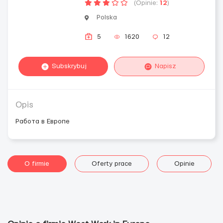
(Opinie:
12
)
Polska
5
1620
12
Subskrybuj
Napisz
Opis
Работа в Европе
O firmie
Oferty prace
Opinie