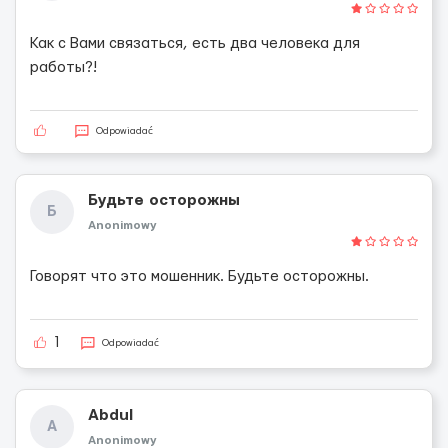
Как с Вами связаться, есть два человека для
работы?!
Odpowiadać
Будьте осторожны
Б
Anonimowy
Говорят что это мошенник. Будьте осторожны.
1
Odpowiadać
Abdul
A
Anonimowy