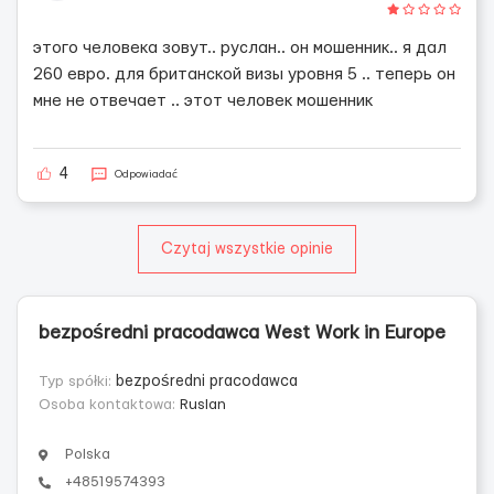
этого человека зовут.. руслан.. он мошенник.. я дал
260 евро. для британской визы уровня 5 .. теперь он
мне не отвечает .. этот человек мошенник
4
Odpowiadać
Czytaj wszystkie opinie
bezpośredni pracodawca West Work in Europe
Typ spółki:
bezpośredni pracodawca
Osoba kontaktowa:
Ruslan
Polska
+48519574393