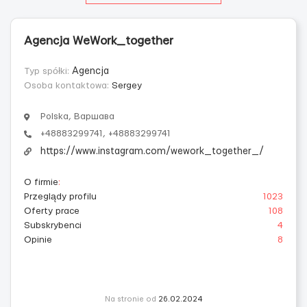
Agencja WeWork_together
Typ spółki:
Agencja
Osoba kontaktowa:
Sergey
Polska, Варшава
+48883299741, +48883299741
https://www.instagram.com/wework_together_/
O firmie
:
Przeglądy profilu
1023
Oferty prace
108
Subskrybenci
4
Opinie
8
Na stronie od
26.02.2024