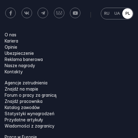
RU
UA
PL
O nas
Kariera
Opinie
Ubezpieczenie
Reklama banerowa
Nasze nagrody
Kontakty
Agencje zatrudnienia
Znajdź na mapie
Forum o pracy za granicą
Znajdź pracownika
Katalog zawodów
Statystyki wynagrodzeń
Przydatne artykuły
Wiadomości z zagranicy
Praca w Europie