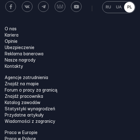
RU
UA
PL
O nas
Kariera
Opinie
Ubezpieczenie
Reklama banerowa
Nasze nagrody
Kontakty
Agencje zatrudnienia
Znajdź na mapie
Forum o pracy za granicą
Znajdź pracownika
Katalog zawodów
Statystyki wynagrodzeń
Przydatne artykuły
Wiadomości z zagranicy
Praca w Europie
Praca w Polsce