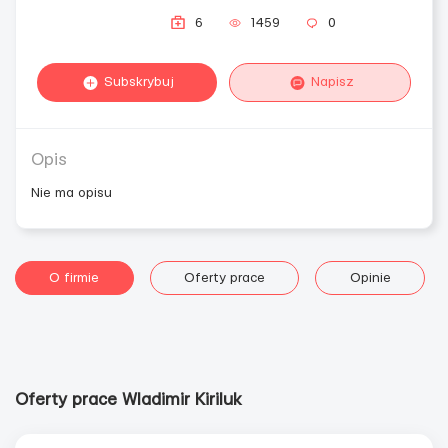
6
1459
0
Subskrybuj
Napisz
Opis
Nie ma opisu
O firmie
Oferty prace
Opinie
Oferty prace Wladimir Kiriluk