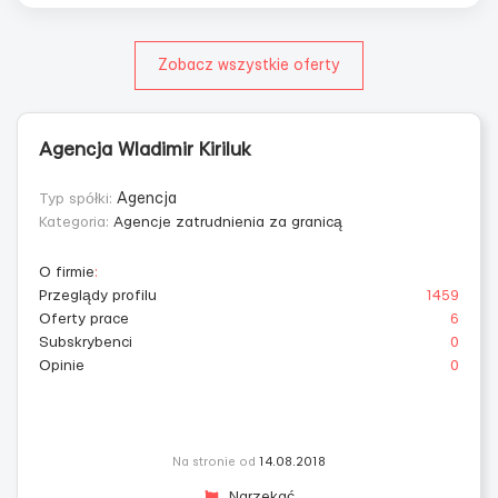
Zobacz wszystkie oferty
Agencja Wladimir Kiriluk
Typ spółki:
Agencja
Kategoria:
Agencje zatrudnienia za granicą
O firmie
:
Przeglądy profilu
1459
Oferty prace
6
Subskrybenci
0
Opinie
0
Na stronie od
14.08.2018
Narzekać