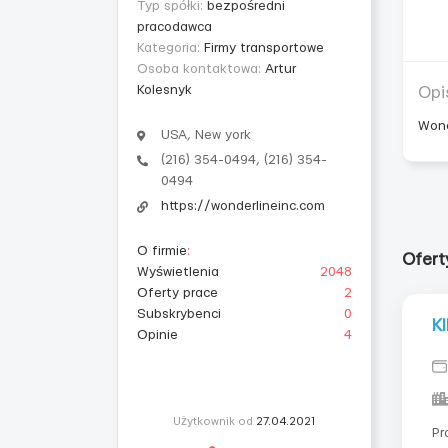
Typ spółki:
bezpośredni
pracodawca
Kategoria:
Firmy transportowe
Osoba kontaktowa:
Artur
Kolesnyk
Opi
Wond
USA, New york
(216) 354-0494, (216) 354-
0494
https://wonderlineinc.com
O firmie
:
Ofert
Wyświetlenia
2048
Oferty prace
2
Subskrybenci
0
K
Opinie
4
Użytkownik od
27.04.2021
Pr