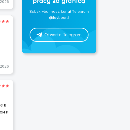
pracy za granicą
-2026
Subskrybuj nasz kanał Telegram
@layboard
Otwarte Telegram
.
-2026
е в
ем и