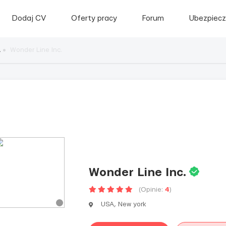
Dodaj CV
Oferty pracy
Forum
Ubezpiecz
A
Wonder Line Inc.
Wonder Line Inc.
(Opinie:
4
)
USA, New york