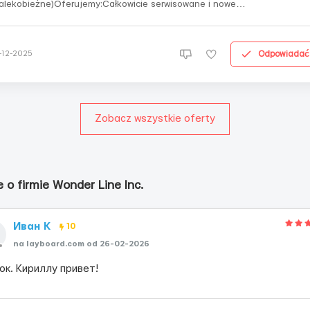
alekobieżne)Oferujemy:Całkowicie serwisowane i nowe
jazdy;Adaptacyjne warunki;Komfortowo wyposażone
mochody;Wszechstronne wsparcie techniczne, paliwo, płatne
ogi;Stabilnie długie dystanse;Płatność za mile;Przegląd opłat za mile w
Odpowiadać
-12-2025
arę współpracy...
Zobacz wszystkie oferty
e o firmie Wonder Line Inc.
Иван К
10
na layboard.com od 26-02-2026
ок. Кириллу привет!