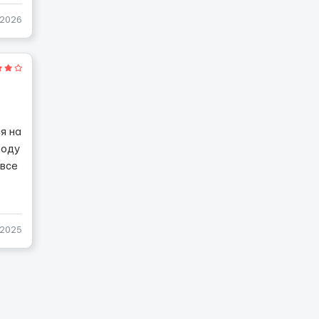
-2026
я на
воду
 все
-2025