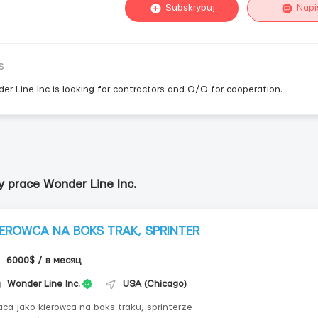
Subskrybuj
Napi
s
er Line Inc is looking for contractors and O/O for cooperation.
y prace Wonder Line Inc.
IEROWCA NA BOKS TRAK, SPRINTER
6000$ / в месяц
Wonder Line Inc.
USA (Chicago)
aca jako kierowca na boks traku, sprinterze