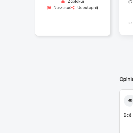
Zablokuj
(D
Narzekać
Udostępnij
po
sa
dr
23
mi
Opini
ИВ
Всё 