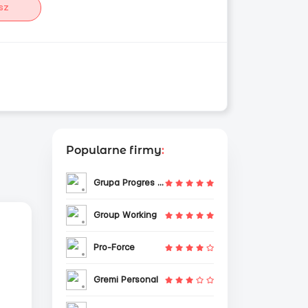
sz
Popularne firmy
:
Grupa Progres Sp. z o.o.
Group Working
Pro-Force
Gremi Personal