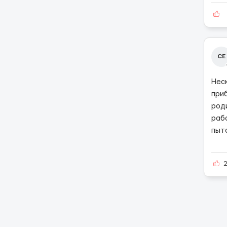
СЕ
Нес
при
род
рабо
пыт