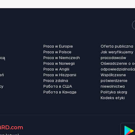
Praca w Europie
Oferta publiczna
Praca w Polsce
Jak weryfikujemy
icą
Praca w Niemczech
pracodawców
Praca w Norwegii
Oświadczenie o 
Praca w Anglii
odpowiedzialnośc
eń
Praca w Hiszpanii
Współczesne
Praca zdalna
potwierdzenie
cy
Работа в США
niewolnictwa
Работа в Канадe
Polityka skarg
Kodeks etyki
RD.com