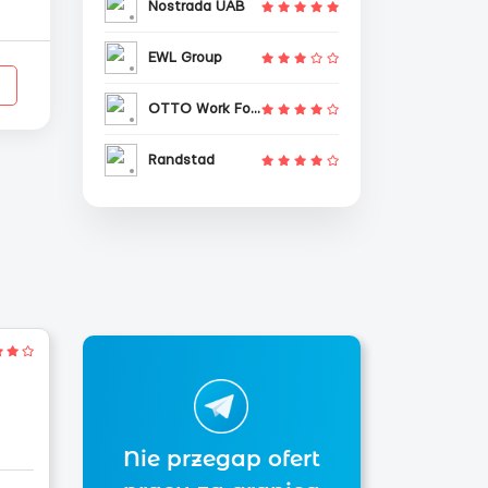
Nostrada UAB
EWL Group
OTTO Work Force
Randstad
Nie przegap ofert