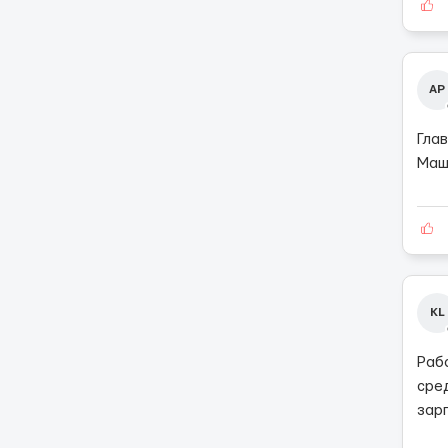
АР
Глав
Маш
KL
Раб
сре
зар