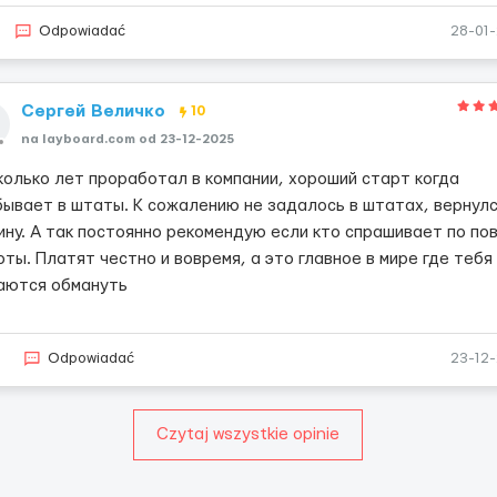
Odpowiadać
28-01
Сергей Величко
10
na layboard.com od 23-12-2025
колько лет проработал в компании, хороший старт когда
бывает в штаты. К сожалению не задалось в штатах, вернулс
ину. А так постоянно рекомендую если кто спрашивает по по
ты. Платят честно и вовремя, а это главное в мире где тебя
аются обмануть
2
Odpowiadać
23-12
Czytaj wszystkie opinie