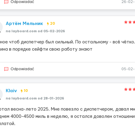
Odpowiadać
26-02
Артём Мельник
20
na layboard.com od 05-02-2026
ное чтоб диспетчер был сильный. По остальному - всё чётко
ина в порядке сейфти свою работу знают
Odpowiadać
05-02
Klaiv
10
na layboard.com od 28-01-2026
отал весна-лето 2025. Мне повезло с диспетчером, давал мн
днем 4000-4500 миль в неделю, я остался доволен отношени
платой.