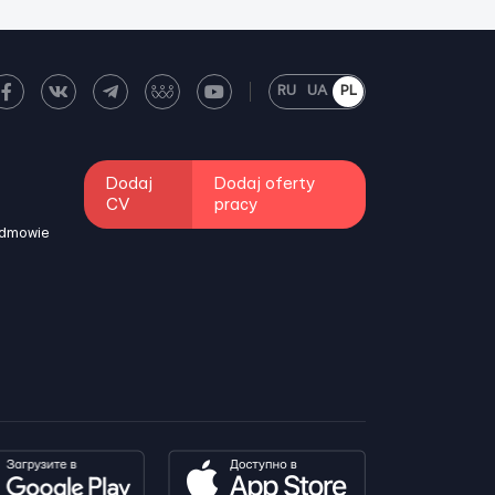
RU
UA
PL
Dodaj
Dodaj oferty
CV
pracy
odmowie
i