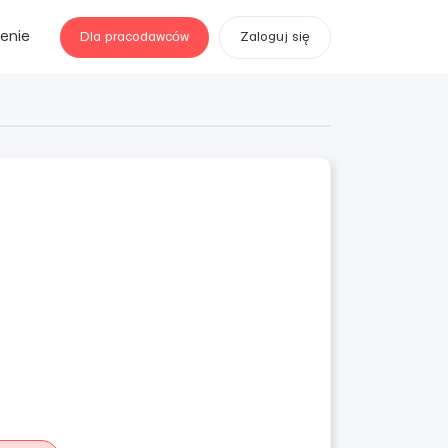
enie
Dla pracodawców
Zaloguj się