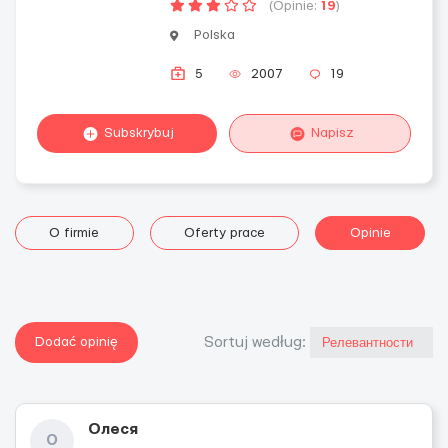
(Opinie:
19
)
Polska
5
2007
19
Subskrybuj
Napisz
O firmie
Oferty prace
Opinie
Dodać opinię
Sortuj według:
Олеся
О