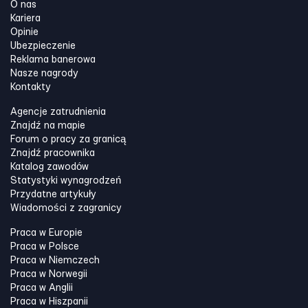
O nas
Kariera
Opinie
Ubezpieczenie
Reklama banerowa
Nasze nagrody
Kontakty
Agencje zatrudnienia
Znajdź na mapie
Forum o pracy za granicą
Znajdź pracownika
Katalog zawodów
Statystyki wynagrodzeń
Przydatne artykuły
Wiadomości z zagranicy
Praca w Europie
Praca w Polsce
Praca w Niemczech
Praca w Norwegii
Praca w Anglii
Praca w Hiszpanii