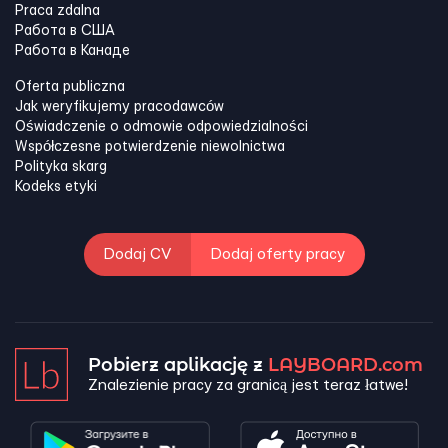
Praca zdalna
Работа в США
Работа в Канадe
Oferta publiczna
Jak weryfikujemy pracodawców
Oświadczenie o odmowie odpowiedzialności
Współczesne potwierdzenie niewolnictwa
Polityka skarg
Kodeks etyki
Dodaj CV
Dodaj oferty pracy
Pobierz aplikację z
LAYBOARD.com
Znalezienie pracy za granicą jest teraz łatwe!