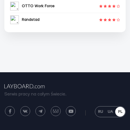
OTTO Work Force
Randstad
Serwis pracy na całym świecie.
RU
UA
PL