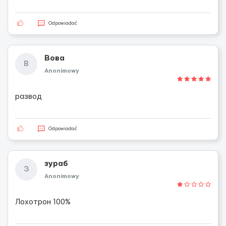
Odpowiadać
Вова
В
Anonimowy
развод
Odpowiadać
зураб
З
Anonimowy
Лохотрон 100%