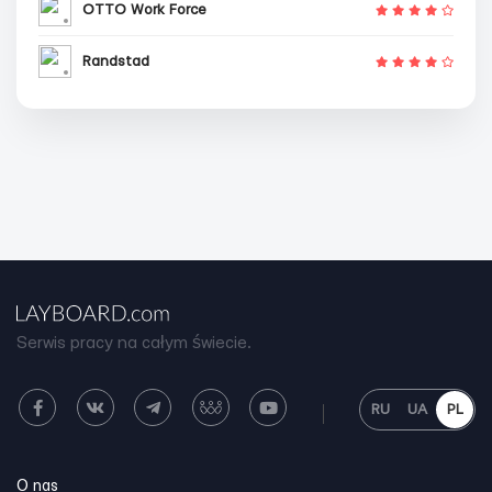
OTTO Work Force
Randstad
Serwis pracy na całym świecie.
RU
UA
PL
O nas