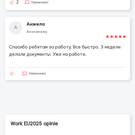
2
Odpowiadać
Анжела
А
Anonimowy
Спасибо ребятам за работу. Все быстро. 3 недели
делали документы. Уже на работе.
Odpowiadać
Work EU2025 opinie