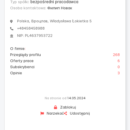
Typ spółki:
bezpośredni pracodawca
Osoba kontaktowa:
Филип Новак
Polska, Вроцлав, Władysława Łokietka 5
+48458458988
NIP: PL4637953722
O firmie
:
Przeglądy profilu
268
Oferty prace
6
Subskrybenci
0
Opinie
3
Na stronie od
14.05.2024
Zablokuj
Narzekać
Udostępnij