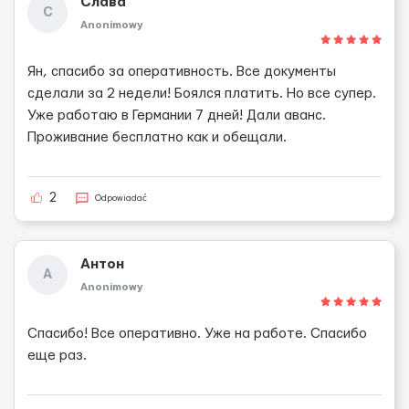
Слава
С
Anonimowy
Ян, спасибо за оперативность. Все документы
сделали за 2 недели! Боялся платить. Но все супер.
Уже работаю в Германии 7 дней! Дали аванс.
Проживание бесплатно как и обещали.
2
Odpowiadać
Антон
А
Anonimowy
Спасибо! Все оперативно. Уже на работе. Спасибо
еще раз.