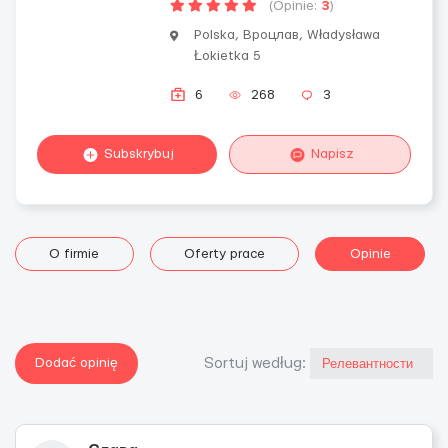
(Opinie:
3
)
Polska, Вроцлав, Władysława
Łokietka 5
6
268
3
Subskrybuj
Napisz
O firmie
Oferty prace
Opinie
Dodać opinię
Sortuj według: