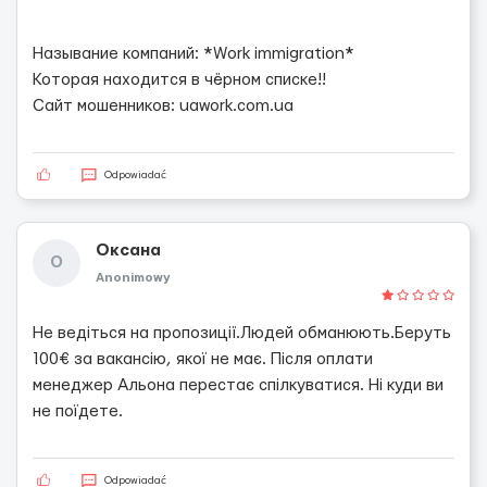
Называние компаний: *Work immigration*
Которая находится в чёрном списке!!
Сайт мошенников: uawork.com.ua
Odpowiadać
Оксана
О
Anonimowy
Не ведіться на пропозиції.Людей обманюють.Беруть
100€ за вакансію, якої не має. Після оплати
менеджер Альона перестає спілкуватися. Ні куди ви
не поїдете.
Odpowiadać