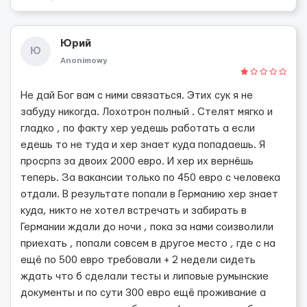
Юрий
Ю
Anonimowy
Не дай Бог вам с ними связаться. Этих сук я не
забуду никогда. Лохотрон полный . Стелят мягко и
гладко , по факту хер уедешь работать а если
едешь то не туда и хер знает куда попадаешь. Я
просрпз за двоих 2000 евро. И хер их вернёшь
теперь. За вакансии только по 450 евро с человека
отдали. В результате попали в Германию хер знает
куда, никто не хотел встречать и забирать в
Германии ждали до ночи , пока за нами соизволили
приехать , попали совсем в другое место , где с на
ещё по 500 евро требовали + 2 недели сидеть
ждать что б сделали тесты и липовые румынские
документы и по сути 300 евро ещё проживание а