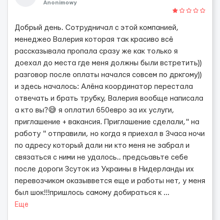
Anonimowy
Добрый день. Сотрудничал с этой компанией,
менеджео Валерия которая так красиво всё
рассказывала пропала сразу же как только я
доехал до места где меня должны были встретить))
разговор после оплаты начался совсем по дркгому))
и здесь началось: Алёна координатор перестала
отвечать и брать трубку, Валерия вообще написала
а кто вы?😅 я оплатил 650евро за их услуги,
приглашение + вакансия. Приглашение сделали," на
работу " отправили, но когда я приехал в 3часа ночи
по адресу который дали ни кто меня не забрал и
связаться с ними не удалось.. предсьавьте себе
после дороги 3суток из Украины в Нидерланды их
перевозчиком оказыввется еще и работы нет, у меня
был шок!!!пришлось самому добираться к
...
Еще