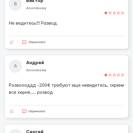
Виктор
В
Anonimowy
Не ведитесь!!! Развод.
Odpowiadać
Андрей
А
Anonimowy
Розвоооддд -200€ требуют ище невидитесь, скрини
все херня..... розвод
Odpowiadać
Сергей