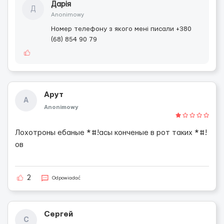
Дарія
Д
Anonimowy
Номер телефону з якого мені писали +380
(68) 854 90 79
Арут
А
Anonimowy
Лохотроны ебаные *#!асы конченые в рот таких *#!
ов
2
Odpowiadać
Сергей
С