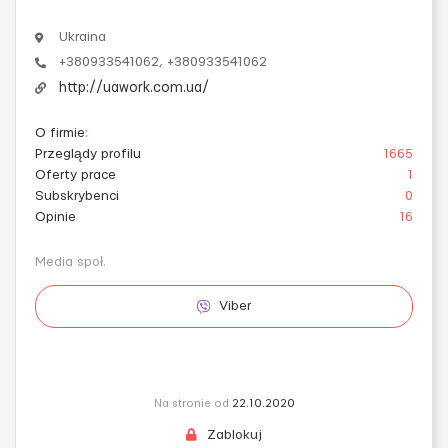
Ukraina
+380933541062, +380933541062
http://uawork.com.ua/
O firmie
:
Przeglądy profilu
1665
Oferty prace
1
Subskrybenci
0
Opinie
16
Media społ.
Viber
Na stronie od
22.10.2020
Zablokuj