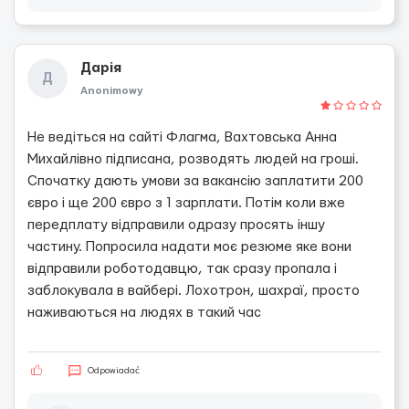
Дарія
Д
Anonimowy
Не ведіться на сайті Флагма, Вахтовська Анна
Михайлівно підписана, розводять людей на гроші.
Спочатку дають умови за вакансію заплатити 200
євро і ще 200 євро з 1 зарплати. Потім коли вже
передплату відправили одразу просять іншу
частину. Попросила надати моє резюме яке вони
відправили роботодавцю, так сразу пропала і
заблокувала в вайбері. Лохотрон, шахраї, просто
наживаються на людях в такий час
Odpowiadać