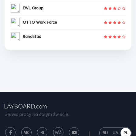
EWL Group
OTTO Work Force
Randstad
Serwis pracy na całym świecie.
RU
UA
PL