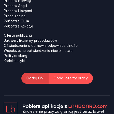
Praca w Norwegii
Praca w Anglii
Praca w Hiszpanii
Praca zdalna
Работа в США
Работа в Канадe
Oferta publiczna
Jak weryfikujemy pracodawców
Oświadczenie o odmowie odpowiedzialności
Współczesne potwierdzenie niewolnictwa
Polityka skarg
Kodeks etyki
Dodaj CV
Dodaj oferty pracy
Pobierz aplikację z
LAYBOARD.com
Znalezienie pracy za granicą jest teraz łatwe!