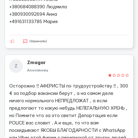
+380684088390 Людмила
+380930092694 Анна
+491631133785 Мария
Odpowiadać
Zmagar
Z
Anonimowy
Осторожно !! АФЕРИСТЫ по трудоустройству !! , 300
€ за подбор вакансии берут , а на самом деле
ничего нормального НЕПРЕДЛОЖАТ , а если
предлогают то какую небудь НЕЛЕГАЛЬНУЮ ХРЕНЬ ,
но Помните что за это светит Депортация если
POLICE вас словит . А и еще, то что вам
поскидывают ЯКОБЫ БЛАГОДАРНОСТИ с WhatsApp
или Viber этой фирме с перепиской от других людей