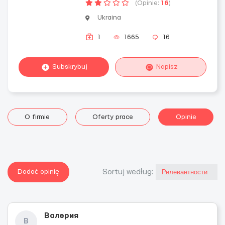
(Opinie:
16
)
Ukraina
1
1665
16
Subskrybuj
Napisz
O firmie
Oferty prace
Opinie
Dodać opinię
Sortuj według:
Валерия
В