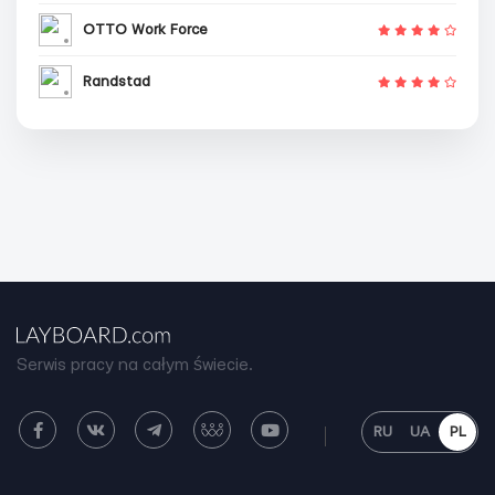
OTTO Work Force
Randstad
Serwis pracy na całym świecie.
RU
UA
PL