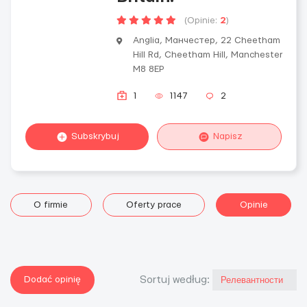
(Opinie:
2
)
Anglia, Манчестер, 22 Cheetham
Hill Rd, Cheetham Hill, Manchester
M8 8EP
1
1147
2
Subskrybuj
Napisz
O firmie
Oferty prace
Opinie
Dodać opinię
Sortuj według: