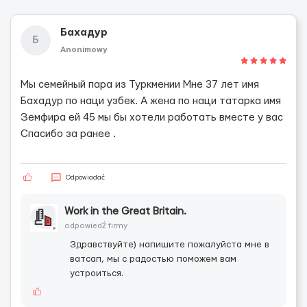
Бахадур
Б
Anonimowy
Мы семейный пара из Туркмении Мне 37 лет имя
Бахадур по наци узбек. А жена по наци татарка имя
Земфира ей 45 мы бы хотели работать вместе у вас
Спасибо за ранее .
Odpowiadać
Work in the Great Britain.
odpowiedź firmy
Здравствуйте) напишите пожалуйста мне в
ватсап, мы с радостью поможем вам
устроиться.