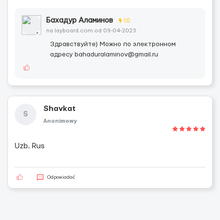
Бахадур Аламинов
10
na layboard.com od 09-04-2023
Здравствуйте) Можно по электронном
адресу bahaduralaminov@gmail.ru
Shavkat
S
Anonimowy
Uzb. Rus
Odpowiadać