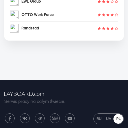
EWL Group
OTTO Work Force
Randstad
Serwis pracy na całym świecie.
RU
UA
PL