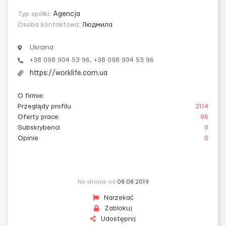
Typ spółki:
Agencja
Osoba kontaktowa:
Людмила
Ukraina
+38 098 904 53 96, +38 098 904 53 96
https://worklife.com.ua
O firmie
:
Przeglądy profilu
2114
Oferty prace
96
Subskrybenci
0
Opinie
0
Na stronie od
08.08.2019
Narzekać
Zablokuj
Udostępnij