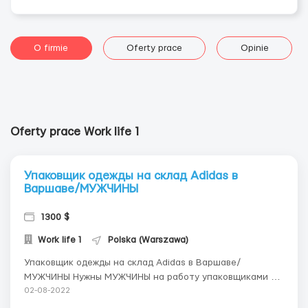
O firmie
Oferty prace
Opinie
Oferty prace Work life 1
Упаковщик одежды на склад Adidas в
Варшаве/МУЖЧИНЫ
1300 $
Work life 1
Polska (Warszawa)
Упаковщик одежды на склад Adidas в Варшаве/
МУЖЧИНЫ Нужны МУЖЧИНЫ на работу упаковщиками на
склады новой одежды известного мирового бренда,
02-08-2022
которая является представителем крупнейшей в Европе