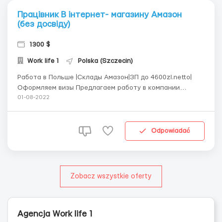
Працівник В інтернет- магазину Амазон
(без досвіду)
1300 $
Work life 1
Polska (Szczecin)
Работа в Польше |Склады Амазон|ЗП до 4600zl.netto|
Оформляем визы Предлагаем работу в компании
Amazon. Город Щецин, Познань,Вроцлав, Сосновец,
01-08-2022
Свебодзин, Лодзь. Рабочие места для мужчин, женщин и
для семейных пар обеспечиваем жильем.
Трудоустройство без опыта работы (Легкая работа и
Odpowiadać
без знани...
Zobacz wszystkie oferty
Agencja Work life 1