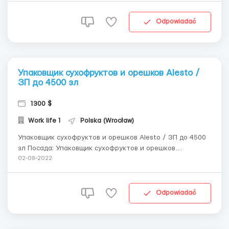
розничной сети по торговле одеждой. Упаковщик
одежды бренда Adidas! 18−60 р! Тип договора &mda...
Odpowiadać
Упаковщик сухофруктов и орешков Alesto /
ЗП до 4500 зл
1300 $
Work life 1
Polska (Wrocław)
Упаковщик сухофруктов и орешков Alesto / ЗП до 4500
зл Посада: Упаковщик сухофруктов и орешков
Заработная плата: 15,80-16,80 нетто/час( до 4500 зл)
02-08-2022
Обязанности: Упаковка орешков (арахис, грецкий,
кедровый, кешью, миндаль, пекан, фисташки, фундук) и
сухофруктов (курага, чернослив, сушёные ба...
Odpowiadać