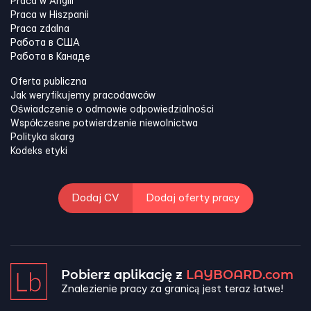
Praca w Anglii
Praca w Hiszpanii
Praca zdalna
Работа в США
Работа в Канадe
Oferta publiczna
Jak weryfikujemy pracodawców
Oświadczenie o odmowie odpowiedzialności
Współczesne potwierdzenie niewolnictwa
Polityka skarg
Kodeks etyki
Dodaj CV
Dodaj oferty pracy
Pobierz aplikację z
LAYBOARD.com
Znalezienie pracy za granicą jest teraz łatwe!