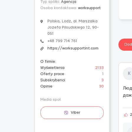
Typ spółki:
Agencja
Osoba kontaktowa:
worksupport
Polska, Lodz, al. Marszalka
Jozefa Pilsudskiego 12, 90-
051
+48 799 714 761
Dod
https://worksupportint.com
O firmie
:
Wyświetlenia
2133
К
Oferty prace
1
Subskrybenci
3
Opinie
30
Люд
даже
Media społ.
Viber