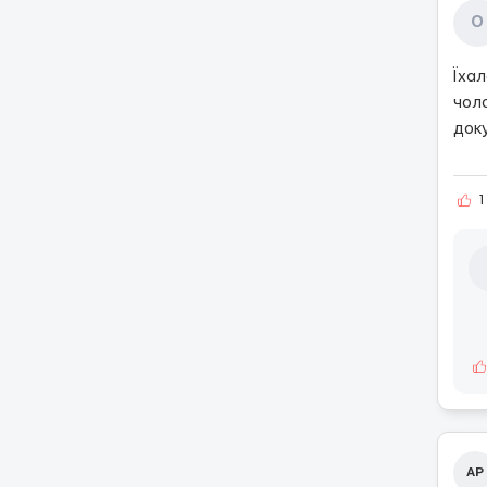
О
Їхал
чоло
док
1
АР