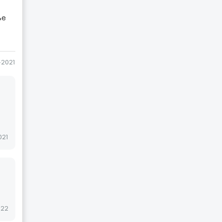
ье
-2021
021
022