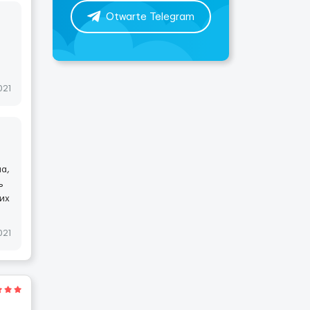
Otwarte Telegram
021
а,
ь
 их
021