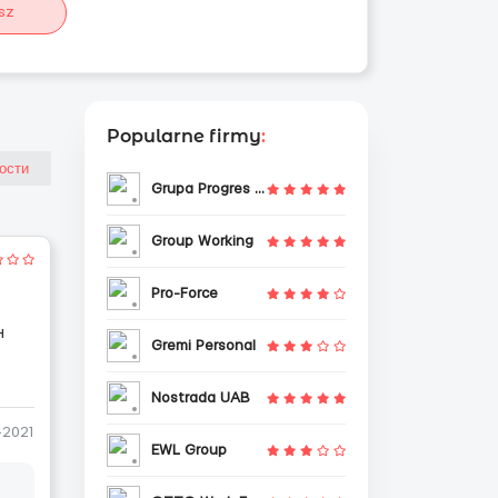
sz
Popularne firmy
:
Grupa Progres Sp. z o.o.
Group Working
Pro-Force
н
Gremi Personal
Nostrada UAB
-2021
EWL Group