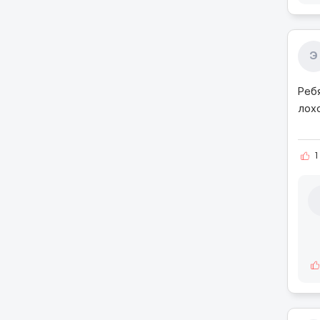
Э
Реб
лох
1