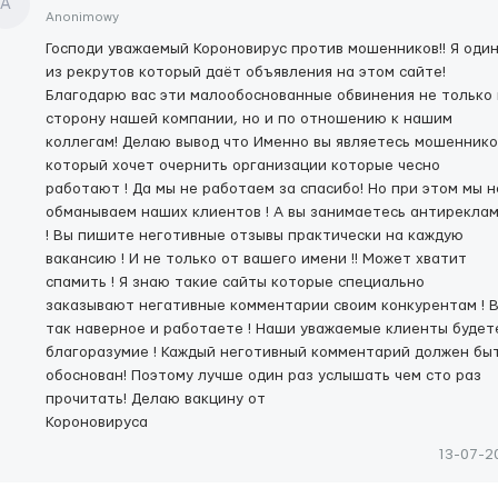
А
Anonimowy
Господи уважаемый Короновирус против мошенников!! Я оди
из рекрутов который даёт объявления на этом сайте!
Благодарю вас эти малообоснованные обвинения не только 
сторону нашей компании, но и по отношению к нашим
коллегам! Делаю вывод что Именно вы являетесь мошенник
который хочет очернить организации которые чесно
работают ! Да мы не работаем за спасибо! Но при этом мы н
обманываем наших клиентов ! А вы занимаетесь антирекла
! Вы пишите неготивные отзывы практически на каждую
вакансию ! И не только от вашего имени !! Может хватит
спамить ! Я знаю такие сайты которые специально
заказывают негативные комментарии своим конкурентам ! 
так наверное и работаете ! Наши уважаемые клиенты будет
благоразумие ! Каждый неготивный комментарий должен бы
обоснован! Поэтому лучше один раз услышать чем сто раз
прочитать! Делаю вакцину от
Короновируса
13-07-2