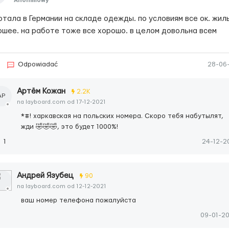
Anonimowy
отала в Германии на складе одежды. по условиям все ок. жил
ошее. на работе тоже все хорошо. в целом довольна всем
Odpowiadać
28-06
Артём Кожан
2.2K
АР
na layboard.com od 17-12-2021
*#! харкавская на польских номера. Скоро тебя набутылят,
жди 🤣🤣🤣, это будет 1000%!
1
24-12-2
Андрей Язубец
90
na layboard.com od 12-12-2021
ваш номер телефона пожалуйста
09-01-2