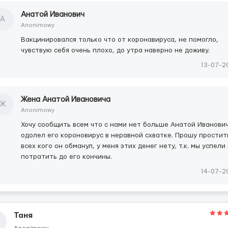
Анатой Иванович
А
Anonimowy
Вакцинировался только что от коронавируса, не помогло,
чувствую себя очень плохо, до утра наверно не доживу.
13-07-2
Жена Анатой Ивановича
Ж
Anonimowy
Хочу сообщить всем что с нами нет больше Анатой Иванович
одолел его короновирус в неравной схватке. Прошу простит
всех кого он обманул, у меня этих денег нету, т.к. мы успели
потратить до его кончины.
14-07-2
Таня