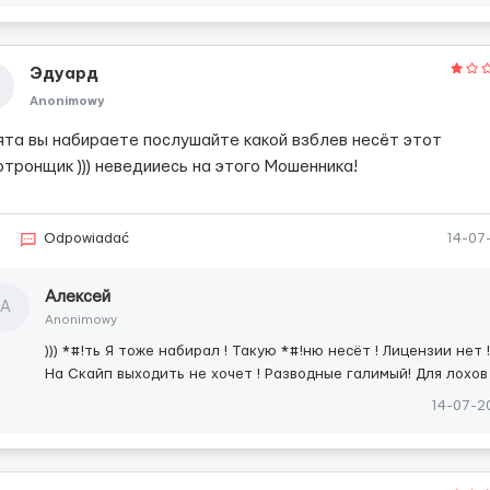
Эдуард
Anonimowy
ята вы набираете послушайте какой взблев несёт этот
отронщик ))) неведииесь на этого Мошенника!
Odpowiadać
14-07
Алексей
А
Anonimowy
))) *#!ть Я тоже набирал ! Такую *#!ню несёт ! Лицензии нет !
На Скайп выходить не хочет ! Разводные галимый! Для лохов
14-07-2