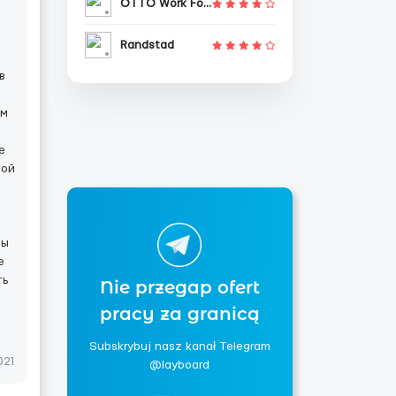
OTTO Work Force
н
Randstad
в
ом
е
мой
Вы
е
ть
Nie przegap ofert
pracy za granicą
Subskrybuj nasz kanał Telegram
021
@layboard