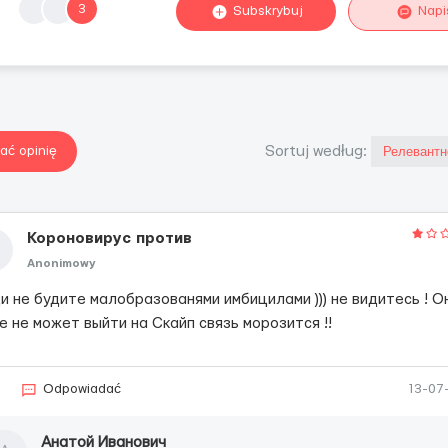
3
Subskrybuj
Napi
ać opinię
Sortuj według:
Короновирус против
мошенников
Anonimowy
и не будите малобразованями имбицилами ))) не видитесь ! О
 не может выйти на Скайп связь морозится !!
2
Odpowiadać
13-07
Анатой Иванович