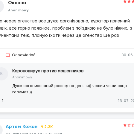
Оксана
Anonimowy
а через агенство все дуже організовано, куратор приємний
вік, все гарно пояснює, проблем з поїздкою не було ніяких, з
ументами теж, планую їхати через це агенство ще раз
Odpowiadać
30-06
Короновирус против мошенников
К
Anonimowy
Дуже организований развод на деньги)) чешии чеши овца
галимая ))
1
13-07-2
Артём Кожан
2.2K