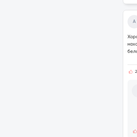
А
Хоро
нах
бело