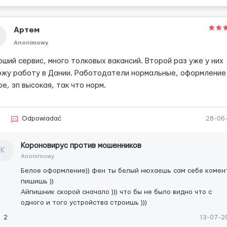
Артем
Anonimowy
ший сервис, много толковых вакансий. Второй раз уже у них
ожу работу в Дании. Работодатели нормальные, оформление
е, зп высокая, так что норм.
2
Odpowiadać
28-06
Короновирус против мошенников
К
Anonimowy
Белое оформление)) фен ты белый нюхаешь сам себе комен
пишишь ))
Айпишник скорой сначало ))) что бы не было видно что с
одного и того устройства строишь )))
2
13-07-2