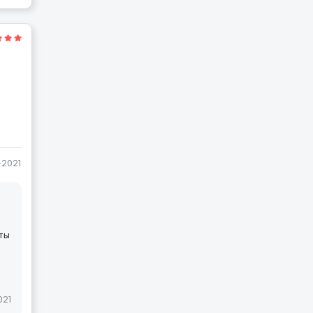
-2021
ты
021