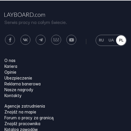
Serwis pracy na całym świecie.
RU
UA
PL
O nas
Kariera
Opinie
Ubezpieczenie
Reklama banerowa
Nasze nagrody
Kontakty
Agencje zatrudnienia
Znajdź na mapie
Forum o pracy za granicą
Znajdź pracownika
Katalog zawodów