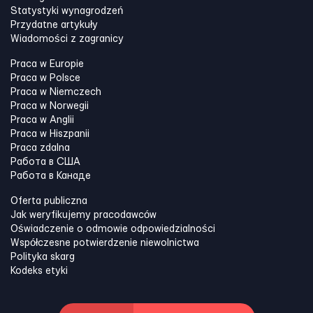
Statystyki wynagrodzeń
Przydatne artykuły
Wiadomości z zagranicy
Praca w Europie
Praca w Polsce
Praca w Niemczech
Praca w Norwegii
Praca w Anglii
Praca w Hiszpanii
Praca zdalna
Работа в США
Работа в Канадe
Oferta publiczna
Jak weryfikujemy pracodawców
Oświadczenie o odmowie odpowiedzialności
Współczesne potwierdzenie niewolnictwa
Polityka skarg
Kodeks etyki