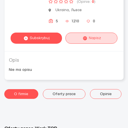
(Opinie:
0
)
Ukraina, Львов
5
1210
0
Subskrybuj
Napisz
Opis
Nie ma opisu
O firmie
Oferty prace
Opinie