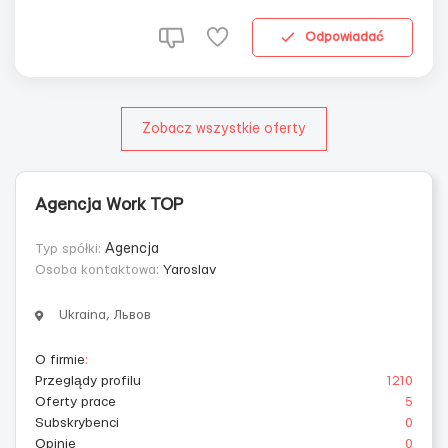
🔴 снятие товара с ленты 🔴 упаковка и подготовка
товара к отправке. 🔴 содержа...
Odpowiadać
Zobacz wszystkie oferty
Agencja Work TOP
Typ spółki:
Agencja
Osoba kontaktowa:
Yaroslav
Ukraina, Львов
O firmie
:
Przeglądy profilu
1210
Oferty prace
5
Subskrybenci
0
Opinie
0