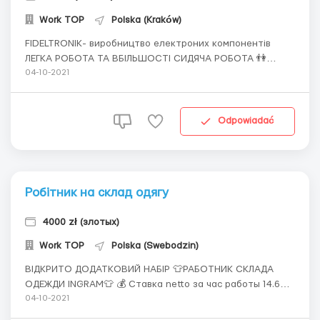
Work TOP
Polska (Kraków)
FIDELTRONIK- виробництво електроних компонентів
ЛЕГКА РОБОТА ТА ВБІЛЬШОСТІ СИДЯЧА РОБОТА 👫
Чоловіки, Жінки, Пари до 50 Ставка 14.59 zł 🛠Обовязки:
04-10-2021
⭕️ Встановлення компонентів в електричні плати: -
рабітник повинен вставити компонент в конкретне
місто згідно схеми; - сортування компо...
Odpowiadać
Робітник на склад одягу
4000 zł (злотых)
Work TOP
Polska (Swebodzin)
ВІДКРИТО ДОДАТКОВИЙ НАБІР 👕РАБОТНИК СКЛАДА
ОДЕЖДИ INGRAM👕 💰 Ставка netto за час работы 14.64
zł 💰 С сертификатом - 18,30 netto 👨‍👩‍👦 Мужчины,
04-10-2021
женщины, сем.пары 18-45 лет. БИО/ВИЗА 🛠 Обязаности: