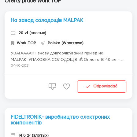
Oferty prace Work TOP
На завод солодощів MALPAK
20 zł (злотых)
Work TOP
Polska (Warszawa)
УВАГАААА!!! І знову довгоочікуваний приїзд на
MALPAK=УПАКОВКА СОЛОДОЩІВ 💰 Оплата 16.40 зл -
без сертифікату 20.50 зл - з сертифікатом 📍 - Жінки до
04-10-2021
50 років по візах та біо Графік роботи 6 днів на тижд по
10 годин 🛠 Обов`язки: - упаковка та сортування
цукерок та печеньок (РОБОТА ...
Odpowiadać
FIDELTRONIK- виробництво електроних
компонентів
14.6 zł (злотых)