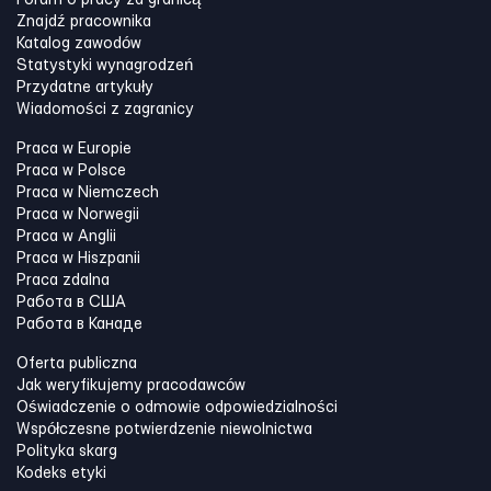
Forum o pracy za granicą
Znajdź pracownika
Katalog zawodów
Statystyki wynagrodzeń
Przydatne artykuły
Wiadomości z zagranicy
Praca w Europie
Praca w Polsce
Praca w Niemczech
Praca w Norwegii
Praca w Anglii
Praca w Hiszpanii
Praca zdalna
Работа в США
Работа в Канадe
Oferta publiczna
Jak weryfikujemy pracodawców
Oświadczenie o odmowie odpowiedzialności
Współczesne potwierdzenie niewolnictwa
Polityka skarg
Kodeks etyki