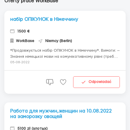
Oferty prace WorkBase
набір ОПІКУНОК в Німеччину
1500 €
WorkBase
Niemcy (Berlin)
*Продовжується набір ОПІКУНОК в Німеччину*. Вимоги: —
Знання німецької мови на комунікативному рівні (треба
вміти розповісти про себе німецькою мовою і відповісти
05-08-2022
на питання. Достатньо хоча би один раз працювати в
Німеччині опікункою , або ж вчити німецьку мову в школі.
Задаються самі прим...
Odpowiadać
Работа для мужчин,женщин на 10.08.2022
на заморозку овощей
5100 zł (злотых)