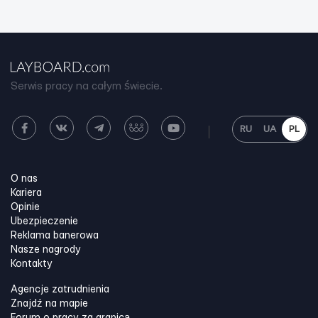
Serwis pracy na całym świecie.
RU
UA
PL
O nas
Kariera
Opinie
Ubezpieczenie
Reklama banerowa
Nasze nagrody
Kontakty
Agencje zatrudnienia
Znajdź na mapie