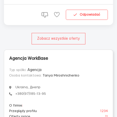
3 km od Warszawy) - 200 зл стандарт Санепид - 150зл
Основные обязанности:- размещение товаров на
полках, проверка срока годн...
Odpowiadać
Zobacz wszystkie oferty
Agencja WorkBase
Typ spółki:
Agencja
Osoba kontaktowa:
Tanya Miroshnichenko
Ukraina, Днепр
+380(97)185-13-95
O firmie
:
Przeglądy profilu
1234
Oferty prace
11