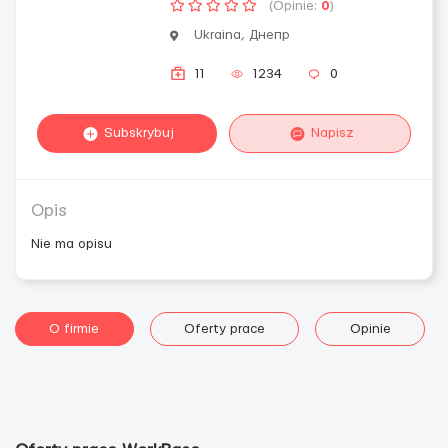
(Opinie:
0
)
Ukraina, Днепр
11
1234
0
Subskrybuj
Napisz
Opis
Nie ma opisu
O firmie
Oferty prace
Opinie