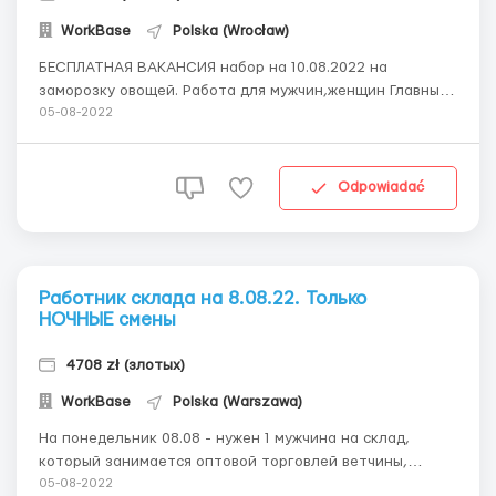
WorkBase
Polska (Wrocław)
БЕСПЛАТНАЯ ВАКАНСИЯ набор на 10.08.2022 на
заморозку овощей. Работа для мужчин,женщин Главные
обязанности: сортировка замороженных овощей и ягод,
05-08-2022
упаковка готовой продукции, загрузка коробок с
продукцией Заработная плата - 17,00 netto, umowa
zlecenia по сертификату 21,25 Место работ...
Odpowiadać
Работник склада на 8.08.22. Только
НОЧНЫЕ смены
4708 zł (злотых)
WorkBase
Polska (Warszawa)
На понедельник 08.08 - нужен 1 мужчина на склад,
который занимается оптовой торговлей ветчины,
колбас и и мяса. Ставка - 21,40 нетто Жилье (Jawczyce -
05-08-2022