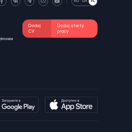
RU
UA
PL
Dodaj
Dodaj oferty
CV
pracy
odmowie
i