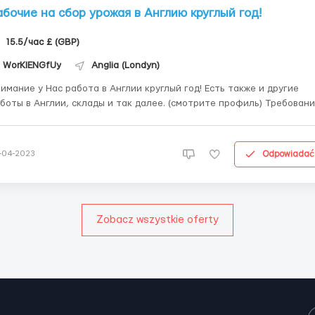
абочие на сбор урожая в Англию круглый год!
15.5/час £ (GBP)
WorKIENGfUy
Anglia (Londyn)
имание у Нас работа в Англии круглый год! Есть также и другие
боты в Англии, склады и так далее. (смотрите профиль) Требования:
жчины, женщины, семейные пары; - возраст от 18 до 55 лет (бывают
явки от работодателей на 55 + ); --- образование и опыт не
требуется; - знание я...
Odpowiadać
-04-2023
Zobacz wszystkie oferty