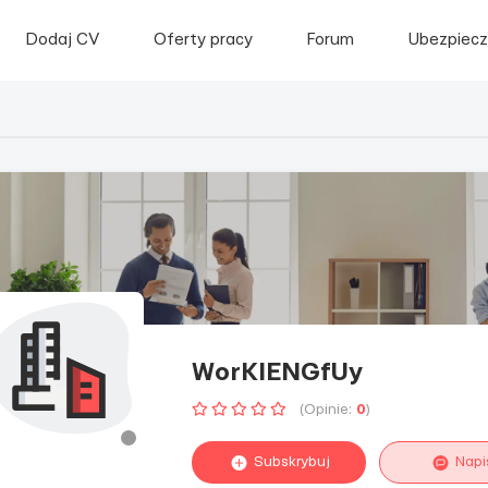
Dodaj CV
Oferty pracy
Forum
Ubezpiecz
WorKIENGfUy
(Opinie:
0
)
Subskrybuj
Napi