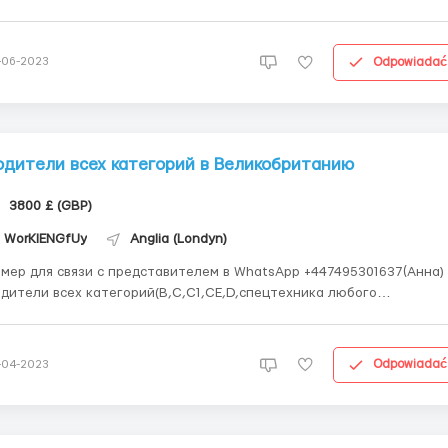
ветственно относятся к подбору персонала и сотрудников. Ищут
ветственных кандидатов , которые готовы работать и качественн
выполнять поставленные задачи Требова...
Odpowiadać
-06-2023
одители всех категорий в Великобританию
3800 £ (GBP)
WorKIENGfUy
Anglia (Londyn)
мер для связи с представителем в WhatsApp +447495301637(Анна)
дители всех категорий(B,C,C1,CE,D,спецтехника любого
правления ) Что требуется от вас : Аккуратность, желание работа
зарабатывать, права любой категории и стаж вождения от 2 лет !
о предлагаем мы : Своевременные выплат...
Odpowiadać
-04-2023