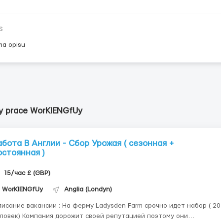
s
ma opisu
y prace WorKIENGfUy
абота В Англии - Сбор Урожая ( сезонная +
остоянная )
15/час £ (GBP)
WorKIENGfUy
Anglia (Londyn)
е вакансии : На ферму Ladysden Farm срочно идет набор ( 20
ния дорожит своей репутацией поэтому они