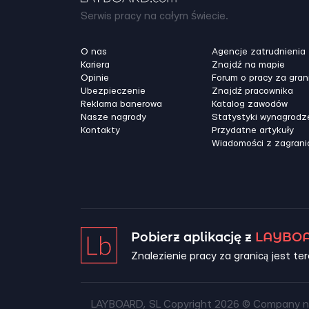
Serwis pracy na całym świecie.
O nas
Agencje zatrudnienia
Kariera
Znajdź na mapie
Opinie
Forum o pracy za gran
Ubezpieczenie
Znajdź pracownika
Reklama banerowa
Katalog zawodów
Nasze nagrody
Statystyki wynagrodz
Kontakty
Przydatne artykuły
Wiadomości z zagrani
Pobierz aplikację z
LAYBOA
Znalezienie pracy za granicą jest ter
LAYBOARD, SL Copyright 2026 ©
Company n