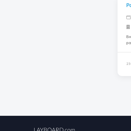
Р
Вн
ра
- му
за
23