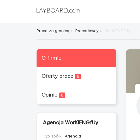
Praca za granicą
Pracodawcy
WorKIENGfUy
O firmie
Oferty prace
8
Opinie
0
Agencja WorKIENGfUy
Typ spółki:
Agencja