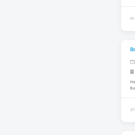
от
от
01
В
Но
Во
на
и 
Чт
27