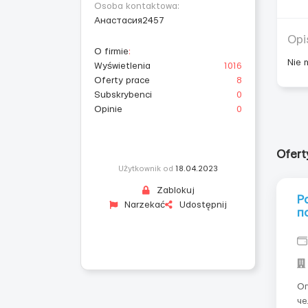
Osoba kontaktowa:
Анастасия2457
Opi
O firmie
:
Nie 
Wyświetlenia
1016
Oferty prace
8
Subskrybenci
0
Opinie
0
Ofert
Użytkownik od
18.04.2023
Zablokuj
Р
Narzekać
Udostępnij
п
Описани
человек) Компа