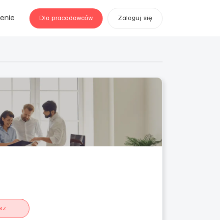
enie
Dla pracodawców
Zaloguj się
sz