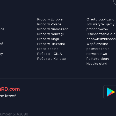
Praca w Europie
Oferta publiczna
Praca w Polsce
Jak weryfikujemy
icą
Praca w Niemczech
pracodawców
Praca w Norwegii
Oświadczenie o 
Praca w Anglii
odpowiedzialnośc
eń
Praca w Hiszpanii
Współczesne
Praca zdalna
potwierdzenie
cy
Работа в США
niewolnictwa
Работа в Канадe
Polityka skarg
Kodeks etyki
RD.com
az łatwe!
umber 5143690