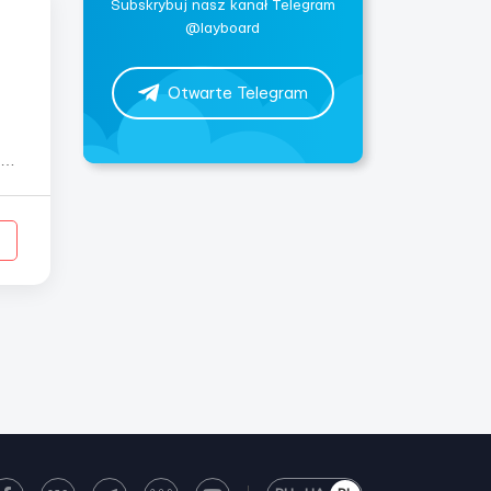
Subskrybuj nasz kanał Telegram
@layboard
Otwarte Telegram