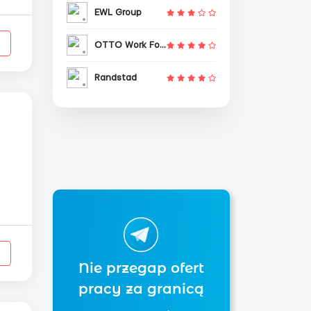
EWL Group
о
OTTO Work Force
Randstad
ть
Nie przegap ofert
pracy za granicą