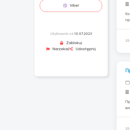
Viber
Ко
пр
теплому
ва
Użytkownik od
10.07.2023
р..
25
Zablokuj
Narzekać
Udostępnij
П
Пра
вир
постійну 
роботодавця
97
25