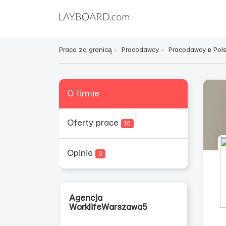
Praca za granicą
Pracodawcy
Pracodawcy в Pol
O firmie
Oferty prace
15
Opinie
0
Agencja
WorklifeWarszawa5