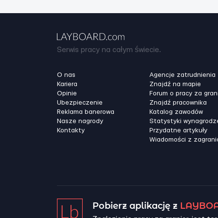
Serwis pracy na całym świecie.
O nas
Agencje zatrudnienia
Kariera
Znajdź na mapie
Opinie
Forum o pracy za gran
Ubezpieczenie
Znajdź pracownika
Reklama banerowa
Katalog zawodów
Nasze nagrody
Statystyki wynagrodz
Kontakty
Przydatne artykuły
Wiadomości z zagrani
Pobierz aplikację z
LAYBOA