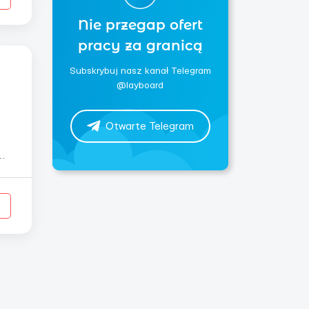
Nie przegap ofert
pracy za granicą
Subskrybuj nasz kanał Telegram
@layboard
Otwarte Telegram
ї