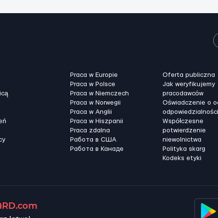
Praca w Europie
Oferta publiczna
Praca w Polsce
Jak weryfikujemy
icą
Praca w Niemczech
pracodawców
Praca w Norwegii
Oświadczenie o 
Praca w Anglii
odpowiedzialnośc
eń
Praca w Hiszpanii
Współczesne
Praca zdalna
potwierdzenie
cy
Работа в США
niewolnictwa
Работа в Канадe
Polityka skarg
Kodeks etyki
RD.com