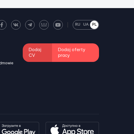
RU
UA
PL
Dodaj
Dodaj oferty
CV
pracy
odmowie
i