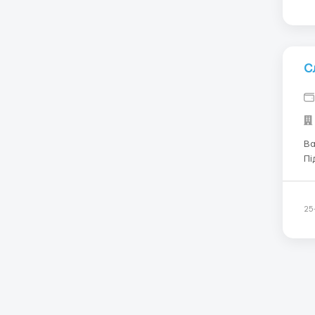
С
Ва
Пі
архітектури.
наві
не
25