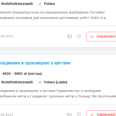
WorklifeWarszawa5
Polska
мпанія спеціалізується на порошковому фарбуванні. Потрібні
ацівники (чоловіки) для виконання допоміжних робіт. Робота в
 приміщенні. 5300 - 6720 злотих на місяць Докладніше про дану
кансію: +48 534 275 979 Тетяна (Viber, Telegram, WhatsApp) Обов’язки:
.
Odpowiadać
-08-2023
рацівники в оранжерею з квітами
4500 - 5800 zł (злотых)
WorklifeWarszawa5
Polska (Lublin)
цівники в оранжерею з квітами Підприємство є провідним
обником квітів у горщиках і зрізаних квітів у Польщі. Ми пропонуємо:
роботу офіційне працевлаштування; безкоштовне житло від
; денні зміни Докладніше про дану вакансію: +48 534 275
9 Т...
Odpowiadać
-08-2023