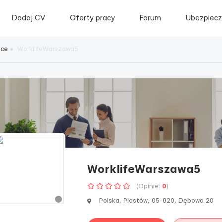
Dodaj CV
Oferty pracy
Forum
Ubezpiecz
sce
WorklifeWarszawa5
WorklifeWarszawa5
(Opinie:
0
)
Polska, Piastów, 05-820, Dębowa 20