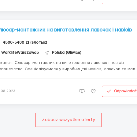
люсар-монтажник на виготовлення лавочок і навісів
4500-5400 zł (злотых)
WorklifeWarszawa5
Polska (Gliwice)
кансія: Слюсар-монтажник на виготовлення лавочок і навісів
дприємство: Спеціалізуємося у виробництві навісів, лавочок та мало
 Вакансія: Шукаємо чоловіків для виготовлення лавок та
сів. Робота виключно вдень. Заробітна плата: 20,80 злотих/год
тто. Місячний дохід від 4...
Odpowiadać
-08-2023
Zobacz wszystkie oferty