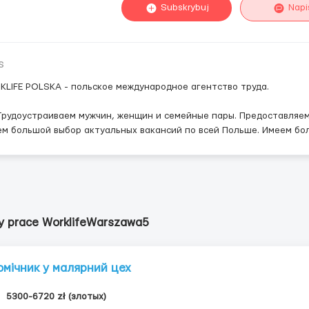
Subskrybuj
Napi
s
LIFE POLSKA - польское международное агентство труда.
рудоустраиваем мужчин, женщин и семейные пары. Предоставляем
м большой выбор актуальных вакансий по всей Польше. Имеем бол
y prace WorklifeWarszawa5
омічник у малярний цех
5300-6720 zł (злотых)