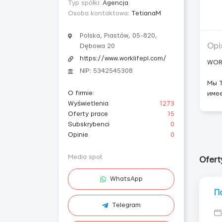
Typ spółki:
Agencja
Osoba kontaktowa:
TetianaM
Polska, Piastów, 05-820,
Opi
Dębowa 20
https://www.worklifepl.com/
WORK
NIP: 5342545308
Мы Т
O firmie
:
имее
Wyświetlenia
1273
Oferty prace
15
Subskrybenci
0
Opinie
0
Media społ.
Ofert
WhatsApp
П
Telegram