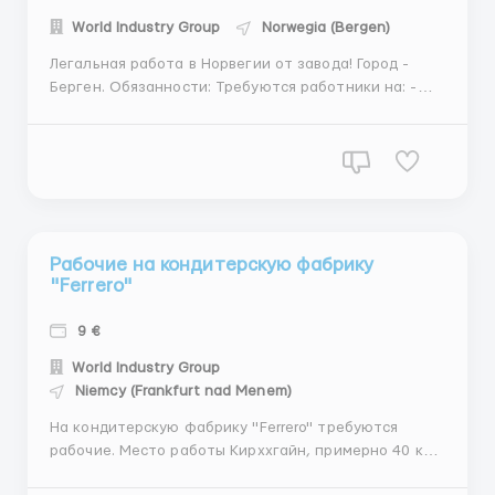
World Industry Group
Norwegia (Bergen)
Легальная работа в Норвегии от завода! Город -
Берген. Обязанности: Требуются работники на: -
заморозку - упаковку - фасовку - филировку -
сортировку Завод занимается производством
морской капусты, красной и черной икры с лосося,
горбуши, семги, белуги, севрюги. Содержание рыбы
(следи...
Рабочие на кондитерскую фабрику
"Ferrero"
9 €
World Industry Group
Niemcy (Frankfurt nad Menem)
На кондитерскую фабрику "Ferrero" требуются
рабочие. Место работы Кирххгайн, примерно 40 км
от Франкфурт-на-Майне. Всего требуется 20