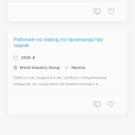
дней в неделю. 13 € нетто в час. ЗП два раза в
неделю. В среднем 2600 евро Суббота по желанию
и воскресенье выходной. Работа не трудная и не
требует спе...
Рабочие на завод по производству
сыров
2500 €
World Industry Group
Niemcy
Работа не трудная и не требует специальных
навыков, но нацелена на внимательных и
сосредоточенных в деле людей. Семейные пары,
студенты, мужчины, женщины возрастом до 50 лет.
Обязанности: -упаковка готовой сырной продукции
-сортировка товара -подготовка товара к отгрузке
Место: Дортмунд. Сме...