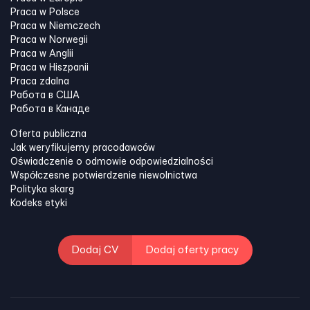
Praca w Polsce
Praca w Niemczech
Praca w Norwegii
Praca w Anglii
Praca w Hiszpanii
Praca zdalna
Работа в США
Работа в Канадe
Oferta publiczna
Jak weryfikujemy pracodawców
Oświadczenie o odmowie odpowiedzialności
Współczesne potwierdzenie niewolnictwa
Polityka skarg
Kodeks etyki
Dodaj CV
Dodaj oferty pracy