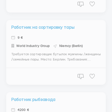
(зарплата и аванс). Суббота по желанию (максимум
8 часов). Требуются: Семейные пары, студе...
Работник на сортировку тары
9 €
World Industry Group
Niemcy (Berlin)
Требуется сортировщик бутылок мужчины /женщины
/семейные пары. Место: Берлин. Требования:
Желание работать, желательно отсутствие вредных
привычек. Условия: Зп 9 € в час (нетто). График: пн -
пт по 10 часов, сб по 8 часов (по желанию). Жилье
предоставляется бесплатно, находиться недалеко...
Работник рыбзавода
4200 €