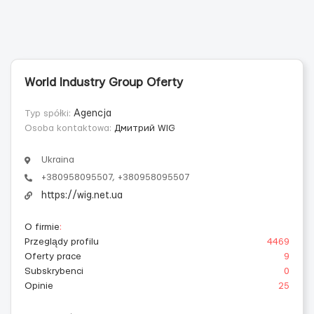
World Industry Group Oferty
Typ spółki:
Agencja
Osoba kontaktowa:
Дмитрий WIG
Ukraina
+380958095507, +380958095507
https://wig.net.ua
O firmie
:
Przeglądy profilu
4469
Oferty prace
9
Subskrybenci
0
Opinie
25