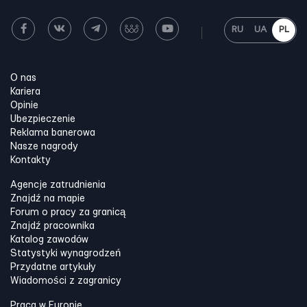
RU
UA
PL
O nas
Kariera
Opinie
Ubezpieczenie
Reklama banerowa
Nasze nagrody
Kontakty
Agencje zatrudnienia
Znajdź na mapie
Forum o pracy za granicą
Znajdź pracownika
Katalog zawodów
Statystyki wynagrodzeń
Przydatne artykuły
Wiadomości z zagranicy
Praca w Europie