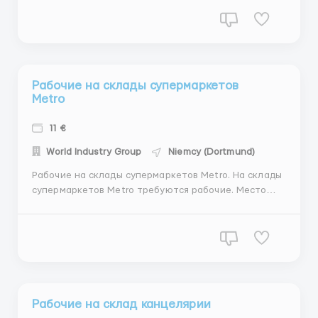
человек. Требования: Мужчины, женщины, семейные
пары до 55 лет; Желательно отсутствие вредных
привычек. Условия: Почасовая оплата: 9€/час
(нетто...
Рабочие на склады супермаркетов
Metro
11 €
World Industry Group
Niemcy (Dortmund)
Рабочие на склады супермаркетов Metro. На склады
супермаркетов Metro требуются рабочие. Место
работы: Германия, Хамм, Марль (30 км от
Дортмунда). Требования: Мужчины до 50 лет; Можно
без знания языка. Условия: Почасовая ставка: 11
евро/час (нетто), возможны авансы каждую неделю;
График работ...
Рабочие на склад канцелярии