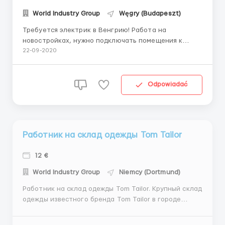
World Industry Group
Węgry (Budapeszt)
Требуется электрик в Венгрию! Работа на
новостройках, нужно подключать помещения к
электросети Зарплата 6-6,5 евро/час нетто
22-09-2020
Минимальное кол-во часов 200 Переработки
оплачиваются отдельно по тарифу надчасов +1,5
евро Может быть до 300 часов Жилье, питание,
Odpowiadać
форма, проезд- за счет работодате...
Работник на склад одежды Tom Tailor
12 €
World Industry Group
Niemcy (Dortmund)
Работник на склад одежды Tom Tailor. Крупный склад
одежды известного бренда Tom Tailor в городе
Dortmund. Смены по 8-10 часов, 5 дней в неделю.
Ставка: 12 € нетто в час. Выплаты два раза в месяц