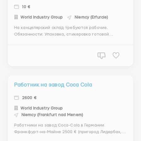
10 €
World Industry Group
Niemcy (Erfurcie)
На канцелярский склад требуются рабочие.
Обязанности: Упаковка, стикеровка готовой
продукции. Место работы: Германия, город Эрфурт.
Требования: Мужчины, женщины, семейные пары до
50 лет; Активная жизненная позиция,
ответственность к работе. Условия: Ставка: 10 € в
час; График работы: п...
Работник на завод Coca Cola
2600 €
World Industry Group
Niemcy (Frankfurt nad Menem)
Работники на завод Coca-Cola в Германии
Франкфурт-на-Майне 2500 € (пригород Лидербах,
недалеко от Франкфурта). Смены по 8-10 часов, 5