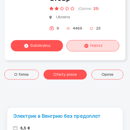
(Opinie:
25
)
Ukraina
9
4469
25
Subskrybuj
Napisz
O firmie
Oferty prace
Opinie
Электрик в Венгрию без предоплат
6,5 €